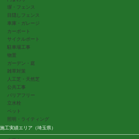
塀・フェンス
目隠しフェンス
車庫・ガレージ
カーポート
サイクルポート
駐車場工事
物置
ガーデン・庭
雑草対策
人工芝・天然芝
公共工事
バリアフリー
立水栓
ペット
照明・ライティング
施工実績エリア（埼玉県）