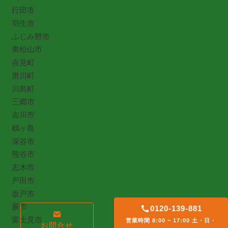
行田市
羽生市
ふじみ野市
東松山市
吉見町
滑川町
川島町
三郷市
吉川市
鶴ヶ島
深谷市
熊谷市
志木市
戸田市
坂戸市
蕨市
0120-139-881
富士見市
営業時間 8:00 ~ 17:00 土・日・
お問合せ