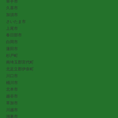
幸手市
久喜市
加須市
さいたま市
上尾市
春日部市
白岡市
蓮田市
杉戸町
南埼玉郡宮代町
北足立郡伊奈町
川口市
桶川市
北本市
越谷市
草加市
川越市
鴻巣市