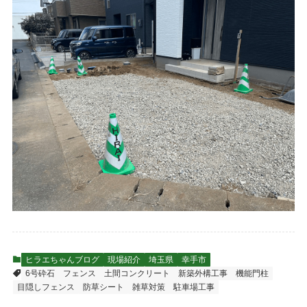
ヒラエちゃんブログ
現場紹介
埼玉県
幸手市
6号砕石
フェンス
土間コンクリート
新築外構工事
機能門柱
目隠しフェンス
防草シート
雑草対策
駐車場工事