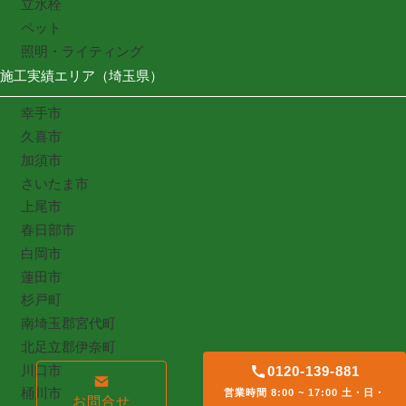
立水栓
ペット
照明・ライティング
施工実績エリア（埼玉県）
幸手市
久喜市
加須市
さいたま市
上尾市
春日部市
白岡市
蓮田市
杉戸町
南埼玉郡宮代町
北足立郡伊奈町
川口市
0120-139-881
桶川市
営業時間 8:00 ~ 17:00 土・日・
お問合せ