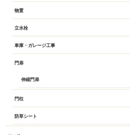
物置
立水栓
車庫・ガレージ工事
門扉
伸縮門扉
門柱
防草シート