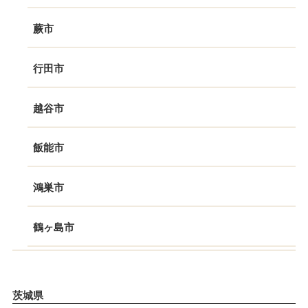
蕨市
行田市
越谷市
飯能市
鴻巣市
鶴ヶ島市
茨城県