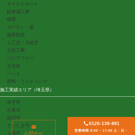
サイクルポート
駐車場工事
物置
ガーデン・庭
雑草対策
人工芝・天然芝
公共工事
バリアフリー
立水栓
ペット
照明・ライティング
施工実績エリア（埼玉県）
幸手市
久喜市
加須市
0120-139-881
さいたま市
営業時間 8:00 ~ 17:00 土・日・
上尾市
お問合せ