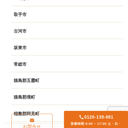
取手市
古河市
坂東市
常総市
猿島郡五霞町
猿島郡境町
稲敷郡阿見町
0120-139-881
営業時間 8:00 ~ 17:00 土・日・
お問合せ