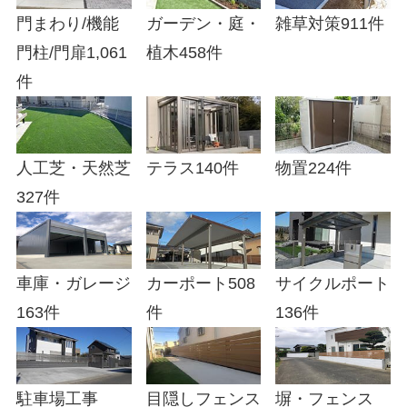
門まわり/機能
ガーデン・庭・
雑草対策
911件
門柱/門扉
1,061
植木
458件
件
人工芝・天然芝
テラス
140件
物置
224件
327件
車庫・ガレージ
カーポート
508
サイクルポート
163件
件
136件
駐車場工事
目隠しフェンス
塀・フェンス