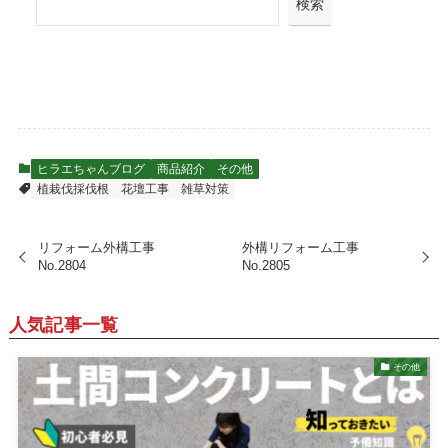
検索
ヒラエちゃんブログ
商品紹介
その他
植栽伐採伐根
花壇工事
雑草対策
リフォーム外構工事
外構リフォーム工事
No.2804
No.2805
人気記事一覧
その他