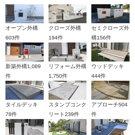
オープン外構
クローズ外構
セミクローズ外
603件
194件
構
156件
新築外構
1,089
リフォーム外構
ウッドデッキ
件
1,750件
444件
タイルデッキ
スタンプコンク
アプローチ
504
78件
リート
239件
件