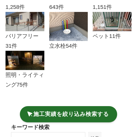
1,258件
643件
1,151件
バリアフリー
ペット
11件
31件
立水栓
54件
照明・ライティ
ング
75件
施工実績を絞り込み検索する
キーワード検索