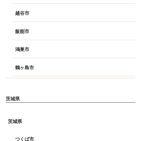
越谷市
飯能市
鴻巣市
鶴ヶ島市
茨城県
茨城県
つくば市