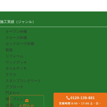
施工実績（ジャンル）
オープン外構
クローズ外構
セミクローズ外構
新築
リフォーム
ウッドデッキ
タイルデッキ
テラス
スタンプコンクリート
アプローチ
門まわり
0120-139-881
塀・フェンス
営業時間 8:00 ~ 17:00 土・日・
目隠しフェンス
お問合せ