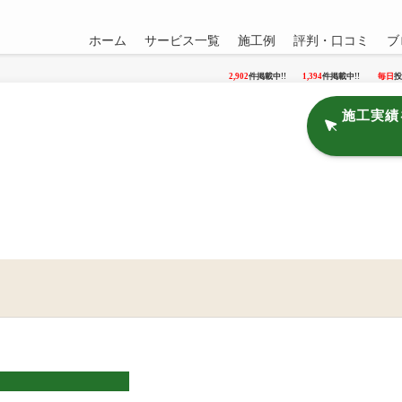
ホーム
サービス一覧
施工例
評判・口コミ
ブ
2,902
件掲載中!!
1,394
件掲載中!!
毎日
投
施工実績