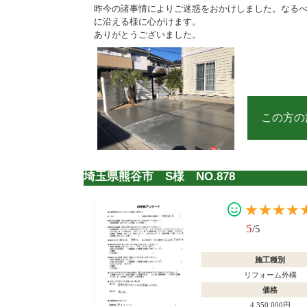
昨今の諸事情によりご迷惑をおかけしました。なる
に沿える様に心がけます。
ありがとうございました。
この方の
埼玉県熊谷市 S様 NO.878
★★★★
5
/5
施工種別
リフォーム外構
価格
4,350,000円