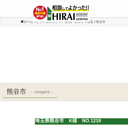
ホーム
ヒライエクステリア 評判・口コミ
埼玉
熊谷市
熊谷市
– category –
埼玉県熊谷市 K様 NO.1219