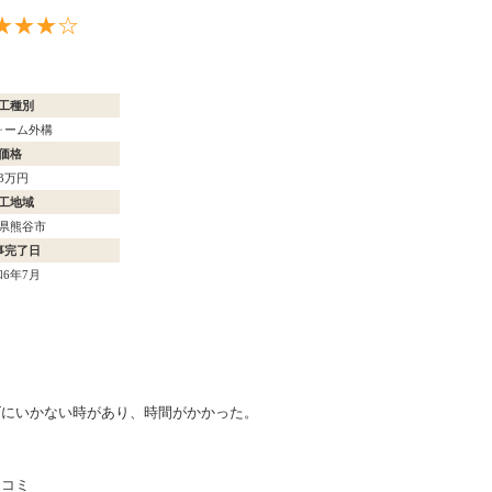
★★★☆
工種別
ォーム外構
価格
73万円
工地域
県熊谷市
事完了日
6年7月
ズにいかない時があり、時間がかかった。
口コミ