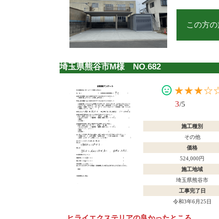
この方の
埼玉県熊谷市M様 NO.682
★★★☆
3
/5
施工種別
その他
価格
524,000円
施工地域
埼玉県熊谷市
工事完了日
令和3年6月25日
ヒライエクステリアの良かったところ