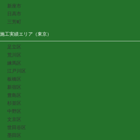
新座市
日高市
三芳町
施工実績エリア（東京）
足立区
荒川区
練馬区
江戸川区
板橋区
新宿区
豊島区
杉並区
中野区
文京区
世田谷区
墨田区