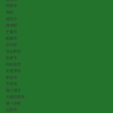
印西市
栄町
成田市
神埼町
千葉市
船橋市
市川市
習志野市
佐倉市
四街道市
木更津市
東金市
市原市
袖ケ浦市
大網白里市
酒々井町
山武市