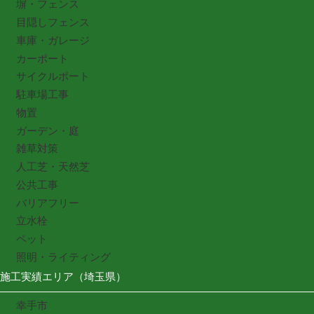
塀・フェンス
目隠しフェンス
車庫・ガレージ
カーポート
サイクルポート
駐車場工事
物置
ガーデン・庭
雑草対策
人工芝・天然芝
公共工事
バリアフリー
立水栓
ペット
照明・ライティング
施工実績エリア（埼玉県）
幸手市