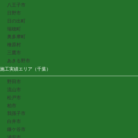
八王子市
日野市
日の出町
瑞穂町
奥多摩町
檜原村
三鷹市
あきる野市
施工実績エリア（千葉）
野田市
流山市
松戸市
柏市
我孫子市
白井市
鎌ケ谷市
浦安市