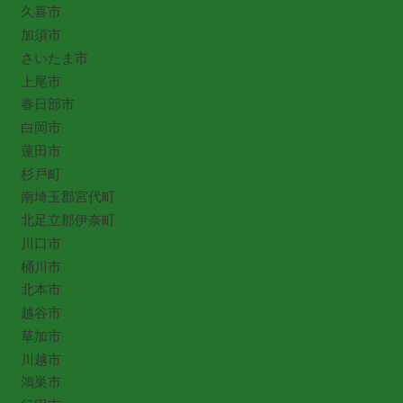
久喜市
加須市
さいたま市
上尾市
春日部市
白岡市
蓮田市
杉戸町
南埼玉郡宮代町
北足立郡伊奈町
川口市
桶川市
北本市
越谷市
草加市
川越市
鴻巣市