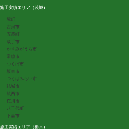
施工実績エリア（茨城）
境町
古河市
五霞町
取手市
かすみがうら市
常総市
つくば市
坂東市
つくばみらい市
結城市
筑西市
桜川市
八千代町
下妻市
施工実績エリア（栃木）