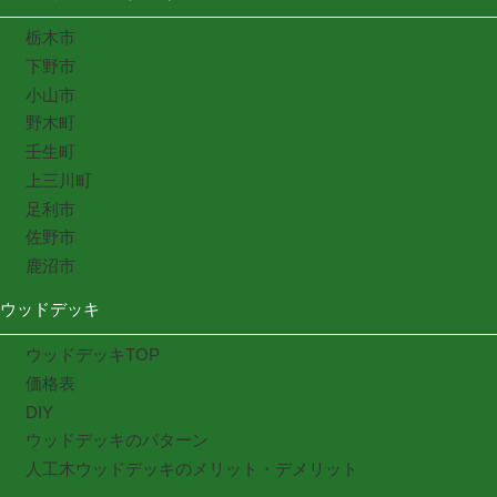
栃木市
下野市
小山市
野木町
壬生町
上三川町
足利市
佐野市
鹿沼市
ウッドデッキ
ウッドデッキTOP
価格表
DIY
ウッドデッキのパターン
人工木ウッドデッキのメリット・デメリット