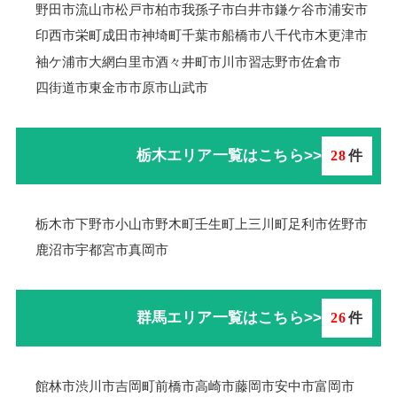
野田市
流山市
松戸市
柏市
我孫子市
白井市
鎌ケ谷市
浦安市
印西市
栄町
成田市
神埼町
千葉市
船橋市
八千代市
木更津市
袖ケ浦市
大網白里市
酒々井町
市川市
習志野市
佐倉市
四街道市
東金市
市原市
山武市
栃木エリア一覧はこちら>>
28
件
栃木市
下野市
小山市
野木町
壬生町
上三川町
足利市
佐野市
鹿沼市
宇都宮市
真岡市
群馬エリア一覧はこちら>>
26
件
館林市
渋川市
吉岡町
前橋市
高崎市
藤岡市
安中市
富岡市