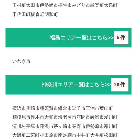
玉村町
太田市
伊勢崎市
桐生市
みどり市
邑楽町
大泉町
千代田町
板倉町
明和町
福島エリア一覧はこちら>>
6
件
いわき市
神奈川エリア一覧はこちら>>
20
件
横浜市
川崎市
横須賀市
鎌倉市
逗子市
三浦市
葉山町
相模原市
厚木市
大和市
海老名市
座間市
綾瀬市
愛川町
清川村
平塚市
藤沢市
茅ヶ崎市
秦野市
伊勢原市
寒川町
大磯町
二宮町
小田原市
南足柄市
中井町
大井町
松田町