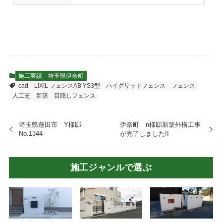
施工実績
埼玉県伊奈町
cad
LIXIL フェンスAB YS3型
ハイグリットフェンス
フェンス
人工芝
新築
目隠しフェンス
埼玉県蓮田市 Y様邸
伊奈町 n様邸新築外構工事
No.1344
が完了しました!!
施工ジャンルで選ぶ