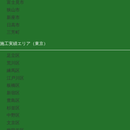
富士見市
狭山市
新座市
日高市
三芳町
施工実績エリア（東京）
足立区
荒川区
練馬区
江戸川区
板橋区
新宿区
豊島区
杉並区
中野区
文京区