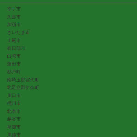
幸手市
久喜市
加須市
さいたま市
上尾市
春日部市
白岡市
蓮田市
杉戸町
南埼玉郡宮代町
北足立郡伊奈町
川口市
桶川市
北本市
越谷市
草加市
川越市