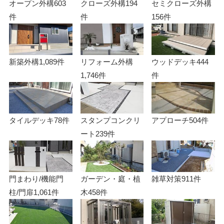
オープン外構
603
クローズ外構
194
セミクローズ外構
件
件
156件
新築外構
1,089件
リフォーム外構
ウッドデッキ
444
1,746件
件
タイルデッキ
78件
スタンプコンクリ
アプローチ
504件
ート
239件
門まわり/機能門
ガーデン・庭・植
雑草対策
911件
柱/門扉
1,061件
木
458件