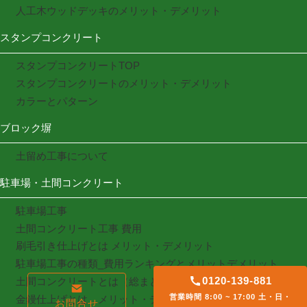
人工木ウッドデッキのメリット・デメリット
スタンプコンクリート
スタンプコンクリートTOP
スタンプコンクリートのメリット・デメリット
カラーとパターン
ブロック塀
土留め工事について
駐車場・土間コンクリート
駐車場工事
土間コンクリート工事 費用
刷毛引き仕上げとは メリット・デメリット
駐車場工事の種類_費用ランキングとメリットデメリット
0120-139-881
土間コンクリートとは（総まとめ）
営業時間 8:00 ~ 17:00 土・日・
金鏝仕上げとは メリット・デメリット
お問合せ