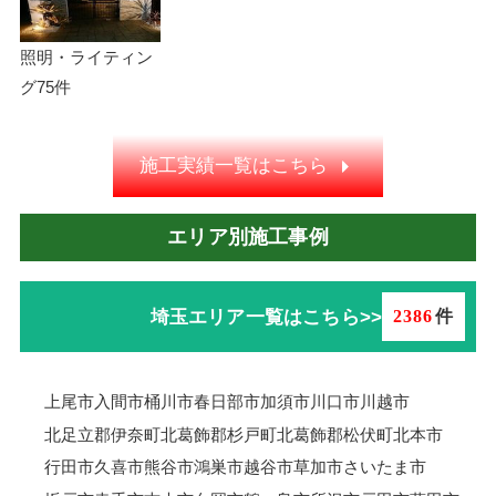
照明・ライティン
グ
75件
施工実績一覧はこちら
エリア別施工事例
埼玉エリア一覧はこちら>>
2386
件
上尾市
入間市
桶川市
春日部市
加須市
川口市
川越市
北足立郡伊奈町
北葛飾郡杉戸町
北葛飾郡松伏町
北本市
行田市
久喜市
熊谷市
鴻巣市
越谷市
草加市
さいたま市