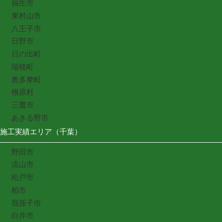
福生市
東村山市
八王子市
日野市
日の出町
瑞穂町
奥多摩町
檜原村
三鷹市
あきる野市
施工実績エリア（千葉）
野田市
流山市
松戸市
柏市
我孫子市
白井市