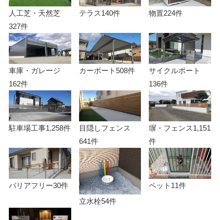
人工芝・天然芝
テラス
140件
物置
224件
327件
車庫・ガレージ
カーポート
508件
サイクルポート
162件
136件
駐車場工事
1,258件
目隠しフェンス
塀・フェンス
1,151
641件
件
バリアフリー
30件
ペット
11件
立水栓
54件