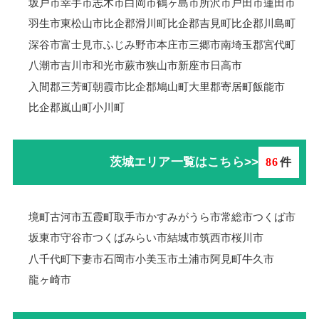
坂戸市
幸手市
志木市
白岡市
鶴ヶ島市
所沢市
戸田市
蓮田市
羽生市
東松山市
比企郡滑川町
比企郡吉見町
比企郡川島町
深谷市
富士見市
ふじみ野市
本庄市
三郷市
南埼玉郡宮代町
八潮市
吉川市
和光市
蕨市
狭山市
新座市
日高市
入間郡三芳町
朝霞市
比企郡鳩山町
大里郡寄居町
飯能市
比企郡嵐山町
小川町
茨城エリア一覧はこちら>>
86
件
境町
古河市
五霞町
取手市
かすみがうら市
常総市
つくば市
坂東市
守谷市
つくばみらい市
結城市
筑西市
桜川市
八千代町
下妻市
石岡市
小美玉市
土浦市
阿見町
牛久市
龍ヶ崎市