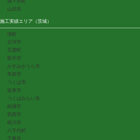
酒々井町
山武市
施工実績エリア（茨城）
境町
古河市
五霞町
取手市
かすみがうら市
常総市
つくば市
坂東市
つくばみらい市
結城市
筑西市
桜川市
八千代町
下妻市