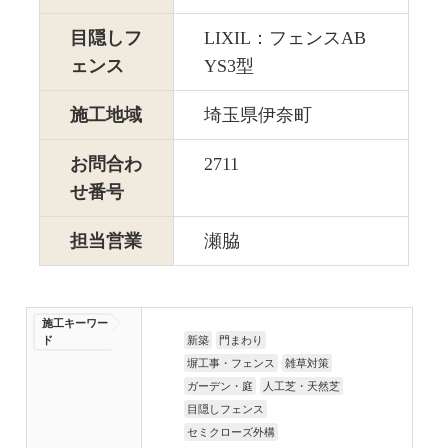
目隠しフ
LIXIL：フェンスAB
ェンス
YS3型
施工地域
埼玉県伊奈町
お問合わ
2711
せ番号
担当営業
瀬脇
施工キーワー
ド
新築
門まわり
塀工事・フェンス
雑草対策
ガーデン・庭
人工芝・天然芝
目隠しフェンス
セミクローズ外構