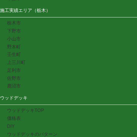
施工実績エリア（栃木）
栃木市
下野市
小山市
野木町
壬生町
上三川町
足利市
佐野市
鹿沼市
ウッドデッキ
ウッドデッキTOP
価格表
DIY
ウッドデッキのパターン