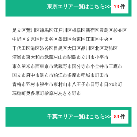
東京エリア一覧はこちら>>
73
件
足立区
荒川区
練馬区
江戸川区
板橋区
新宿区
豊島区
杉並区
中野区
文京区
世田谷区
墨田区
台東区
江東区
中央区
千代田区
港区
渋谷区
目黒区
大田区
品川区
北区
葛飾区
清瀬市
東大和市
武蔵村山市
昭島市
立川市
小平市
東久留米市
西東京市
武蔵野市
国分寺市
小金井市
三鷹市
国立市
府中市
調布市
狛江市
多摩市
稲城市
町田市
青梅市羽村市
福生市
東村山市
八王子市
日野市
日の出町
瑞穂町
奥多摩町
檜原村
あきる野市
千葉エリア一覧はこちら>>
83
件