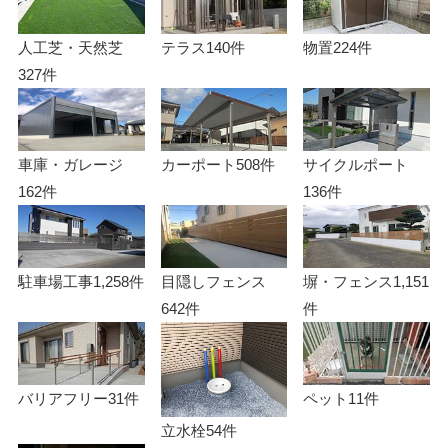
人工芝・天然芝
テラス
140件
物置
224件
327件
車庫・ガレージ
カーポート
508件
サイクルポート
162件
136件
駐車場工事
1,258件
目隠しフェンス
塀・フェンス
1,151
642件
件
バリアフリー
31件
ペット
11件
立水栓
54件