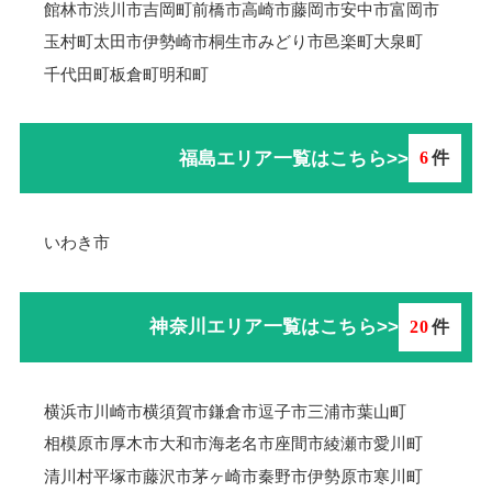
館林市
渋川市
吉岡町
前橋市
高崎市
藤岡市
安中市
富岡市
玉村町
太田市
伊勢崎市
桐生市
みどり市
邑楽町
大泉町
千代田町
板倉町
明和町
福島エリア一覧はこちら>>
6
件
いわき市
神奈川エリア一覧はこちら>>
20
件
横浜市
川崎市
横須賀市
鎌倉市
逗子市
三浦市
葉山町
相模原市
厚木市
大和市
海老名市
座間市
綾瀬市
愛川町
清川村
平塚市
藤沢市
茅ヶ崎市
秦野市
伊勢原市
寒川町