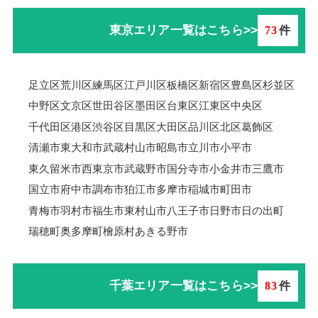
東京エリア一覧はこちら>>
73
件
足立区
荒川区
練馬区
江戸川区
板橋区
新宿区
豊島区
杉並区
中野区
文京区
世田谷区
墨田区
台東区
江東区
中央区
千代田区
港区
渋谷区
目黒区
大田区
品川区
北区
葛飾区
清瀬市
東大和市
武蔵村山市
昭島市
立川市
小平市
東久留米市
西東京市
武蔵野市
国分寺市
小金井市
三鷹市
国立市
府中市
調布市
狛江市
多摩市
稲城市
町田市
青梅市羽村市
福生市
東村山市
八王子市
日野市
日の出町
瑞穂町
奥多摩町
檜原村
あきる野市
千葉エリア一覧はこちら>>
83
件