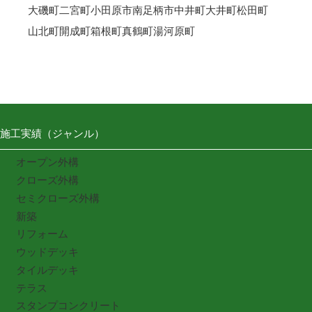
大磯町
二宮町
小田原市
南足柄市
中井町
大井町
松田町
山北町
開成町
箱根町
真鶴町
湯河原町
施工実績（ジャンル）
オープン外構
クローズ外構
セミクローズ外構
新築
リフォーム
ウッドデッキ
タイルデッキ
テラス
スタンプコンクリート