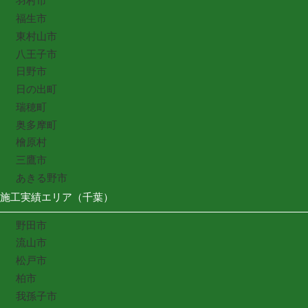
羽村市
福生市
東村山市
八王子市
日野市
日の出町
瑞穂町
奥多摩町
檜原村
三鷹市
あきる野市
施工実績エリア（千葉）
野田市
流山市
松戸市
柏市
我孫子市