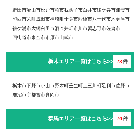
野田市
流山市
松戸市
柏市
我孫子市
白井市
鎌ケ谷市
浦安市
印西市
栄町
成田市
神埼町
千葉市
船橋市
八千代市
木更津市
袖ケ浦市
大網白里市
酒々井町
市川市
習志野市
佐倉市
四街道市
東金市
市原市
山武市
栃木エリア一覧はこちら>>
28
件
栃木市
下野市
小山市
野木町
壬生町
上三川町
足利市
佐野市
鹿沼市
宇都宮市
真岡市
群馬エリア一覧はこちら>>
26
件