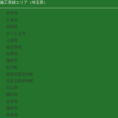
施工実績エリア（埼玉県）
幸手市
久喜市
加須市
さいたま市
上尾市
春日部市
白岡市
蓮田市
杉戸町
南埼玉郡宮代町
北足立郡伊奈町
川口市
桶川市
北本市
越谷市
草加市