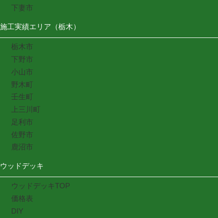
下妻市
施工実績エリア（栃木）
栃木市
下野市
小山市
野木町
壬生町
上三川町
足利市
佐野市
鹿沼市
ウッドデッキ
ウッドデッキTOP
価格表
DIY