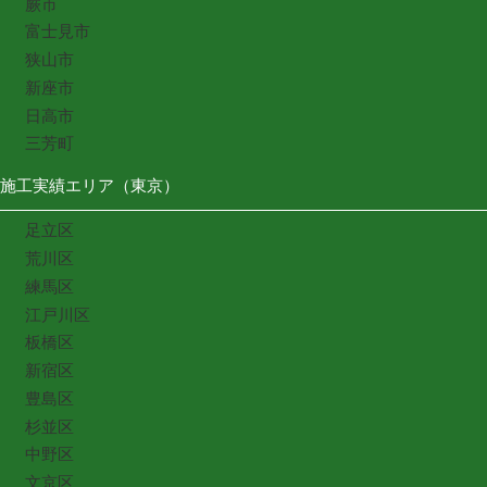
蕨市
富士見市
狭山市
新座市
日高市
三芳町
施工実績エリア（東京）
足立区
荒川区
練馬区
江戸川区
板橋区
新宿区
豊島区
杉並区
中野区
文京区