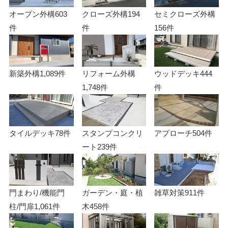
オープン外構
603
クローズ外構
194
セミクローズ外構
件
件
156件
新築外構
1,089件
リフォーム外構
ウッドデッキ
444
1,748件
件
タイルデッキ
78件
スタンプコンクリ
アプローチ
504件
ート
239件
門まわり/機能門
ガーデン・庭・植
雑草対策
911件
柱/門扉
1,061件
木
458件