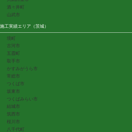
酒々井町
山武市
施工実績エリア（茨城）
境町
古河市
五霞町
取手市
かすみがうら市
常総市
つくば市
坂東市
つくばみらい市
結城市
筑西市
桜川市
八千代町