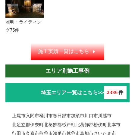
照明・ライティン
グ
75件
施工実績一覧はこちら
エリア別施工事例
埼玉エリア一覧はこちら>>
2386
件
上尾市
入間市
桶川市
春日部市
加須市
川口市
川越市
北足立郡伊奈町
北葛飾郡杉戸町
北葛飾郡松伏町
北本市
行田市
久喜市
熊谷市
鴻巣市
越谷市
草加市
さいたま市