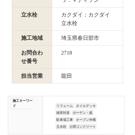
ワ：マディソン
立水栓
カクダイ：カクダイ
立水栓
施工地域
埼玉県春日部市
お問合わ
2718
せ番号
担当営業
龍田
施工キーワー
ド
リフォーム
タイルデッキ
雑草対策
ガーデン・庭
駐車場工事
オープン外構
立水栓
土間コンクリート