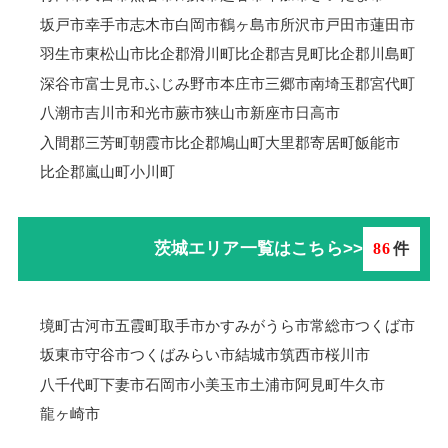
坂戸市
幸手市
志木市
白岡市
鶴ヶ島市
所沢市
戸田市
蓮田市
羽生市
東松山市
比企郡滑川町
比企郡吉見町
比企郡川島町
深谷市
富士見市
ふじみ野市
本庄市
三郷市
南埼玉郡宮代町
八潮市
吉川市
和光市
蕨市
狭山市
新座市
日高市
入間郡三芳町
朝霞市
比企郡鳩山町
大里郡寄居町
飯能市
比企郡嵐山町
小川町
茨城エリア一覧はこちら>>
86
件
境町
古河市
五霞町
取手市
かすみがうら市
常総市
つくば市
坂東市
守谷市
つくばみらい市
結城市
筑西市
桜川市
八千代町
下妻市
石岡市
小美玉市
土浦市
阿見町
牛久市
龍ヶ崎市