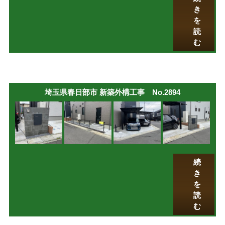
き
を
読
む
埼玉県春日部市 新築外構工事 No.2894
続
き
を
読
む