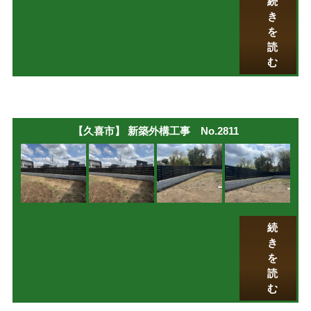
続
き
を
読
む
【久喜市】 新築外構工事 No.2811
続
き
を
読
む