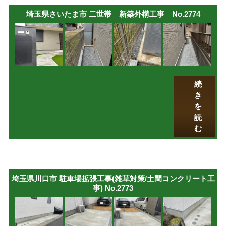
埼玉県さいたま市 二世帯 新築外構工事 No.2774
続
き
を
読
む
埼玉県川口市 駐車場拡張工事(雑草対策/土間コンクリート工
事) No.2773