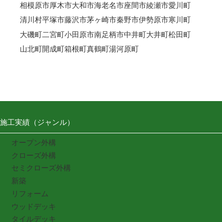
相模原市
厚木市
大和市
海老名市
座間市
綾瀬市
愛川町
清川村
平塚市
藤沢市
茅ヶ崎市
秦野市
伊勢原市
寒川町
大磯町
二宮町
小田原市
南足柄市
中井町
大井町
松田町
山北町
開成町
箱根町
真鶴町
湯河原町
施工実績（ジャンル）
オープン外構
クローズ外構
セミクローズ外構
新築
リフォーム
ウッドデッキ
タイルデッキ