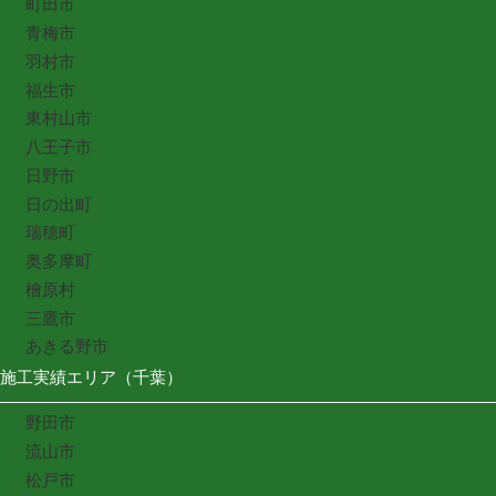
町田市
青梅市
羽村市
福生市
東村山市
八王子市
日野市
日の出町
瑞穂町
奥多摩町
檜原村
三鷹市
あきる野市
施工実績エリア（千葉）
野田市
流山市
松戸市