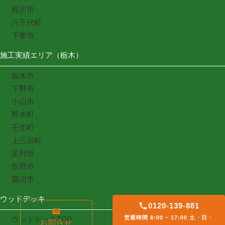
桜川市
八千代町
下妻市
施工実績エリア（栃木）
栃木市
下野市
小山市
野木町
壬生町
上三川町
足利市
佐野市
鹿沼市
ウッドデッキ
0120-139-881
営業時間 8:00 ~ 17:00 土・日・
ウッドデッキTOP
お問合せ