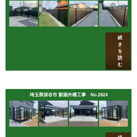
続
き
を
読
む
埼玉県深谷市 新築外構工事 No.2824