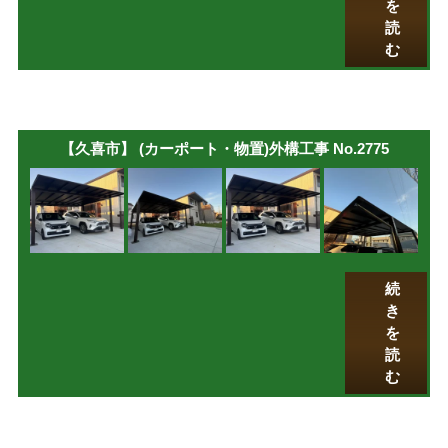
を
読
む
【久喜市】 (カーポート・物置)外構工事 No.2775
続
き
を
読
む