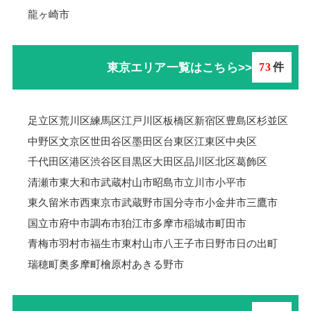
龍ヶ崎市
東京エリア一覧はこちら>>
73
件
足立区
荒川区
練馬区
江戸川区
板橋区
新宿区
豊島区
杉並区
中野区
文京区
世田谷区
墨田区
台東区
江東区
中央区
千代田区
港区
渋谷区
目黒区
大田区
品川区
北区
葛飾区
清瀬市
東大和市
武蔵村山市
昭島市
立川市
小平市
東久留米市
西東京市
武蔵野市
国分寺市
小金井市
三鷹市
国立市
府中市
調布市
狛江市
多摩市
稲城市
町田市
青梅市羽村市
福生市
東村山市
八王子市
日野市
日の出町
瑞穂町
奥多摩町
檜原村
あきる野市