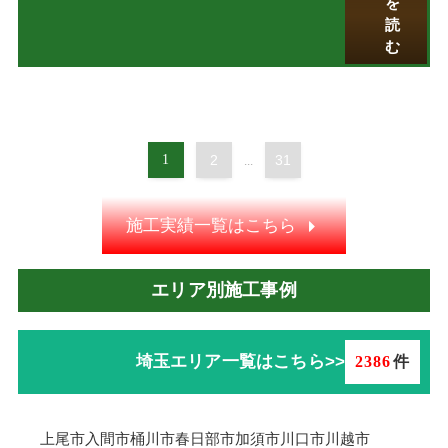
を
読
む
1
2
31
...
施工実績一覧はこちら
エリア別施工事例
埼玉エリア一覧はこちら>>
2386
件
上尾市
入間市
桶川市
春日部市
加須市
川口市
川越市