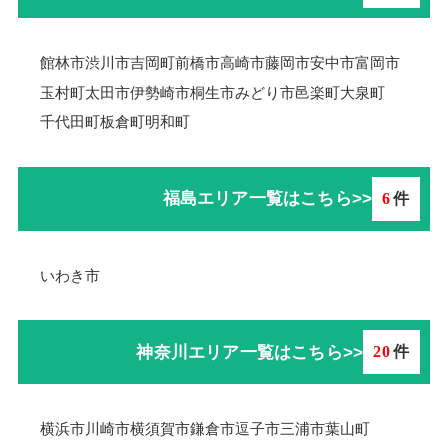
館林市
渋川市
吉岡町
前橋市
高崎市
藤岡市
安中市
富岡市
玉村町
太田市
伊勢崎市
桐生市
みどり市
邑楽町
大泉町
千代田町
板倉町
明和町
福島エリア一覧はこちら>>
6
件
いわき市
神奈川エリア一覧はこちら>>
20
件
横浜市
川崎市
横須賀市
鎌倉市
逗子市
三浦市
葉山町