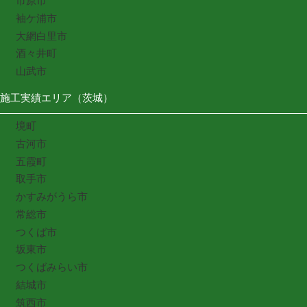
市原市
袖ケ浦市
大網白里市
酒々井町
山武市
施工実績エリア（茨城）
境町
古河市
五霞町
取手市
かすみがうら市
常総市
つくば市
坂東市
つくばみらい市
結城市
筑西市