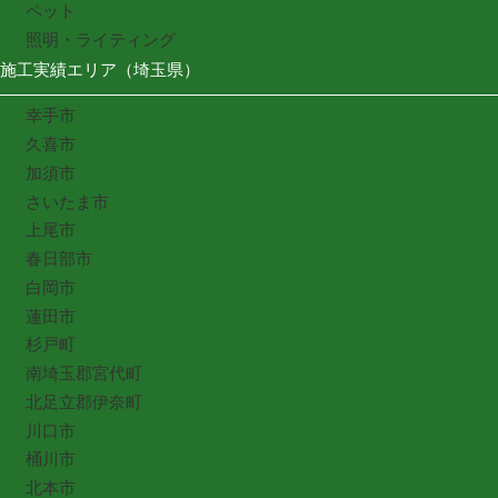
ペット
照明・ライティング
施工実績エリア（埼玉県）
幸手市
久喜市
加須市
さいたま市
上尾市
春日部市
白岡市
蓮田市
杉戸町
南埼玉郡宮代町
北足立郡伊奈町
川口市
桶川市
北本市