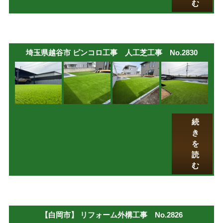
む
埼玉県越谷市 ピンコロ工事 人工芝工事 No.2830
続
き
を
読
む
【白岡市】 リフォーム外構工事 No.2826