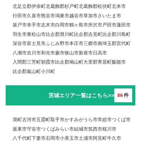
北足立郡伊奈町
北葛飾郡杉戸町
北葛飾郡松伏町
北本市
行田市
久喜市
熊谷市
鴻巣市
越谷市
草加市
さいたま市
坂戸市
幸手市
志木市
白岡市
鶴ヶ島市
所沢市
戸田市
蓮田市
羽生市
東松山市
比企郡滑川町
比企郡吉見町
比企郡川島町
深谷市
富士見市
ふじみ野市
本庄市
三郷市
南埼玉郡宮代町
八潮市
吉川市
和光市
蕨市
狭山市
新座市
日高市
入間郡三芳町
朝霞市
比企郡鳩山町
大里郡寄居町
飯能市
比企郡嵐山町
小川町
茨城エリア一覧はこちら>>
86
件
境町
古河市
五霞町
取手市
かすみがうら市
常総市
つくば市
坂東市
守谷市
つくばみらい市
結城市
筑西市
桜川市
八千代町
下妻市
石岡市
小美玉市
土浦市
阿見町
牛久市