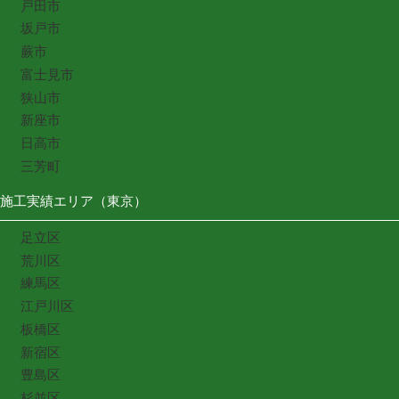
戸田市
坂戸市
蕨市
富士見市
狭山市
新座市
日高市
三芳町
施工実績エリア（東京）
足立区
荒川区
練馬区
江戸川区
板橋区
新宿区
豊島区
杉並区