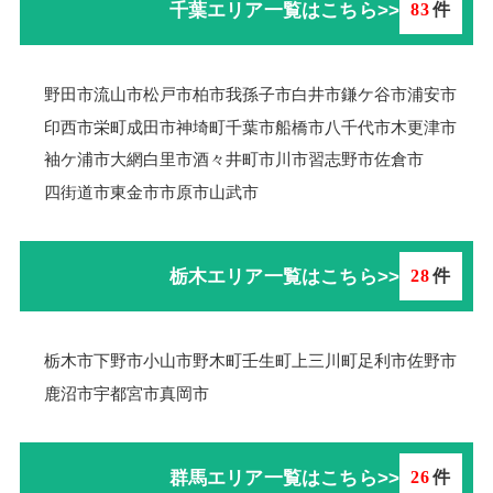
千葉エリア一覧はこちら>>
83
件
野田市
流山市
松戸市
柏市
我孫子市
白井市
鎌ケ谷市
浦安市
印西市
栄町
成田市
神埼町
千葉市
船橋市
八千代市
木更津市
袖ケ浦市
大網白里市
酒々井町
市川市
習志野市
佐倉市
四街道市
東金市
市原市
山武市
栃木エリア一覧はこちら>>
28
件
栃木市
下野市
小山市
野木町
壬生町
上三川町
足利市
佐野市
鹿沼市
宇都宮市
真岡市
群馬エリア一覧はこちら>>
26
件