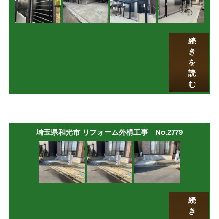
続
き
を
読
む
埼玉県和光市 リフォーム外構工事 No.2779
続
き