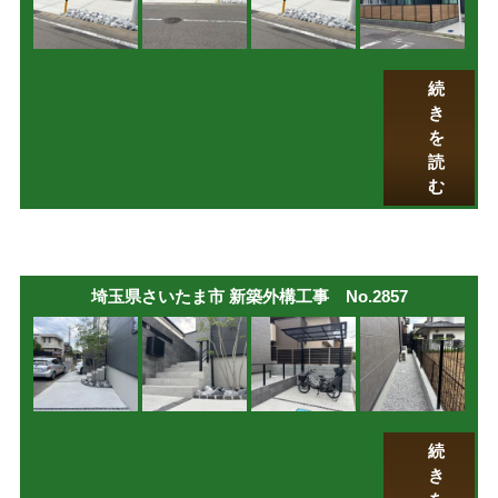
続
き
を
読
む
埼玉県さいたま市 新築外構工事 No.2857
続
き