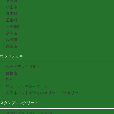
下野市
小山市
野木町
壬生町
上三川町
足利市
佐野市
鹿沼市
ウッドデッキ
ウッドデッキTOP
価格表
DIY
ウッドデッキのパターン
人工木ウッドデッキのメリット・デメリット
スタンプコンクリート
スタンプコンクリートTOP