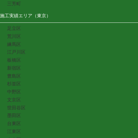
三芳町
施工実績エリア（東京）
足立区
荒川区
練馬区
江戸川区
板橋区
新宿区
豊島区
杉並区
中野区
文京区
世田谷区
墨田区
台東区
江東区