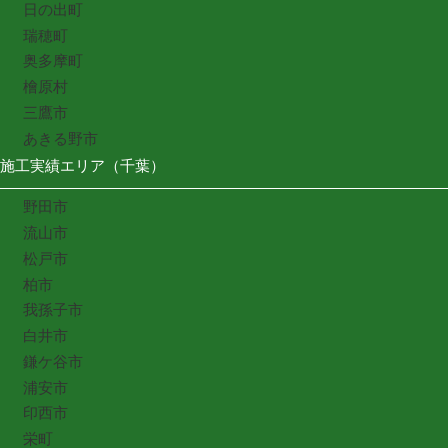
日の出町
瑞穂町
奥多摩町
檜原村
三鷹市
あきる野市
施工実績エリア（千葉）
野田市
流山市
松戸市
柏市
我孫子市
白井市
鎌ケ谷市
浦安市
印西市
栄町