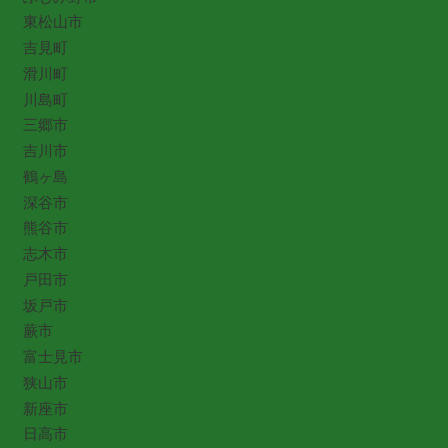
東松山市
吉見町
滑川町
川島町
三郷市
吉川市
鶴ヶ島
深谷市
熊谷市
志木市
戸田市
坂戸市
蕨市
富士見市
狭山市
新座市
日高市