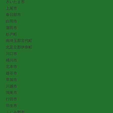
さいたま市
上尾市
春日部市
白岡市
蓮田市
杉戸町
南埼玉郡宮代町
北足立郡伊奈町
川口市
桶川市
北本市
越谷市
草加市
川越市
鴻巣市
行田市
羽生市
ふじみ野市