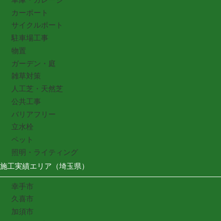
カーポート
サイクルポート
駐車場工事
物置
ガーデン・庭
雑草対策
人工芝・天然芝
公共工事
バリアフリー
立水栓
ペット
照明・ライティング
施工実績エリア（埼玉県）
幸手市
久喜市
加須市