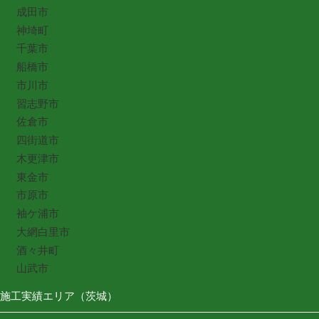
成田市
神埼町
千葉市
船橋市
市川市
習志野市
佐倉市
四街道市
木更津市
東金市
市原市
袖ケ浦市
大網白里市
酒々井町
山武市
施工実績エリア（茨城）