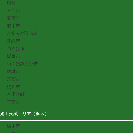
境町
古河市
五霞町
取手市
かすみがうら市
常総市
つくば市
坂東市
つくばみらい市
結城市
筑西市
桜川市
八千代町
下妻市
施工実績エリア（栃木）
栃木市