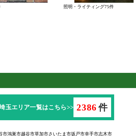
件
照明・ライティング
75件
2386
件
埼玉エリア一覧はこちら>>
谷市
鴻巣市
越谷市
草加市
さいたま市
坂戸市
幸手市
志木市