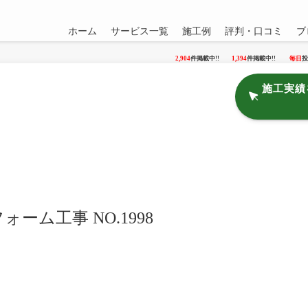
ホーム
サービス一覧
施工例
評判・口コミ
ブ
2,904
件掲載中!!
1,394
件掲載中!!
毎日
投
施工実績
ーム工事 NO.1998