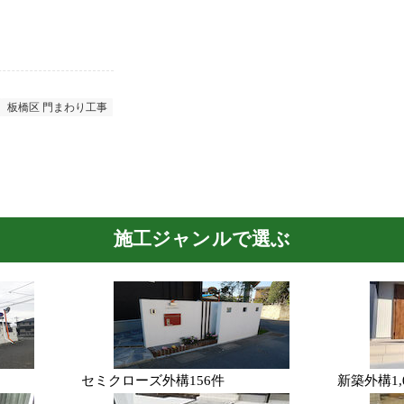
板橋区 門まわり工事
施工ジャンルで選ぶ
セミクローズ外構
156件
新築外構
1