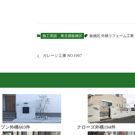
施工実績
東京都板橋区
板橋区 外構リフォーム工事
ガレージ工事 NO.1997
ープン外構
603件
クローズ外構
194件