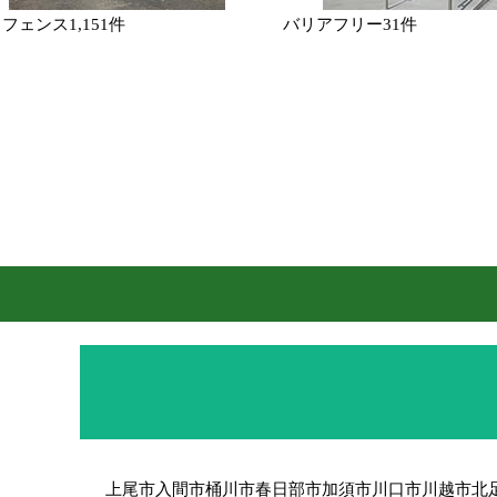
・フェンス
1,151件
バリアフリー
31件
上尾市
入間市
桶川市
春日部市
加須市
川口市
川越市
北