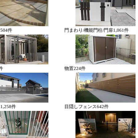
チ
504件
門まわり/機能門柱/門扉
1,061件
件
物置
224件
事
1,258件
目隠しフェンス
642件