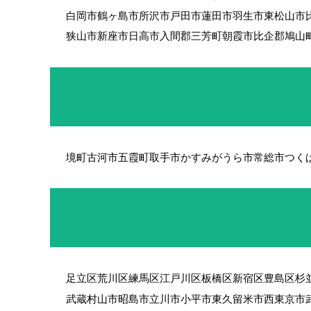
白岡市
鶴ヶ島市
所沢市
戸田市
蓮田市
羽生市
東松山市
狭山市
新座市
日高市
入間郡三芳町
朝霞市
比企郡鳩山
境町
古河市
五霞町
取手市
かすみがうら市
常総市
つく
足立区
荒川区
練馬区
江戸川区
板橋区
新宿区
豊島区
杉
武蔵村山市
昭島市
立川市
小平市
東久留米市
西東京市