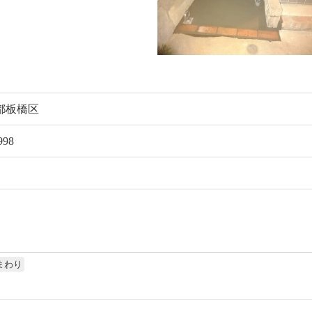
都板橋区
998
まわり