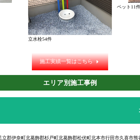
ペット
11
立水栓
54件
施工実績一覧はこちら
エリア別施工事例
足立郡伊奈町
北葛飾郡杉戸町
北葛飾郡松伏町
北本市
行田市
久喜市
熊