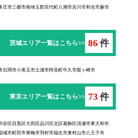
本庄市
三郷市
南埼玉郡宮代町
八潮市
吉川市
和光市
蕨市
86
件
茨城エリア一覧はこちら>>
市
石岡市
小美玉市
土浦市
阿見町
牛久市
龍ヶ崎市
73
件
東京エリア一覧はこちら>>
渋谷区
目黒区
大田区
品川区
北区
葛飾区
清瀬市
東大和市
稲城市
町田市
青梅市羽村市
福生市
東村山市
八王子市