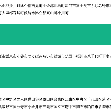
比企郡滑川町
比企郡吉見町
比企郡川島町
深谷市
富士見市
ふじみ野市
町
大里郡寄居町
飯能市
比企郡嵐山町
小川町
ば市
坂東市
守谷市
つくばみらい市
結城市
筑西市
桜川市
八千代町
下妻
並区
中野区
文京区
世田谷区
墨田区
台東区
江東区
中央区
千代田区
港区
武蔵野市
国分寺市
小金井市
三鷹市
国立市
府中市
調布市
狛江市
多摩市