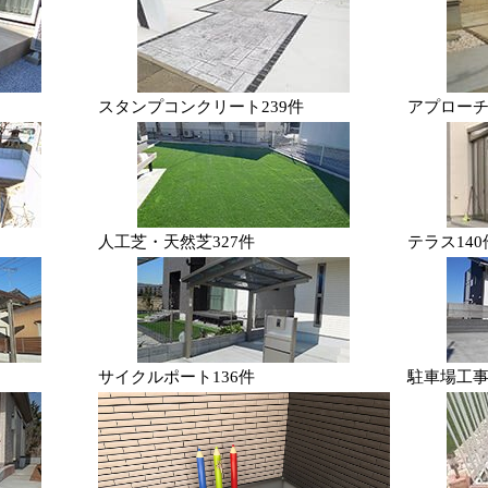
スタンプコンクリート
239件
アプロー
人工芝・天然芝
327件
テラス
140
サイクルポート
136件
駐車場工