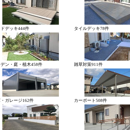
ッドデッキ
444件
タイルデッキ
78件
ーデン・庭・植木
458件
雑草対策
911件
庫・ガレージ
162件
カーポート
508件