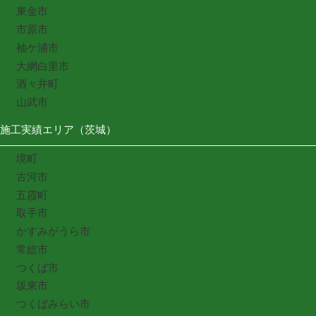
東金市
市原市
袖ケ浦市
大網白里市
酒々井町
山武市
施工実績エリア（茨城）
境町
古河市
五霞町
取手市
かすみがうら市
常総市
つくば市
坂東市
つくばみらい市