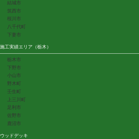
結城市
筑西市
桜川市
八千代町
下妻市
施工実績エリア（栃木）
栃木市
下野市
小山市
野木町
壬生町
上三川町
足利市
佐野市
鹿沼市
ウッドデッキ