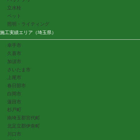
立水栓
ペット
照明・ライティング
施工実績エリア（埼玉県）
幸手市
久喜市
加須市
さいたま市
上尾市
春日部市
白岡市
蓮田市
杉戸町
南埼玉郡宮代町
北足立郡伊奈町
川口市