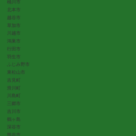
桶川市
北本市
越谷市
草加市
川越市
鴻巣市
行田市
羽生市
ふじみ野市
東松山市
吉見町
滑川町
川島町
三郷市
吉川市
鶴ヶ島
深谷市
熊谷市