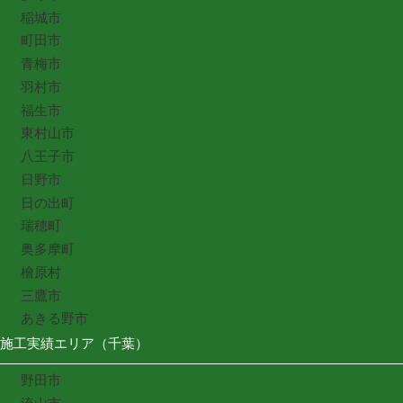
稲城市
町田市
青梅市
羽村市
福生市
東村山市
八王子市
日野市
日の出町
瑞穂町
奥多摩町
檜原村
三鷹市
あきる野市
施工実績エリア（千葉）
野田市