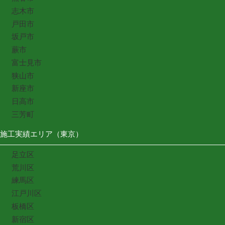
志木市
戸田市
坂戸市
蕨市
富士見市
狭山市
新座市
日高市
三芳町
施工実績エリア（東京）
足立区
荒川区
練馬区
江戸川区
板橋区
新宿区