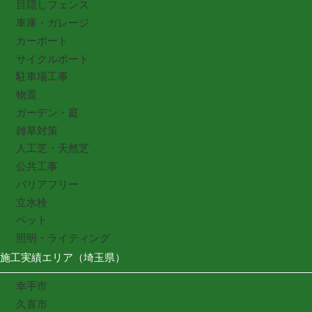
目隠しフェンス
車庫・ガレージ
カーポート
サイクルポート
駐車場工事
物置
ガーデン・庭
雑草対策
人工芝・天然芝
公共工事
バリアフリー
立水栓
ペット
照明・ライティング
施工実績エリア（埼玉県）
幸手市
久喜市