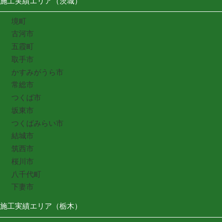
施工実績エリア（茨城）
境町
古河市
五霞町
取手市
かすみがうら市
常総市
つくば市
坂東市
つくばみらい市
結城市
筑西市
桜川市
八千代町
下妻市
施工実績エリア（栃木）