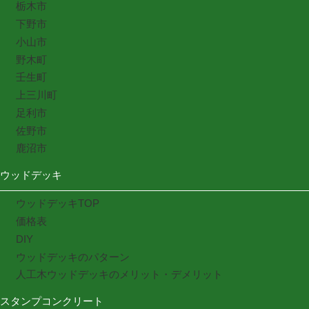
栃木市
下野市
小山市
野木町
壬生町
上三川町
足利市
佐野市
鹿沼市
ウッドデッキ
ウッドデッキTOP
価格表
DIY
ウッドデッキのパターン
人工木ウッドデッキのメリット・デメリット
スタンプコンクリート