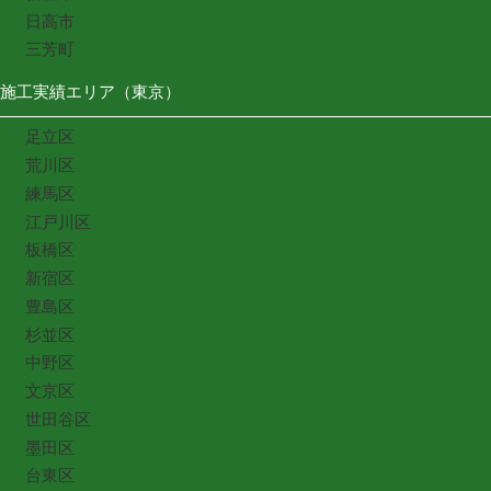
日高市
三芳町
施工実績エリア（東京）
足立区
荒川区
練馬区
江戸川区
板橋区
新宿区
豊島区
杉並区
中野区
文京区
世田谷区
墨田区
台東区