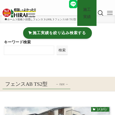
施工
実績
ホーム
投稿
目隠しフェンス
LIXIL
フェンスAB TS2型
施工実績を絞り込み検索する
キーワード検索
検索
フェンスAB TS2型
– tax –
【久喜市】