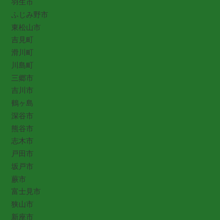
羽生市
ふじみ野市
東松山市
吉見町
滑川町
川島町
三郷市
吉川市
鶴ヶ島
深谷市
熊谷市
志木市
戸田市
坂戸市
蕨市
富士見市
狭山市
新座市