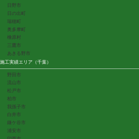
日野市
日の出町
瑞穂町
奥多摩町
檜原村
三鷹市
あきる野市
施工実績エリア（千葉）
野田市
流山市
松戸市
柏市
我孫子市
白井市
鎌ケ谷市
浦安市
印西市