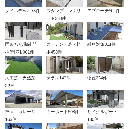
タイルデッキ
78件
スタンプコンクリ
アプローチ
504件
ート
239件
門まわり/機能門
ガーデン・庭・植
雑草対策
911件
柱/門扉
1,061件
木
458件
人工芝・天然芝
テラス
140件
物置
224件
327件
車庫・ガレージ
カーポート
508件
サイクルポート
163件
136件