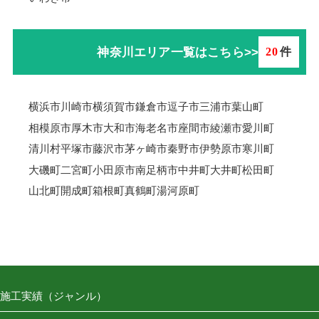
神奈川エリア一覧はこちら>>
20
件
横浜市
川崎市
横須賀市
鎌倉市
逗子市
三浦市
葉山町
相模原市
厚木市
大和市
海老名市
座間市
綾瀬市
愛川町
清川村
平塚市
藤沢市
茅ヶ崎市
秦野市
伊勢原市
寒川町
大磯町
二宮町
小田原市
南足柄市
中井町
大井町
松田町
山北町
開成町
箱根町
真鶴町
湯河原町
施工実績（ジャンル）