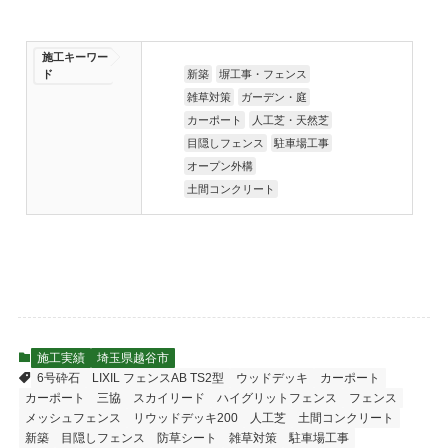
施工キーワー
ド
新築
塀工事・フェンス
雑草対策
ガーデン・庭
カーポート
人工芝・天然芝
目隠しフェンス
駐車場工事
オープン外構
土間コンクリート
施工実績
埼玉県越谷市
6号砕石
LIXIL フェンスAB TS2型
ウッドデッキ
カーポート
カーポート 三協 スカイリード
ハイグリットフェンス
フェンス
メッシュフェンス
リウッドデッキ200
人工芝
土間コンクリート
新築
目隠しフェンス
防草シート
雑草対策
駐車場工事