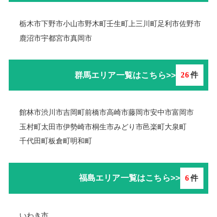
栃木市
下野市
小山市
野木町
壬生町
上三川町
足利市
佐野市
鹿沼市
宇都宮市
真岡市
群馬エリア一覧はこちら>>
26
件
館林市
渋川市
吉岡町
前橋市
高崎市
藤岡市
安中市
富岡市
玉村町
太田市
伊勢崎市
桐生市
みどり市
邑楽町
大泉町
千代田町
板倉町
明和町
福島エリア一覧はこちら>>
6
件
いわき市