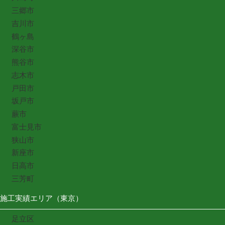
三郷市
吉川市
鶴ヶ島
深谷市
熊谷市
志木市
戸田市
坂戸市
蕨市
富士見市
狭山市
新座市
日高市
三芳町
施工実績エリア（東京）
足立区