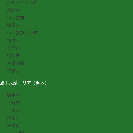
かすみがうら市
常総市
つくば市
坂東市
つくばみらい市
結城市
筑西市
桜川市
八千代町
下妻市
施工実績エリア（栃木）
栃木市
下野市
小山市
野木町
壬生町