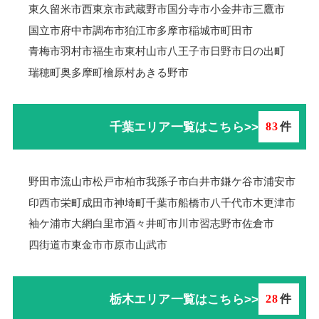
東久留米市
西東京市
武蔵野市
国分寺市
小金井市
三鷹市
国立市
府中市
調布市
狛江市
多摩市
稲城市
町田市
青梅市羽村市
福生市
東村山市
八王子市
日野市
日の出町
瑞穂町
奥多摩町
檜原村
あきる野市
千葉エリア一覧はこちら>>
83
件
野田市
流山市
松戸市
柏市
我孫子市
白井市
鎌ケ谷市
浦安市
印西市
栄町
成田市
神埼町
千葉市
船橋市
八千代市
木更津市
袖ケ浦市
大網白里市
酒々井町
市川市
習志野市
佐倉市
四街道市
東金市
市原市
山武市
栃木エリア一覧はこちら>>
28
件