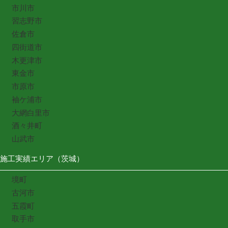
市川市
習志野市
佐倉市
四街道市
木更津市
東金市
市原市
袖ケ浦市
大網白里市
酒々井町
山武市
施工実績エリア（茨城）
境町
古河市
五霞町
取手市