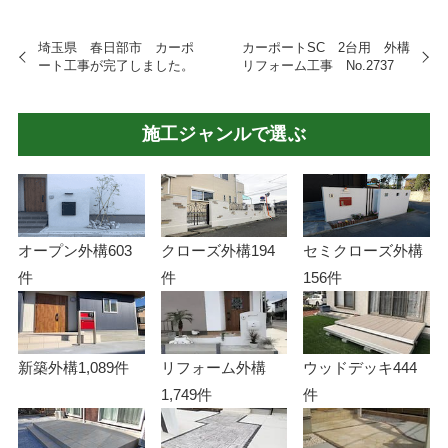
埼玉県 春日部市 カーポ
カーポートSC 2台用 外構
ート工事が完了しました。
リフォーム工事 No.2737
施工ジャンルで選ぶ
オープン外構
603
クローズ外構
194
セミクローズ外構
件
件
156件
新築外構
1,089件
リフォーム外構
ウッドデッキ
444
1,749件
件