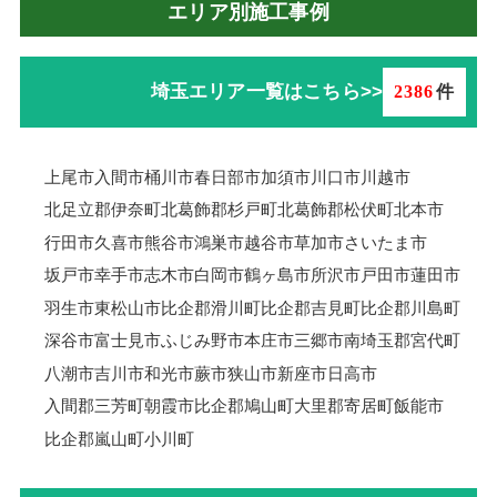
エリア別施工事例
埼玉エリア一覧はこちら>>
2386
件
上尾市
入間市
桶川市
春日部市
加須市
川口市
川越市
北足立郡伊奈町
北葛飾郡杉戸町
北葛飾郡松伏町
北本市
行田市
久喜市
熊谷市
鴻巣市
越谷市
草加市
さいたま市
坂戸市
幸手市
志木市
白岡市
鶴ヶ島市
所沢市
戸田市
蓮田市
羽生市
東松山市
比企郡滑川町
比企郡吉見町
比企郡川島町
深谷市
富士見市
ふじみ野市
本庄市
三郷市
南埼玉郡宮代町
八潮市
吉川市
和光市
蕨市
狭山市
新座市
日高市
入間郡三芳町
朝霞市
比企郡鳩山町
大里郡寄居町
飯能市
比企郡嵐山町
小川町