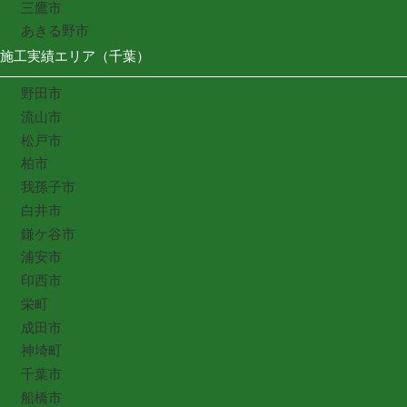
三鷹市
あきる野市
施工実績エリア（千葉）
野田市
流山市
松戸市
柏市
我孫子市
白井市
鎌ケ谷市
浦安市
印西市
栄町
成田市
神埼町
千葉市
船橋市