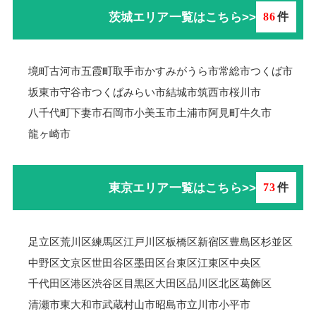
茨城エリア一覧はこちら>>
86
件
境町
古河市
五霞町
取手市
かすみがうら市
常総市
つくば市
坂東市
守谷市
つくばみらい市
結城市
筑西市
桜川市
八千代町
下妻市
石岡市
小美玉市
土浦市
阿見町
牛久市
龍ヶ崎市
東京エリア一覧はこちら>>
73
件
足立区
荒川区
練馬区
江戸川区
板橋区
新宿区
豊島区
杉並区
中野区
文京区
世田谷区
墨田区
台東区
江東区
中央区
千代田区
港区
渋谷区
目黒区
大田区
品川区
北区
葛飾区
清瀬市
東大和市
武蔵村山市
昭島市
立川市
小平市