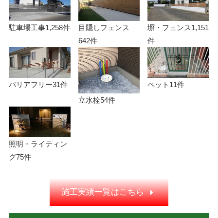
駐車場工事
1,258件
目隠しフェンス
塀・フェンス
1,151
642件
件
バリアフリー
31件
ペット
11件
立水栓
54件
照明・ライティン
グ
75件
施工実績一覧はこちら