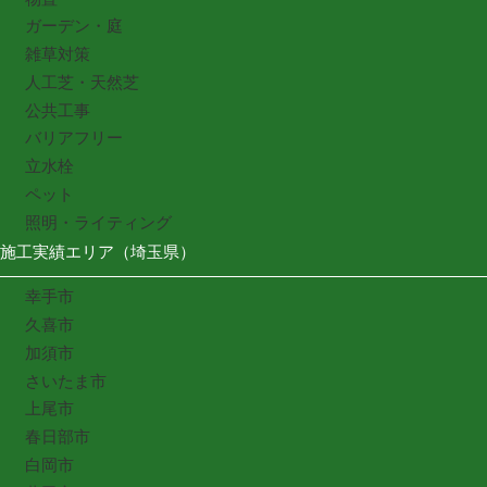
ガーデン・庭
雑草対策
人工芝・天然芝
公共工事
バリアフリー
立水栓
ペット
照明・ライティング
施工実績エリア（埼玉県）
幸手市
久喜市
加須市
さいたま市
上尾市
春日部市
白岡市