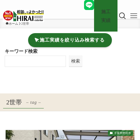
施工
実績
ホーム
2世帯
施工実績を絞り込み検索する
キーワード検索
検索
2世帯
– tag –
千葉県野田市