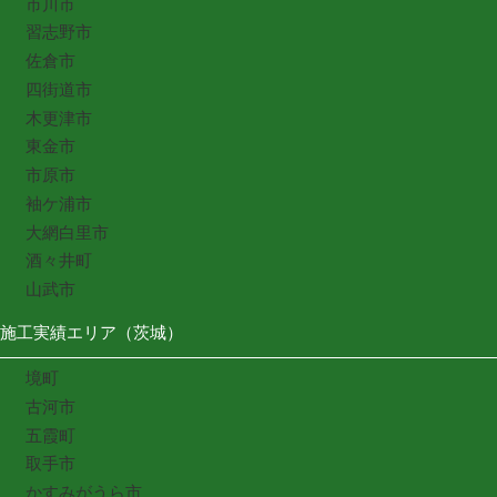
市川市
習志野市
佐倉市
四街道市
木更津市
東金市
市原市
袖ケ浦市
大網白里市
酒々井町
山武市
施工実績エリア（茨城）
境町
古河市
五霞町
取手市
かすみがうら市