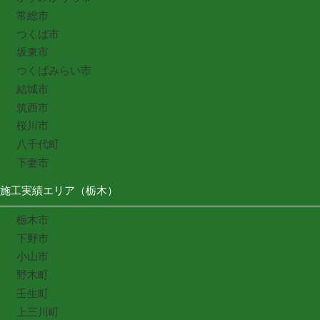
常総市
つくば市
坂東市
つくばみらい市
結城市
筑西市
桜川市
八千代町
下妻市
施工実績エリア（栃木）
栃木市
下野市
小山市
野木町
壬生町
上三川町