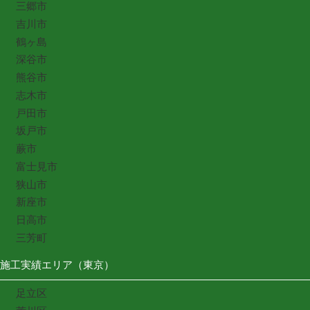
三郷市
吉川市
鶴ヶ島
深谷市
熊谷市
志木市
戸田市
坂戸市
蕨市
富士見市
狭山市
新座市
日高市
三芳町
施工実績エリア（東京）
足立区