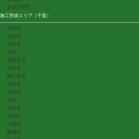
あきる野市
施工実績エリア（千葉）
野田市
流山市
松戸市
柏市
我孫子市
白井市
鎌ケ谷市
浦安市
印西市
栄町
成田市
神埼町
千葉市
船橋市