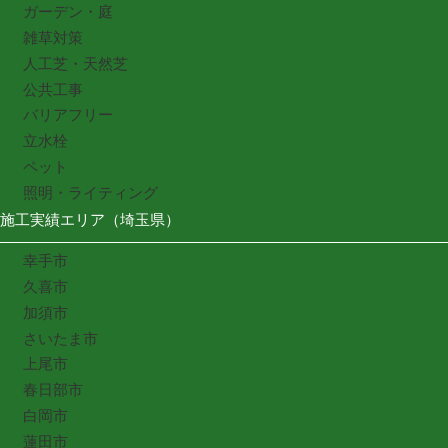
ガーデン・庭
雑草対策
人工芝・天然芝
公共工事
バリアフリー
立水栓
ペット
照明・ライティング
施工実績エリア（埼玉県）
幸手市
久喜市
加須市
さいたま市
上尾市
春日部市
白岡市
蓮田市