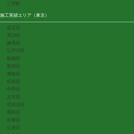
三芳町
施工実績エリア（東京）
足立区
荒川区
練馬区
江戸川区
板橋区
新宿区
豊島区
杉並区
中野区
文京区
世田谷区
墨田区
台東区
江東区