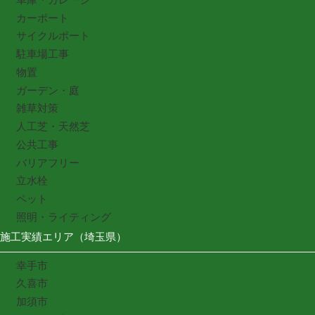
カーポート
サイクルポート
駐車場工事
物置
ガーデン・庭
雑草対策
人工芝・天然芝
公共工事
バリアフリー
立水栓
ペット
照明・ライティング
施工実績エリア（埼玉県）
幸手市
久喜市
加須市