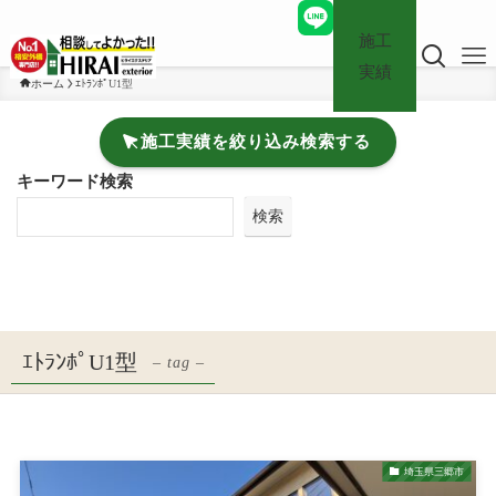
施工
実績
ホーム
ｴﾄﾗﾝﾎﾟU1型
施工実績を絞り込み検索する
キーワード検索
検索
ｴﾄﾗﾝﾎﾟU1型
– tag –
埼玉県三郷市