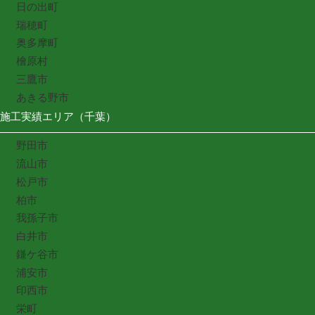
日の出町
瑞穂町
奥多摩町
檜原村
三鷹市
あきる野市
施工実績エリア（千葉）
野田市
流山市
松戸市
柏市
我孫子市
白井市
鎌ケ谷市
浦安市
印西市
栄町