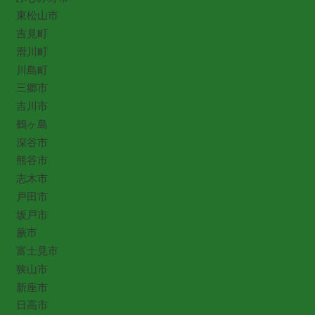
東松山市
吉見町
滑川町
川島町
三郷市
吉川市
鶴ヶ島
深谷市
熊谷市
志木市
戸田市
坂戸市
蕨市
富士見市
狭山市
新座市
日高市