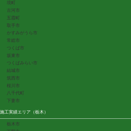
境町
古河市
五霞町
取手市
かすみがうら市
常総市
つくば市
坂東市
つくばみらい市
結城市
筑西市
桜川市
八千代町
下妻市
施工実績エリア（栃木）
栃木市