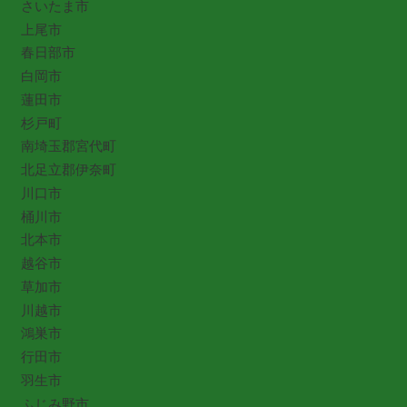
さいたま市
上尾市
春日部市
白岡市
蓮田市
杉戸町
南埼玉郡宮代町
北足立郡伊奈町
川口市
桶川市
北本市
越谷市
草加市
川越市
鴻巣市
行田市
羽生市
ふじみ野市