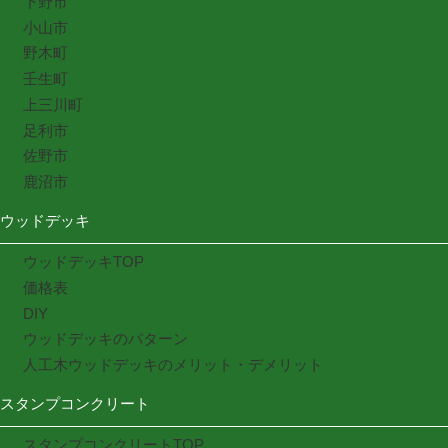
下野市
小山市
野木町
壬生町
上三川町
足利市
佐野市
鹿沼市
ウッドデッキ
ウッドデッキTOP
価格表
DIY
ウッドデッキのパターン
人工木ウッドデッキのメリット・デメリット
スタンプコンクリート
スタンプコンクリートTOP