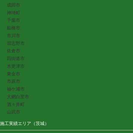
成田市
神埼町
千葉市
船橋市
市川市
習志野市
佐倉市
四街道市
木更津市
東金市
市原市
袖ケ浦市
大網白里市
酒々井町
山武市
施工実績エリア（茨城）