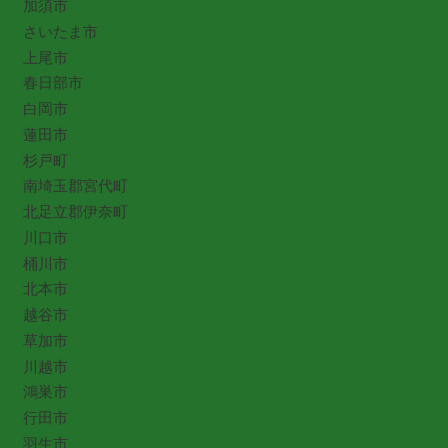
加須市
さいたま市
上尾市
春日部市
白岡市
蓮田市
杉戸町
南埼玉郡宮代町
北足立郡伊奈町
川口市
桶川市
北本市
越谷市
草加市
川越市
鴻巣市
行田市
羽生市