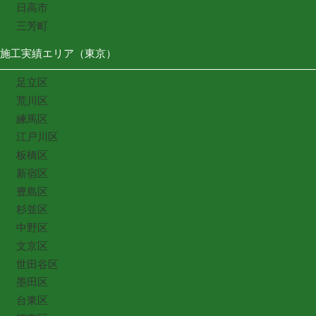
日高市
三芳町
施工実績エリア（東京）
足立区
荒川区
練馬区
江戸川区
板橋区
新宿区
豊島区
杉並区
中野区
文京区
世田谷区
墨田区
台東区