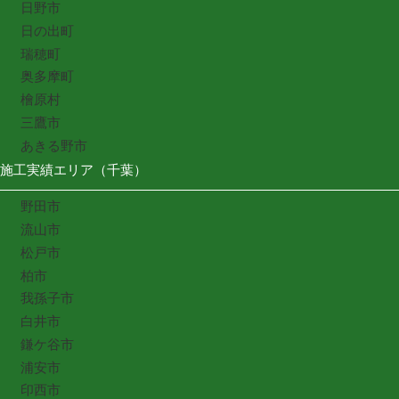
日野市
日の出町
瑞穂町
奥多摩町
檜原村
三鷹市
あきる野市
施工実績エリア（千葉）
野田市
流山市
松戸市
柏市
我孫子市
白井市
鎌ケ谷市
浦安市
印西市