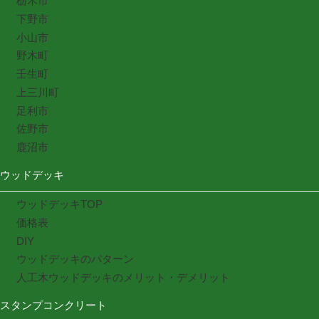
栃木市
下野市
小山市
野木町
壬生町
上三川町
足利市
佐野市
鹿沼市
ウッドデッキ
ウッドデッキTOP
価格表
DIY
ウッドデッキのパターン
人工木ウッドデッキのメリット・デメリット
スタンプコンクリート