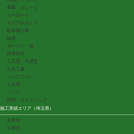
車庫・ガレージ
カーポート
サイクルポート
駐車場工事
物置
ガーデン・庭
雑草対策
人工芝・天然芝
公共工事
バリアフリー
立水栓
ペット
照明・ライティング
施工実績エリア（埼玉県）
幸手市
久喜市