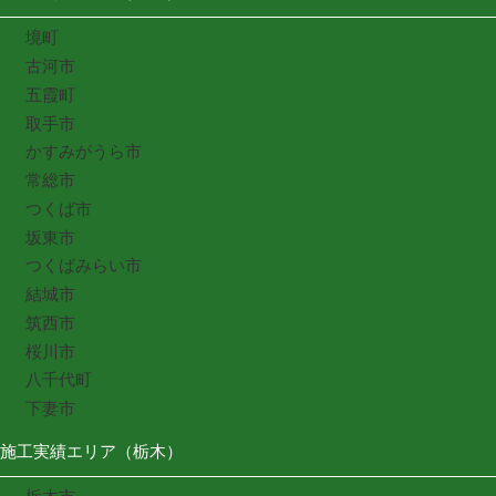
境町
古河市
五霞町
取手市
かすみがうら市
常総市
つくば市
坂東市
つくばみらい市
結城市
筑西市
桜川市
八千代町
下妻市
施工実績エリア（栃木）