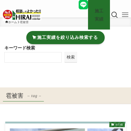
施工
実績
ホーム
雹被害
施工実績を絞り込み検索する
キーワード検索
検索
雹被害
– tag –
その他