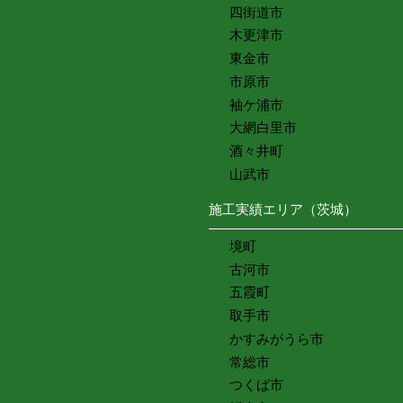
四街道市
木更津市
東金市
市原市
袖ケ浦市
大網白里市
酒々井町
山武市
施工実績エリア（茨城）
境町
古河市
五霞町
取手市
かすみがうら市
常総市
つくば市