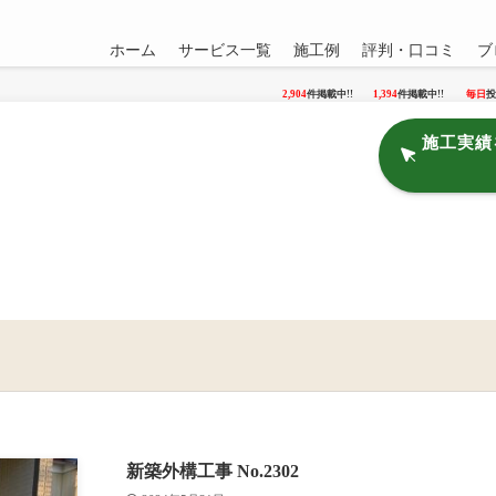
ホーム
サービス一覧
施工例
評判・口コミ
ブ
2,904
件掲載中!!
1,394
件掲載中!!
毎日
投
施工実績
新築外構工事 No.2302