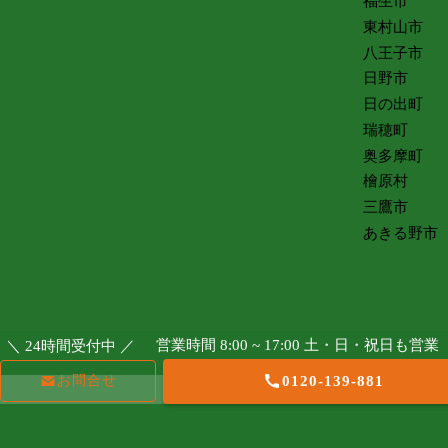
福生市
東村山市
八王子市
日野市
日の出町
瑞穂町
奥多摩町
檜原村
三鷹市
あきる野市
営業時間 8:00 ~ 17:00 土・日・祝日も営業
＼ 24時間受付中 ／
お問合せ
0120-139-881