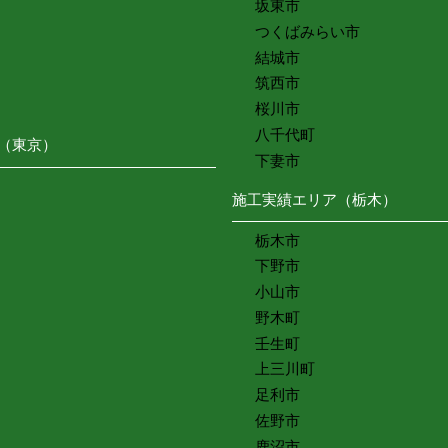
坂東市
つくばみらい市
結城市
筑西市
桜川市
八千代町
（東京）
下妻市
施工実績エリア（栃木）
栃木市
下野市
小山市
野木町
壬生町
上三川町
足利市
佐野市
鹿沼市