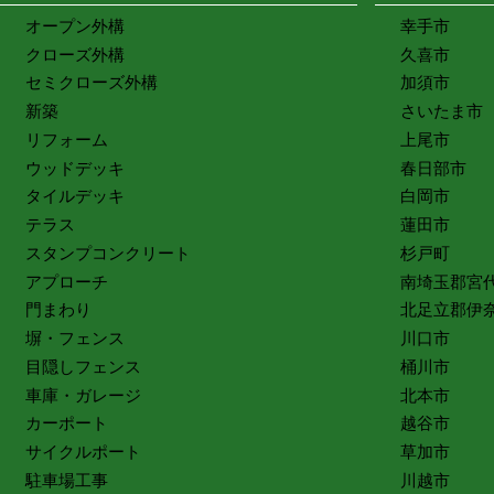
オープン外構
幸手市
クローズ外構
久喜市
セミクローズ外構
加須市
新築
さいたま市
リフォーム
上尾市
ウッドデッキ
春日部市
タイルデッキ
白岡市
テラス
蓮田市
スタンプコンクリート
杉戸町
アプローチ
南埼玉郡宮
門まわり
北足立郡伊
塀・フェンス
川口市
目隠しフェンス
桶川市
車庫・ガレージ
北本市
カーポート
越谷市
サイクルポート
草加市
駐車場工事
川越市