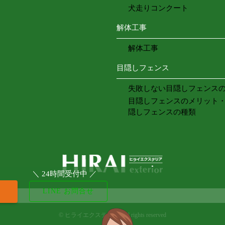
犬走りコンクート
解体工事
解体工事
目隠しフェンス
失敗しない目隠しフェンス
目隠しフェンスのメリット
隠しフェンスの種類
＼ 24時間受付中 ／
LINE お問合せ
©
ヒライエクステリア. All rights reserved