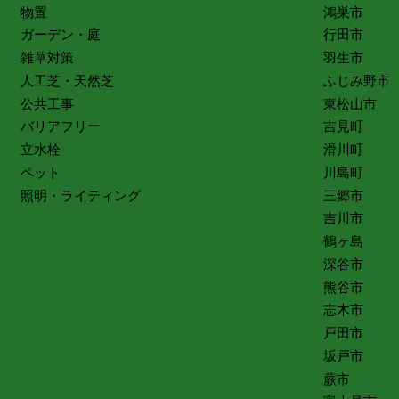
物置
鴻巣市
ガーデン・庭
行田市
雑草対策
羽生市
人工芝・天然芝
ふじみ野市
公共工事
東松山市
バリアフリー
吉見町
立水栓
滑川町
ペット
川島町
照明・ライティング
三郷市
吉川市
鶴ヶ島
深谷市
熊谷市
志木市
戸田市
坂戸市
蕨市