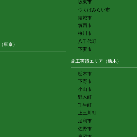
坂東市
つくばみらい市
結城市
筑西市
桜川市
八千代町
（東京）
下妻市
施工実績エリア（栃木）
栃木市
下野市
小山市
野木町
壬生町
上三川町
足利市
佐野市
鹿沼市