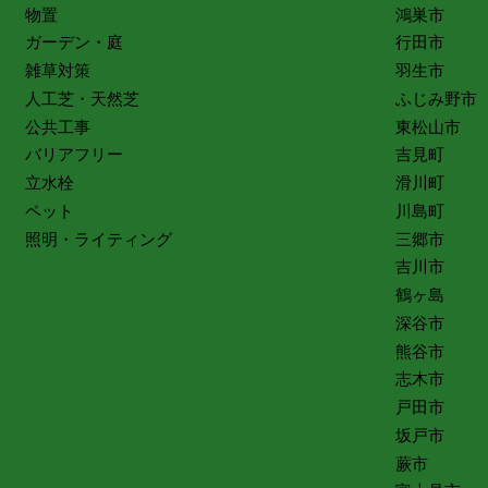
物置
鴻巣市
ガーデン・庭
行田市
雑草対策
羽生市
人工芝・天然芝
ふじみ野市
公共工事
東松山市
バリアフリー
吉見町
立水栓
滑川町
ペット
川島町
照明・ライティング
三郷市
吉川市
鶴ヶ島
深谷市
熊谷市
志木市
戸田市
坂戸市
蕨市