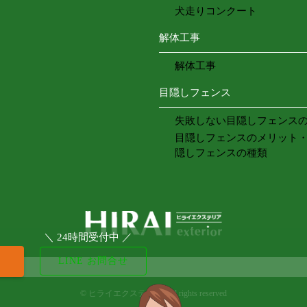
犬走りコンクート
解体工事
解体工事
目隠しフェンス
失敗しない目隠しフェンス
目隠しフェンスのメリット
隠しフェンスの種類
＼ 24時間受付中 ／
LINE お問合せ
©
ヒライエクステリア. All rights reserved