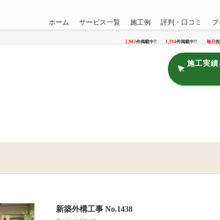
ホーム
サービス一覧
施工例
評判・口コミ
ブ
2,902
件掲載中!!
1,394
件掲載中!!
毎日
投
施工実績
新築外構工事 No.1438