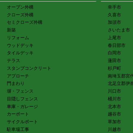
オープン外構
幸手市
クローズ外構
久喜市
セミクローズ外構
加須市
新築
さいたま市
リフォーム
上尾市
ウッドデッキ
春日部市
タイルデッキ
白岡市
テラス
蓮田市
スタンプコンクリート
杉戸町
アプローチ
南埼玉郡宮
門まわり
北足立郡伊
塀・フェンス
川口市
目隠しフェンス
桶川市
車庫・ガレージ
北本市
カーポート
越谷市
サイクルポート
草加市
駐車場工事
川越市