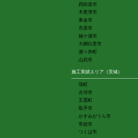
四街道市
木更津市
東金市
市原市
袖ケ浦市
大網白里市
酒々井町
山武市
施工実績エリア（茨城）
境町
古河市
五霞町
取手市
かすみがうら市
常総市
つくば市