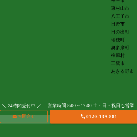
福生市
東村山市
八王子市
日野市
日の出町
瑞穂町
奥多摩町
檜原村
三鷹市
あきる野市
営業時間 8:00 ~ 17:00 土・日・祝日も営業
＼ 24時間受付中 ／
お問合せ
0120-139-881