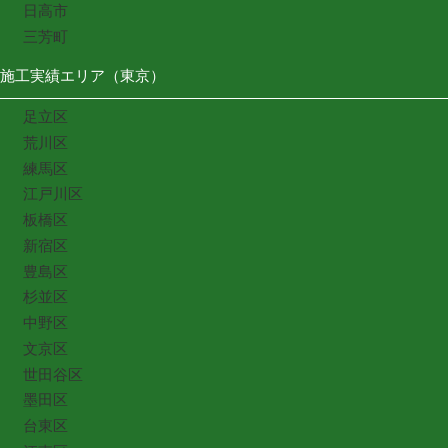
日高市
三芳町
施工実績エリア（東京）
足立区
荒川区
練馬区
江戸川区
板橋区
新宿区
豊島区
杉並区
中野区
文京区
世田谷区
墨田区
台東区