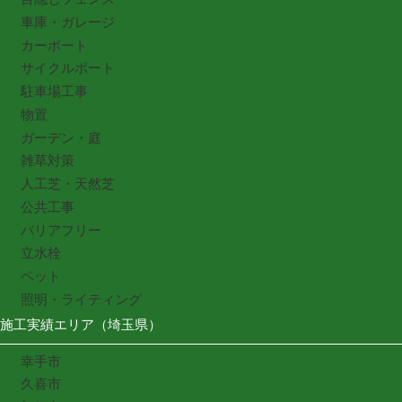
車庫・ガレージ
カーポート
サイクルポート
駐車場工事
物置
ガーデン・庭
雑草対策
人工芝・天然芝
公共工事
バリアフリー
立水栓
ペット
照明・ライティング
施工実績エリア（埼玉県）
幸手市
久喜市