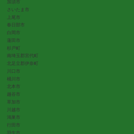
加須市
さいたま市
上尾市
春日部市
白岡市
蓮田市
杉戸町
南埼玉郡宮代町
北足立郡伊奈町
川口市
桶川市
北本市
越谷市
草加市
川越市
鴻巣市
行田市
羽生市