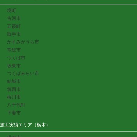
境町
古河市
五霞町
取手市
かすみがうら市
常総市
つくば市
坂東市
つくばみらい市
結城市
筑西市
桜川市
八千代町
下妻市
施工実績エリア（栃木）