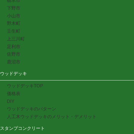
栃木市
下野市
小山市
野木町
壬生町
上三川町
足利市
佐野市
鹿沼市
ウッドデッキ
ウッドデッキTOP
価格表
DIY
ウッドデッキのパターン
人工木ウッドデッキのメリット・デメリット
スタンプコンクリート