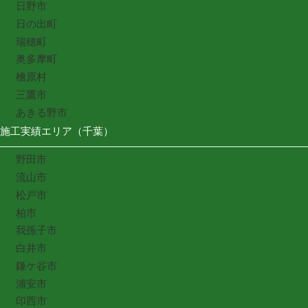
日野市
日の出町
瑞穂町
奥多摩町
檜原村
三鷹市
あきる野市
施工実績エリア（千葉）
野田市
流山市
松戸市
柏市
我孫子市
白井市
鎌ケ谷市
浦安市
印西市