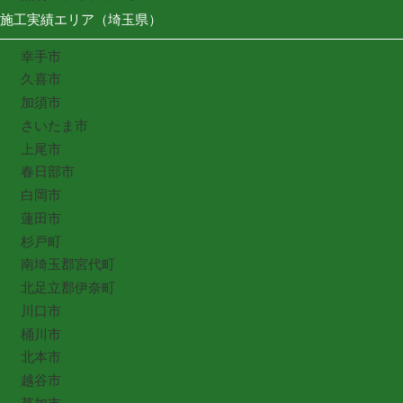
施工実績エリア（埼玉県）
幸手市
久喜市
加須市
さいたま市
上尾市
春日部市
白岡市
蓮田市
杉戸町
南埼玉郡宮代町
北足立郡伊奈町
川口市
桶川市
北本市
越谷市