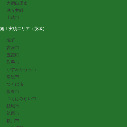
大網白里市
酒々井町
山武市
施工実績エリア（茨城）
境町
古河市
五霞町
取手市
かすみがうら市
常総市
つくば市
坂東市
つくばみらい市
結城市
筑西市
桜川市