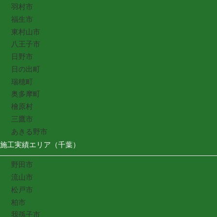
羽村市
福生市
東村山市
八王子市
日野市
日の出町
瑞穂町
奥多摩町
檜原村
三鷹市
あきる野市
施工実績エリア（千葉）
野田市
流山市
松戸市
柏市
我孫子市