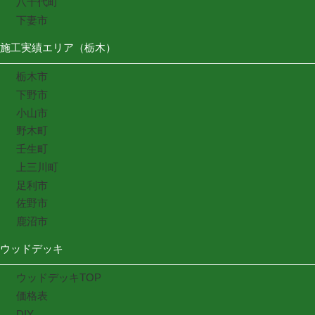
八千代町
下妻市
施工実績エリア（栃木）
栃木市
下野市
小山市
野木町
壬生町
上三川町
足利市
佐野市
鹿沼市
ウッドデッキ
ウッドデッキTOP
価格表
DIY