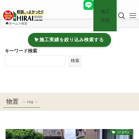
施工
実績
ホーム
物置
施工実績を絞り込み検索する
キーワード検索
検索
物置
– tag –
【久喜市】