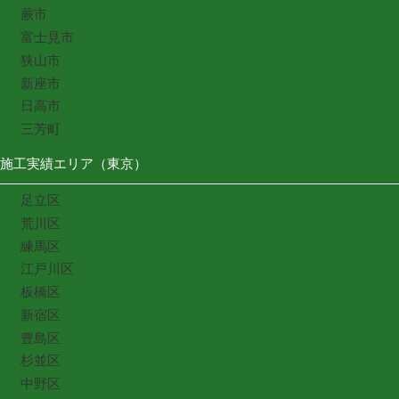
蕨市
富士見市
狭山市
新座市
日高市
三芳町
施工実績エリア（東京）
足立区
荒川区
練馬区
江戸川区
板橋区
新宿区
豊島区
杉並区
中野区