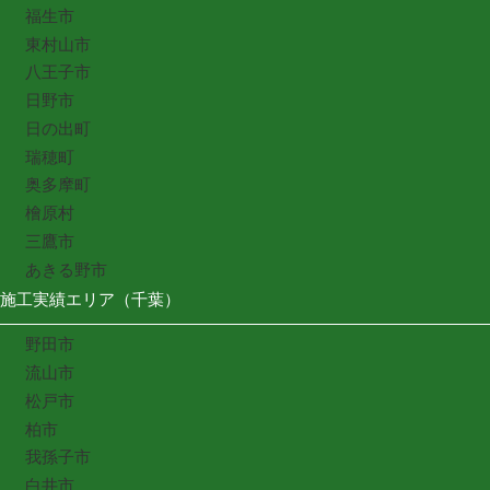
福生市
東村山市
八王子市
日野市
日の出町
瑞穂町
奥多摩町
檜原村
三鷹市
あきる野市
施工実績エリア（千葉）
野田市
流山市
松戸市
柏市
我孫子市
白井市