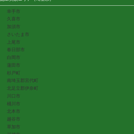
幸手市
久喜市
加須市
さいたま市
上尾市
春日部市
白岡市
蓮田市
杉戸町
南埼玉郡宮代町
北足立郡伊奈町
川口市
桶川市
北本市
越谷市
草加市