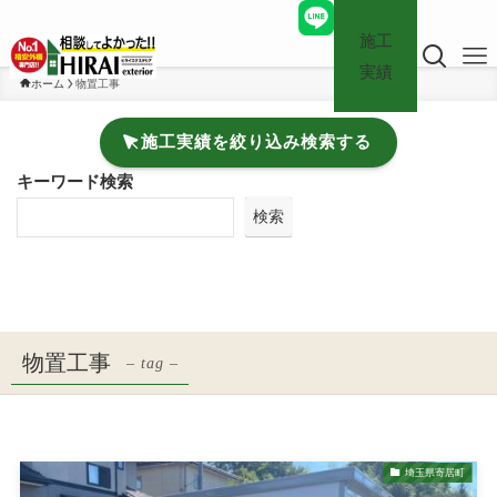
施工
実績
ホーム
物置工事
施工実績を絞り込み検索する
キーワード検索
検索
物置工事
– tag –
埼玉県寄居町