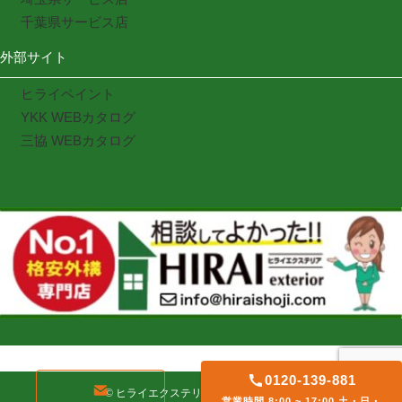
千葉県サービス店
外部サイト
ヒライペイント
YKK WEBカタログ
三協 WEBカタログ
0120-139-881
©
ヒライエクステリア. All rights reserved
営業時間 8:00 ~ 17:00 土・日・