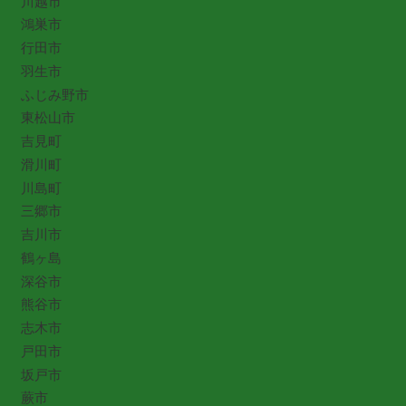
川越市
鴻巣市
行田市
羽生市
ふじみ野市
東松山市
吉見町
滑川町
川島町
三郷市
吉川市
鶴ヶ島
深谷市
熊谷市
志木市
戸田市
坂戸市
蕨市