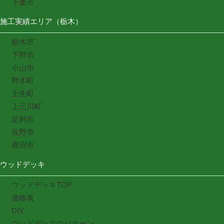
下妻市
施工実績エリア（栃木）
栃木市
下野市
小山市
野木町
壬生町
上三川町
足利市
佐野市
鹿沼市
ウッドデッキ
ウッドデッキTOP
価格表
DIY
ウッドデッキのパターン