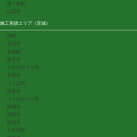
酒々井町
山武市
施工実績エリア（茨城）
境町
古河市
五霞町
取手市
かすみがうら市
常総市
つくば市
坂東市
つくばみらい市
結城市
筑西市
桜川市
八千代町