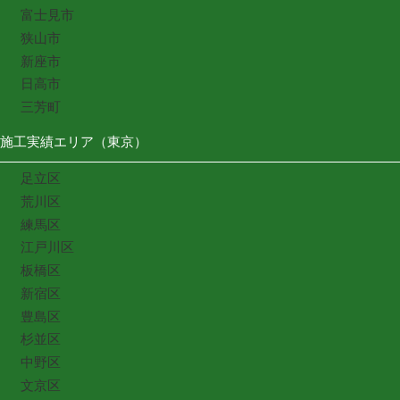
富士見市
狭山市
新座市
日高市
三芳町
施工実績エリア（東京）
足立区
荒川区
練馬区
江戸川区
板橋区
新宿区
豊島区
杉並区
中野区
文京区