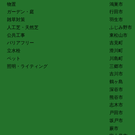
物置
鴻巣市
ガーデン・庭
行田市
雑草対策
羽生市
人工芝・天然芝
ふじみ野市
公共工事
東松山市
バリアフリー
吉見町
立水栓
滑川町
ペット
川島町
照明・ライティング
三郷市
吉川市
鶴ヶ島
深谷市
熊谷市
志木市
戸田市
坂戸市
蕨市