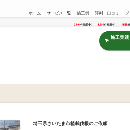
ホーム
サービス一覧
施工例
評判・口コミ
ブ
2,904
件掲載中!!
1,394
件掲載中!!
毎日
投
施工実績
埼玉県さいたま市植栽伐根のご依頼