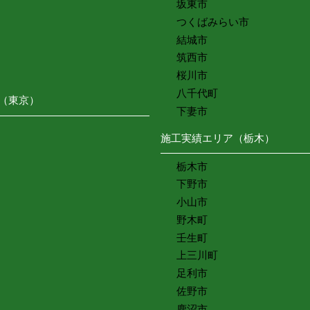
坂東市
つくばみらい市
結城市
筑西市
桜川市
八千代町
（東京）
下妻市
施工実績エリア（栃木）
栃木市
下野市
小山市
野木町
壬生町
上三川町
足利市
佐野市
鹿沼市