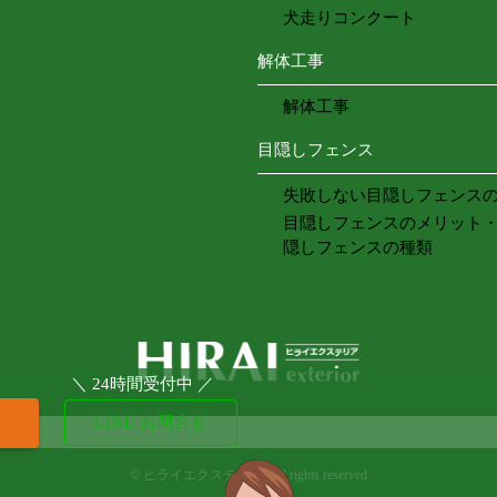
犬走りコンクート
解体工事
解体工事
目隠しフェンス
失敗しない目隠しフェンス
目隠しフェンスのメリット
隠しフェンスの種類
＼ 24時間受付中 ／
LINE お問合せ
©
ヒライエクステリア. All rights reserved