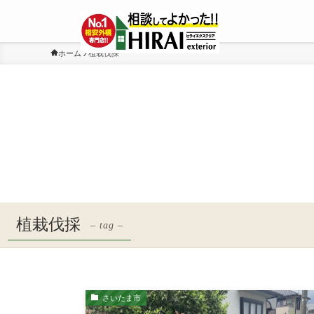
ホーム
植栽伐採
植栽伐採
– tag –
さいたま市