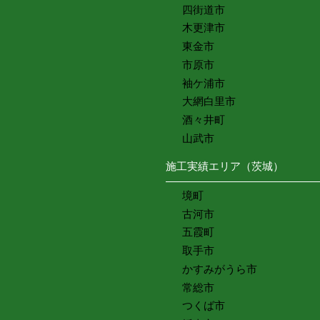
四街道市
木更津市
東金市
市原市
袖ケ浦市
大網白里市
酒々井町
山武市
施工実績エリア（茨城）
境町
古河市
五霞町
取手市
かすみがうら市
常総市
つくば市