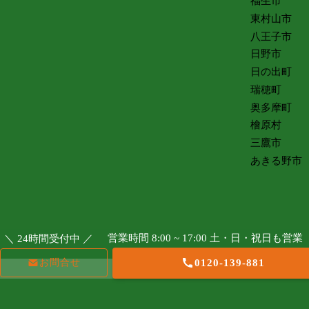
福生市
東村山市
八王子市
日野市
日の出町
瑞穂町
奥多摩町
檜原村
三鷹市
あきる野市
営業時間 8:00 ~ 17:00 土・日・祝日も営業
＼ 24時間受付中 ／
お問合せ
0120-139-881