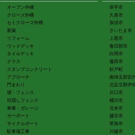
オープン外構
幸手市
クローズ外構
久喜市
セミクローズ外構
加須市
新築
さいたま市
リフォーム
上尾市
ウッドデッキ
春日部市
タイルデッキ
白岡市
テラス
蓮田市
スタンプコンクリート
杉戸町
アプローチ
南埼玉郡宮
門まわり
北足立郡伊
塀・フェンス
川口市
目隠しフェンス
桶川市
車庫・ガレージ
北本市
カーポート
越谷市
サイクルポート
草加市
駐車場工事
川越市