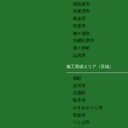
四街道市
木更津市
東金市
市原市
袖ケ浦市
大網白里市
酒々井町
山武市
施工実績エリア（茨城）
境町
古河市
五霞町
取手市
かすみがうら市
常総市
つくば市