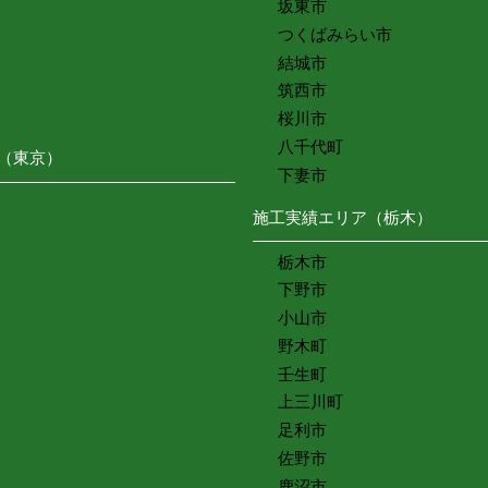
坂東市
つくばみらい市
結城市
筑西市
桜川市
八千代町
（東京）
下妻市
施工実績エリア（栃木）
栃木市
下野市
小山市
野木町
壬生町
上三川町
足利市
佐野市
鹿沼市