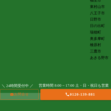
福生市
東村山市
八王子市
日野市
日の出町
瑞穂町
奥多摩町
檜原村
三鷹市
あきる野市
営業時間 8:00 ~ 17:00 土・日・祝日も営業
＼ 24時間受付中 ／
お問合せ
0120-139-881