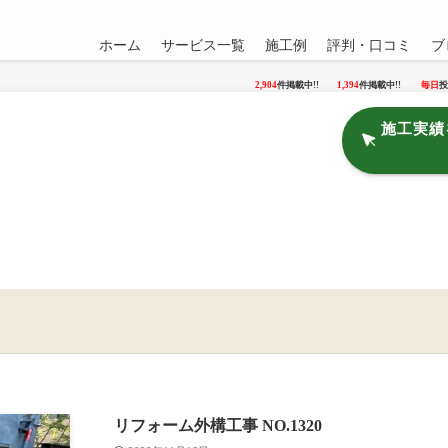
ホーム
サービス一覧
施工例
評判・口コミ
ブ
2,904
件掲載中!!
1,394
件掲載中!!
毎日
投
施工実績
リフォーム外構工事 NO.1320