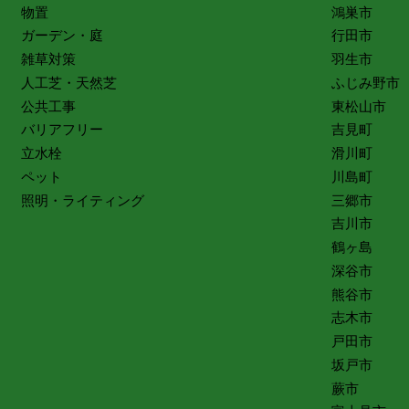
物置
鴻巣市
ガーデン・庭
行田市
雑草対策
羽生市
人工芝・天然芝
ふじみ野市
公共工事
東松山市
バリアフリー
吉見町
立水栓
滑川町
ペット
川島町
照明・ライティング
三郷市
吉川市
鶴ヶ島
深谷市
熊谷市
志木市
戸田市
坂戸市
蕨市