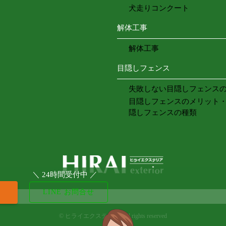
犬走りコンクート
解体工事
解体工事
目隠しフェンス
失敗しない目隠しフェンス
目隠しフェンスのメリット
隠しフェンスの種類
＼ 24時間受付中 ／
LINE お問合せ
©
ヒライエクステリア. All rights reserved