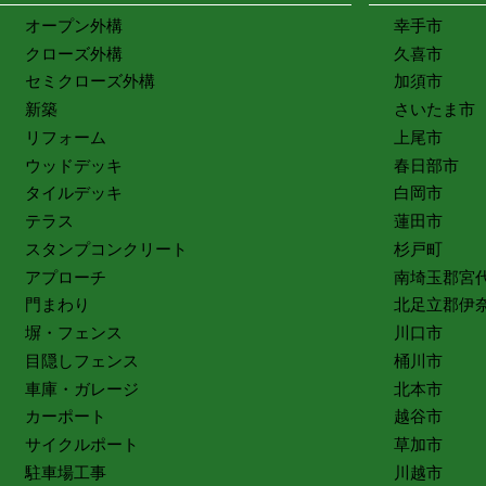
オープン外構
幸手市
クローズ外構
久喜市
セミクローズ外構
加須市
新築
さいたま市
リフォーム
上尾市
ウッドデッキ
春日部市
タイルデッキ
白岡市
テラス
蓮田市
スタンプコンクリート
杉戸町
アプローチ
南埼玉郡宮
門まわり
北足立郡伊
塀・フェンス
川口市
目隠しフェンス
桶川市
車庫・ガレージ
北本市
カーポート
越谷市
サイクルポート
草加市
駐車場工事
川越市