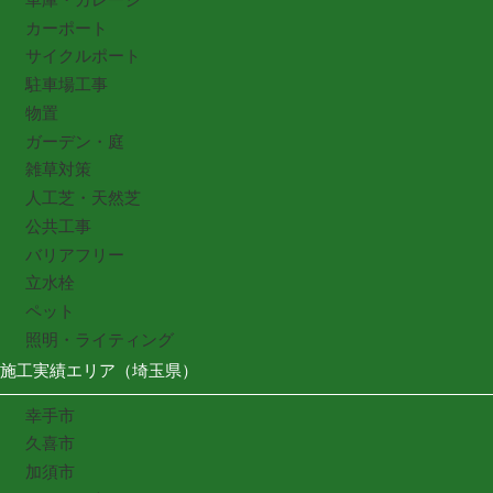
カーポート
サイクルポート
駐車場工事
物置
ガーデン・庭
雑草対策
人工芝・天然芝
公共工事
バリアフリー
立水栓
ペット
照明・ライティング
施工実績エリア（埼玉県）
幸手市
久喜市
加須市