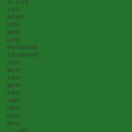
さいたま市
上尾市
春日部市
白岡市
蓮田市
杉戸町
南埼玉郡宮代町
北足立郡伊奈町
川口市
桶川市
北本市
越谷市
草加市
川越市
鴻巣市
行田市
羽生市
ふじみ野市