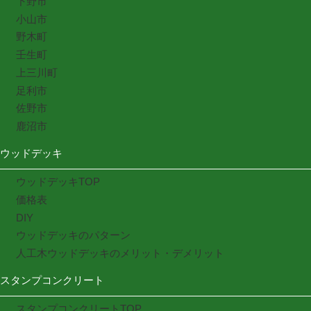
下野市
小山市
野木町
壬生町
上三川町
足利市
佐野市
鹿沼市
ウッドデッキ
ウッドデッキTOP
価格表
DIY
ウッドデッキのパターン
人工木ウッドデッキのメリット・デメリット
スタンプコンクリート
スタンプコンクリートTOP