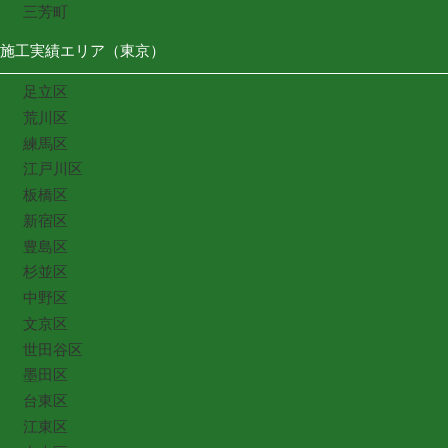
三芳町
施工実績エリア（東京）
足立区
荒川区
練馬区
江戸川区
板橋区
新宿区
豊島区
杉並区
中野区
文京区
世田谷区
墨田区
台東区
江東区