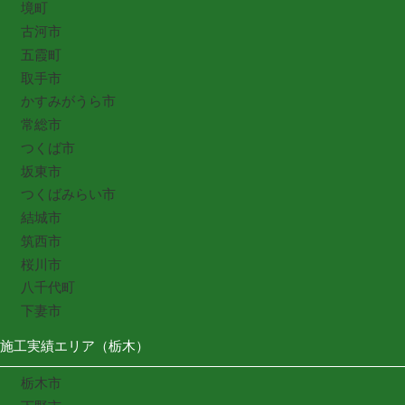
境町
古河市
五霞町
取手市
かすみがうら市
常総市
つくば市
坂東市
つくばみらい市
結城市
筑西市
桜川市
八千代町
下妻市
施工実績エリア（栃木）
栃木市