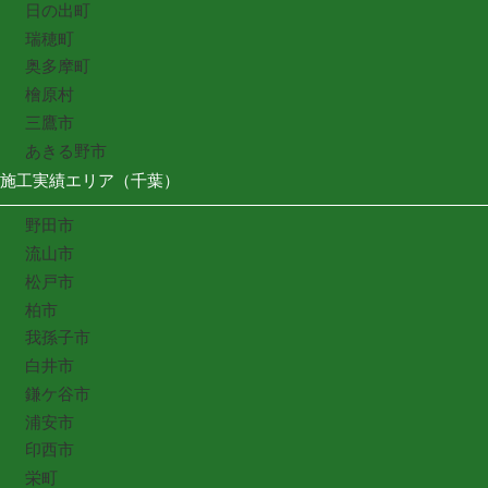
日の出町
瑞穂町
奥多摩町
檜原村
三鷹市
あきる野市
施工実績エリア（千葉）
野田市
流山市
松戸市
柏市
我孫子市
白井市
鎌ケ谷市
浦安市
印西市
栄町