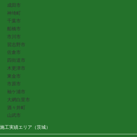
成田市
神埼町
千葉市
船橋市
市川市
習志野市
佐倉市
四街道市
木更津市
東金市
市原市
袖ケ浦市
大網白里市
酒々井町
山武市
施工実績エリア（茨城）