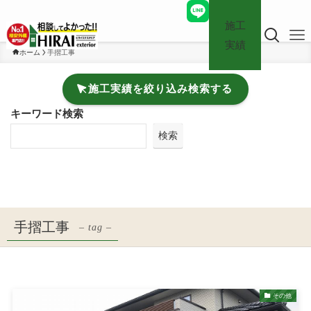
施工
実績
ホーム
手摺工事
施工実績を絞り込み検索する
キーワード検索
検索
手摺工事
– tag –
その他