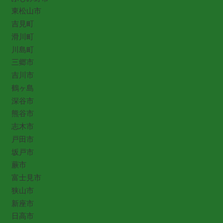
東松山市
吉見町
滑川町
川島町
三郷市
吉川市
鶴ヶ島
深谷市
熊谷市
志木市
戸田市
坂戸市
蕨市
富士見市
狭山市
新座市
日高市