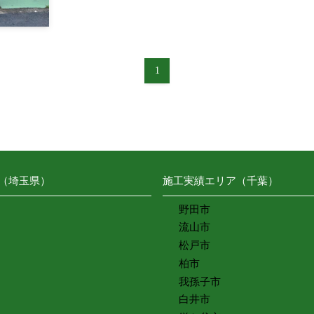
1
（埼玉県）
施工実績エリア（千葉）
野田市
流山市
松戸市
柏市
我孫子市
白井市