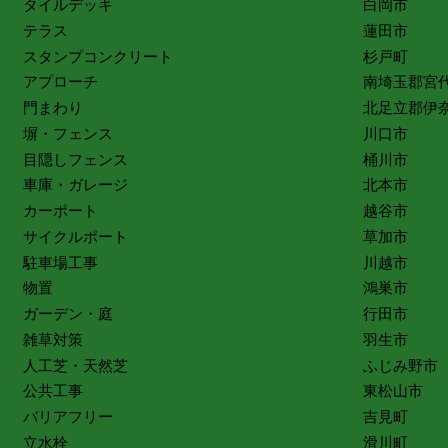
タイルデッキ
白岡市
テラス
蓮田市
スタンプコンクリート
杉戸町
アプローチ
南埼玉郡宮
門まわり
北足立郡伊
塀・フェンス
川口市
目隠しフェンス
桶川市
車庫・ガレージ
北本市
カーポート
越谷市
サイクルポート
草加市
駐車場工事
川越市
物置
鴻巣市
ガーデン・庭
行田市
雑草対策
羽生市
人工芝・天然芝
ふじみ野市
公共工事
東松山市
バリアフリー
吉見町
立水栓
滑川町