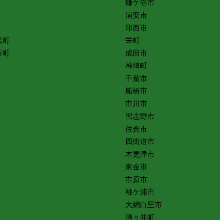
鎌ケ谷市
浦安市
印西市
代町
栄町
奈町
成田市
神埼町
千葉市
船橋市
市川市
習志野市
佐倉市
四街道市
木更津市
東金市
市原市
袖ケ浦市
大網白里市
酒々井町