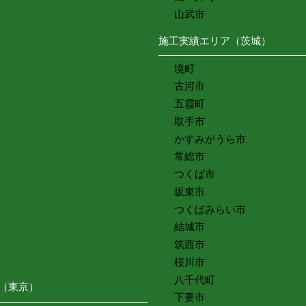
山武市
施工実績エリア（茨城）
境町
古河市
五霞町
取手市
かすみがうら市
常総市
つくば市
坂東市
つくばみらい市
結城市
筑西市
桜川市
八千代町
（東京）
下妻市