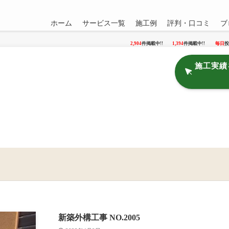
ホーム
サービス一覧
施工例
評判・口コミ
ブ
2,904
件掲載中!!
1,394
件掲載中!!
毎日
投
施工実績
新築外構工事 NO.2005