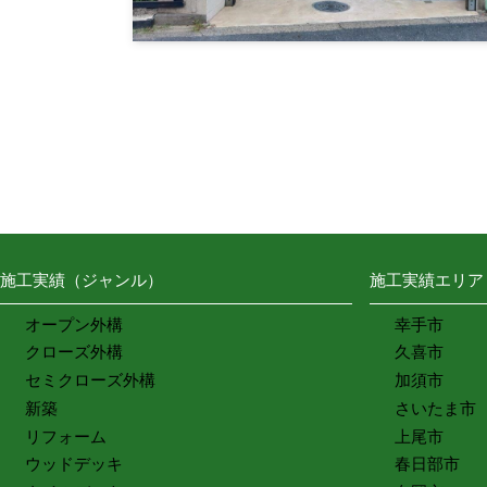
施工実績（ジャンル）
施工実績エリア
オープン外構
幸手市
クローズ外構
久喜市
セミクローズ外構
加須市
新築
さいたま市
リフォーム
上尾市
ウッドデッキ
春日部市