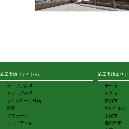
施工実績（ジャンル）
施工実績エリア
オープン外構
幸手市
クローズ外構
久喜市
セミクローズ外構
加須市
新築
さいたま市
リフォーム
上尾市
ウッドデッキ
春日部市