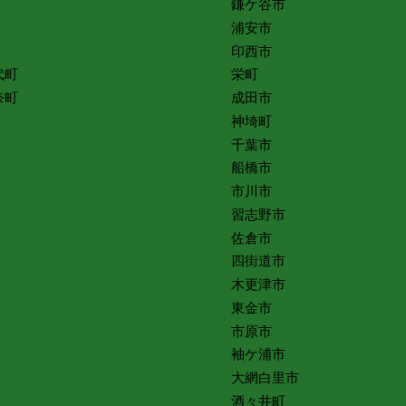
鎌ケ谷市
浦安市
印西市
代町
栄町
奈町
成田市
神埼町
千葉市
船橋市
市川市
習志野市
佐倉市
四街道市
木更津市
東金市
市原市
袖ケ浦市
大網白里市
酒々井町