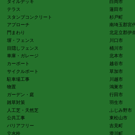
タイルデッキ
白岡市
テラス
蓮田市
スタンプコンクリート
杉戸町
アプローチ
南埼玉郡宮
門まわり
北足立郡伊
塀・フェンス
川口市
目隠しフェンス
桶川市
車庫・ガレージ
北本市
カーポート
越谷市
サイクルポート
草加市
駐車場工事
川越市
物置
鴻巣市
ガーデン・庭
行田市
雑草対策
羽生市
人工芝・天然芝
ふじみ野市
公共工事
東松山市
バリアフリー
吉見町
立水栓
滑川町