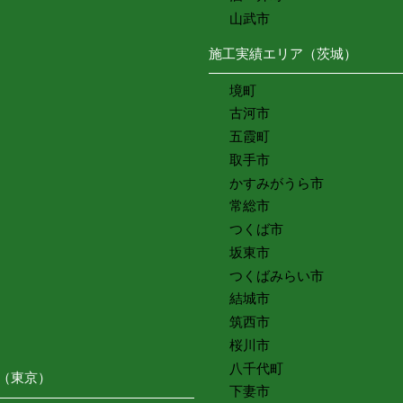
山武市
施工実績エリア（茨城）
境町
古河市
五霞町
取手市
かすみがうら市
常総市
つくば市
坂東市
つくばみらい市
結城市
筑西市
桜川市
八千代町
（東京）
下妻市