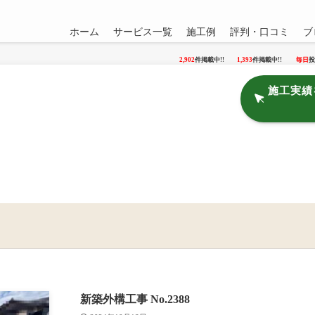
ホーム
サービス一覧
施工例
評判・口コミ
ブ
2,902
件掲載中!!
1,393
件掲載中!!
毎日
投
施工実績
新築外構工事 No.2388