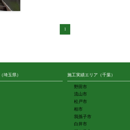
1
（埼玉県）
施工実績エリア（千葉）
野田市
流山市
松戸市
柏市
我孫子市
白井市