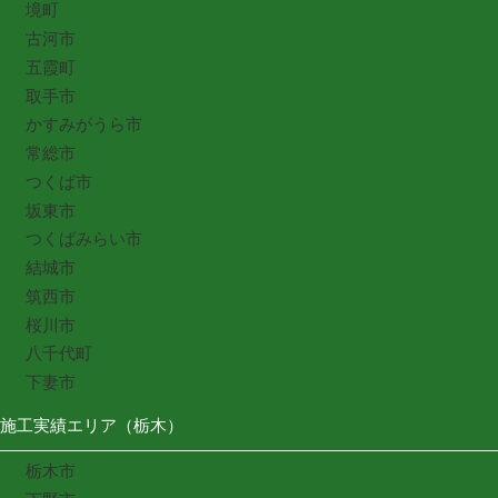
境町
古河市
五霞町
取手市
かすみがうら市
常総市
つくば市
坂東市
つくばみらい市
結城市
筑西市
桜川市
八千代町
下妻市
施工実績エリア（栃木）
栃木市