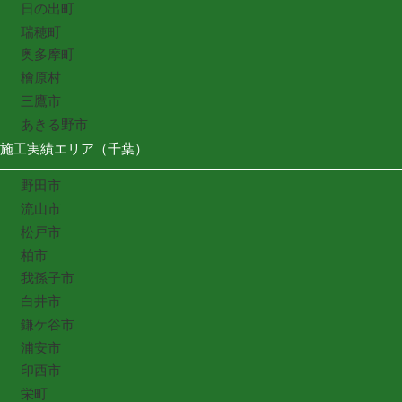
日の出町
瑞穂町
奥多摩町
檜原村
三鷹市
あきる野市
施工実績エリア（千葉）
野田市
流山市
松戸市
柏市
我孫子市
白井市
鎌ケ谷市
浦安市
印西市
栄町