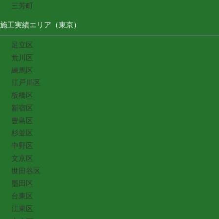
三芳町
施工実績エリア（東京）
足立区
荒川区
練馬区
江戸川区
板橋区
新宿区
豊島区
杉並区
中野区
文京区
世田谷区
墨田区
台東区
江東区