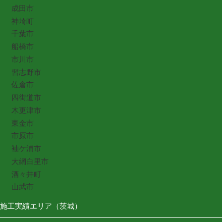
成田市
神埼町
千葉市
船橋市
市川市
習志野市
佐倉市
四街道市
木更津市
東金市
市原市
袖ケ浦市
大網白里市
酒々井町
山武市
施工実績エリア（茨城）