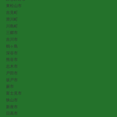
東松山市
吉見町
滑川町
川島町
三郷市
吉川市
鶴ヶ島
深谷市
熊谷市
志木市
戸田市
坂戸市
蕨市
富士見市
狭山市
新座市
日高市