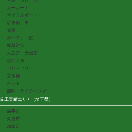
カーポート
サイクルポート
駐車場工事
物置
ガーデン・庭
雑草対策
人工芝・天然芝
公共工事
バリアフリー
立水栓
ペット
照明・ライティング
施工実績エリア（埼玉県）
幸手市
久喜市
加須市