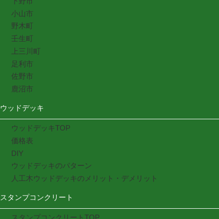
下野市
小山市
野木町
壬生町
上三川町
足利市
佐野市
鹿沼市
ウッドデッキ
ウッドデッキTOP
価格表
DIY
ウッドデッキのパターン
人工木ウッドデッキのメリット・デメリット
スタンプコンクリート
スタンプコンクリートTOP