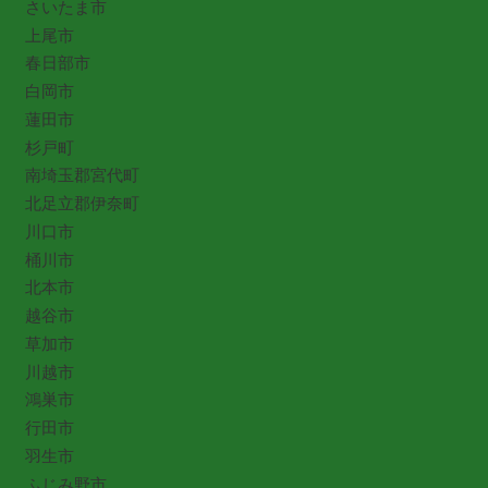
さいたま市
上尾市
春日部市
白岡市
蓮田市
杉戸町
南埼玉郡宮代町
北足立郡伊奈町
川口市
桶川市
北本市
越谷市
草加市
川越市
鴻巣市
行田市
羽生市
ふじみ野市