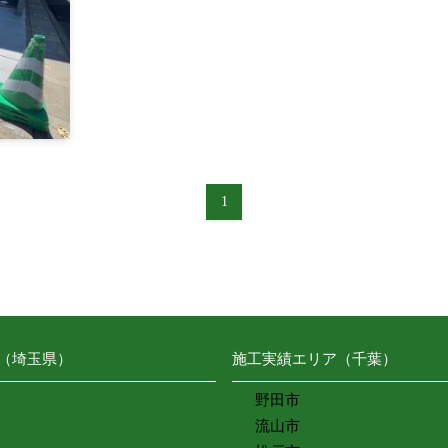
1
（埼玉県）
施工実績エリア（千葉）
野田市
流山市