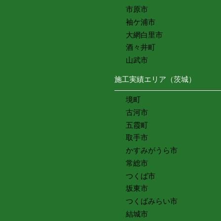
市原市
袖ケ浦市
大網白里市
酒々井町
山武市
施工実績エリア（茨城）
境町
古河市
五霞町
取手市
かすみがうら市
常総市
つくば市
坂東市
つくばみらい市
結城市