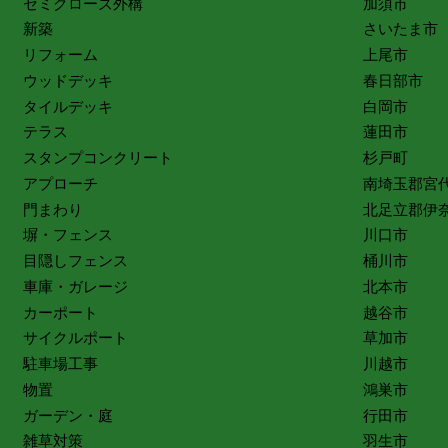
セミクローズ外構
加須市
新築
さいたま市
リフォーム
上尾市
ウッドデッキ
春日部市
タイルデッキ
白岡市
テラス
蓮田市
スタンプコンクリート
杉戸町
アプローチ
南埼玉郡宮
門まわり
北足立郡伊
塀・フェンス
川口市
目隠しフェンス
桶川市
車庫・ガレージ
北本市
カーポート
越谷市
サイクルポート
草加市
駐車場工事
川越市
物置
鴻巣市
ガーデン・庭
行田市
雑草対策
羽生市