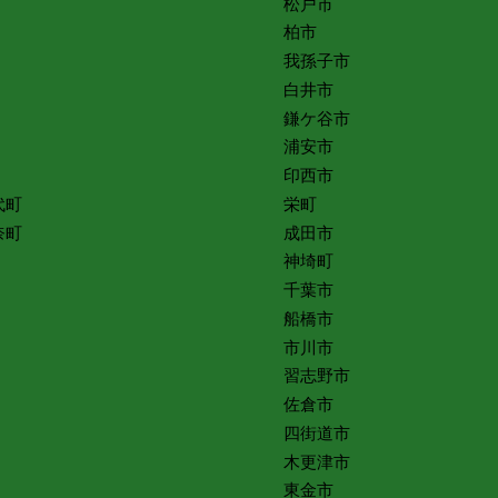
松戸市
柏市
我孫子市
白井市
鎌ケ谷市
浦安市
印西市
代町
栄町
奈町
成田市
神埼町
千葉市
船橋市
市川市
習志野市
佐倉市
四街道市
木更津市
東金市