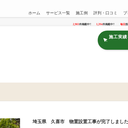
ホーム
サービス一覧
施工例
評判・口コミ
ブ
2,903
件掲載中!!
1,394
件掲載中!!
毎日
投
施工実績
埼玉県 久喜市 物置設置工事が完了しまし