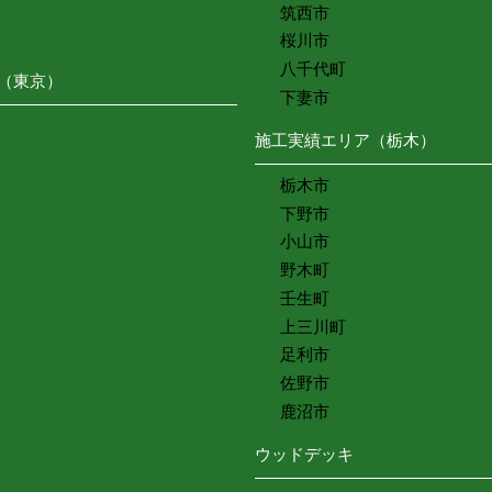
筑西市
桜川市
八千代町
（東京）
下妻市
施工実績エリア（栃木）
栃木市
下野市
小山市
野木町
壬生町
上三川町
足利市
佐野市
鹿沼市
ウッドデッキ