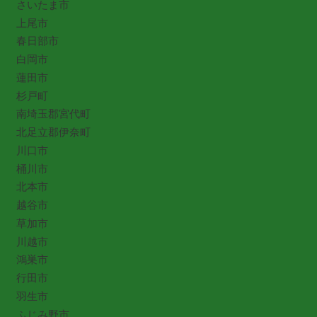
さいたま市
上尾市
春日部市
白岡市
蓮田市
杉戸町
南埼玉郡宮代町
北足立郡伊奈町
川口市
桶川市
北本市
越谷市
草加市
川越市
鴻巣市
行田市
羽生市
ふじみ野市