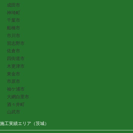
成田市
神埼町
千葉市
船橋市
市川市
習志野市
佐倉市
四街道市
木更津市
東金市
市原市
袖ケ浦市
大網白里市
酒々井町
山武市
施工実績エリア（茨城）