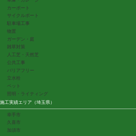
カーポート
サイクルポート
駐車場工事
物置
ガーデン・庭
雑草対策
人工芝・天然芝
公共工事
バリアフリー
立水栓
ペット
照明・ライティング
施工実績エリア（埼玉県）
幸手市
久喜市
加須市