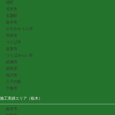
境町
古河市
五霞町
取手市
かすみがうら市
常総市
つくば市
坂東市
つくばみらい市
結城市
筑西市
桜川市
八千代町
下妻市
施工実績エリア（栃木）
栃木市