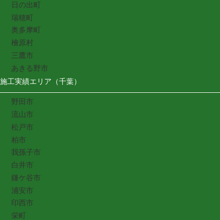
日の出町
瑞穂町
奥多摩町
檜原村
三鷹市
あきる野市
施工実績エリア（千葉）
野田市
流山市
松戸市
柏市
我孫子市
白井市
鎌ケ谷市
浦安市
印西市
栄町