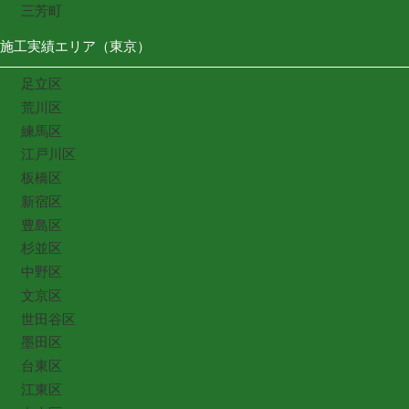
三芳町
施工実績エリア（東京）
足立区
荒川区
練馬区
江戸川区
板橋区
新宿区
豊島区
杉並区
中野区
文京区
世田谷区
墨田区
台東区
江東区