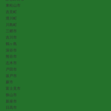
東松山市
吉見町
滑川町
川島町
三郷市
吉川市
鶴ヶ島
深谷市
熊谷市
志木市
戸田市
坂戸市
蕨市
富士見市
狭山市
新座市
日高市