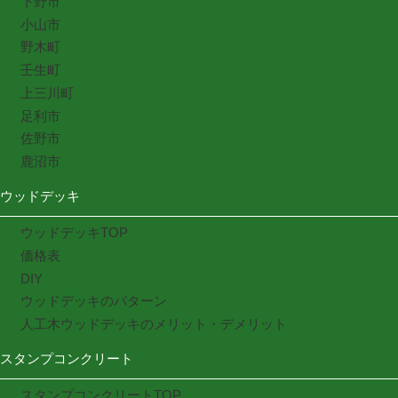
下野市
小山市
野木町
壬生町
上三川町
足利市
佐野市
鹿沼市
ウッドデッキ
ウッドデッキTOP
価格表
DIY
ウッドデッキのパターン
人工木ウッドデッキのメリット・デメリット
スタンプコンクリート
スタンプコンクリートTOP