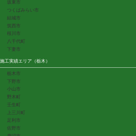
坂東市
つくばみらい市
結城市
筑西市
桜川市
八千代町
下妻市
施工実績エリア（栃木）
栃木市
下野市
小山市
野木町
壬生町
上三川町
足利市
佐野市
鹿沼市