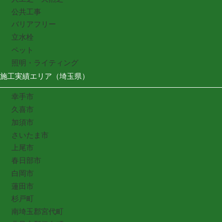
公共工事
バリアフリー
立水栓
ペット
照明・ライティング
施工実績エリア（埼玉県）
幸手市
久喜市
加須市
さいたま市
上尾市
春日部市
白岡市
蓮田市
杉戸町
南埼玉郡宮代町