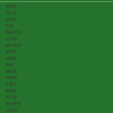
野田市
流山市
松戸市
柏市
我孫子市
白井市
鎌ケ谷市
浦安市
印西市
栄町
成田市
神埼町
千葉市
船橋市
市川市
習志野市
佐倉市