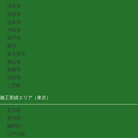
深谷市
熊谷市
志木市
戸田市
坂戸市
蕨市
富士見市
狭山市
新座市
日高市
三芳町
施工実績エリア（東京）
足立区
荒川区
練馬区
江戸川区