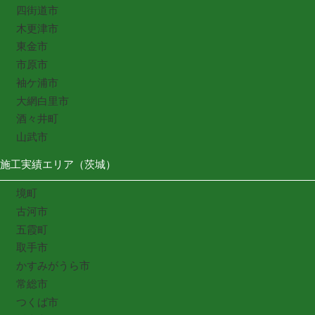
四街道市
木更津市
東金市
市原市
袖ケ浦市
大網白里市
酒々井町
山武市
施工実績エリア（茨城）
境町
古河市
五霞町
取手市
かすみがうら市
常総市
つくば市