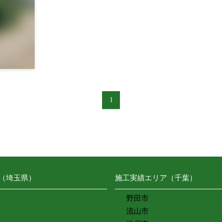
1
（埼玉県）
施工実績エリア（千葉）
野田市
流山市