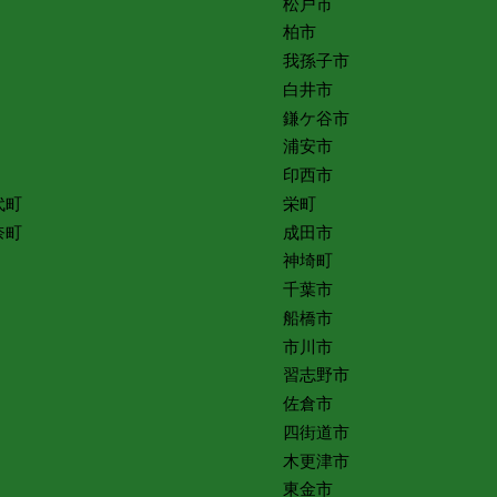
松戸市
柏市
我孫子市
白井市
鎌ケ谷市
浦安市
印西市
代町
栄町
奈町
成田市
神埼町
千葉市
船橋市
市川市
習志野市
佐倉市
四街道市
木更津市
東金市