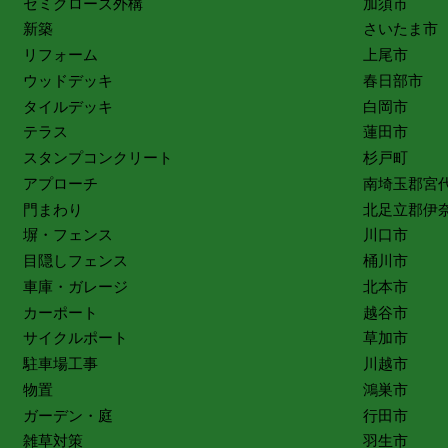
セミクローズ外構
加須市
新築
さいたま市
リフォーム
上尾市
ウッドデッキ
春日部市
タイルデッキ
白岡市
テラス
蓮田市
スタンプコンクリート
杉戸町
アプローチ
南埼玉郡宮
門まわり
北足立郡伊
塀・フェンス
川口市
目隠しフェンス
桶川市
車庫・ガレージ
北本市
カーポート
越谷市
サイクルポート
草加市
駐車場工事
川越市
物置
鴻巣市
ガーデン・庭
行田市
雑草対策
羽生市