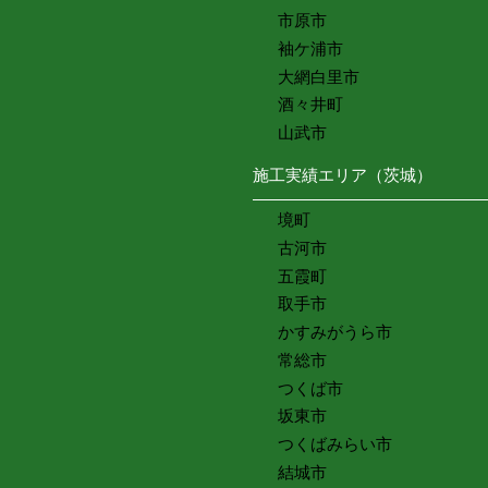
市原市
袖ケ浦市
大網白里市
酒々井町
山武市
施工実績エリア（茨城）
境町
古河市
五霞町
取手市
かすみがうら市
常総市
つくば市
坂東市
つくばみらい市
結城市