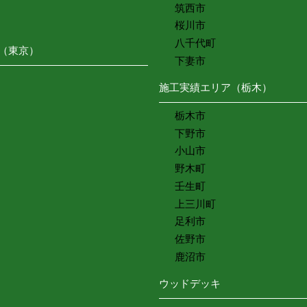
筑西市
桜川市
八千代町
（東京）
下妻市
施工実績エリア（栃木）
栃木市
下野市
小山市
野木町
壬生町
上三川町
足利市
佐野市
鹿沼市
ウッドデッキ