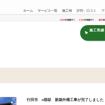
ホーム
サービス一覧
施工例
評判・口コミ
ブ
2,904
件掲載中!!
1,394
件掲載中!!
毎日
投
施工実績
行田市 o様邸 新築外構工事が完了しました