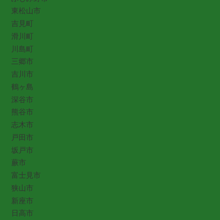
東松山市
吉見町
滑川町
川島町
三郷市
吉川市
鶴ヶ島
深谷市
熊谷市
志木市
戸田市
坂戸市
蕨市
富士見市
狭山市
新座市
日高市