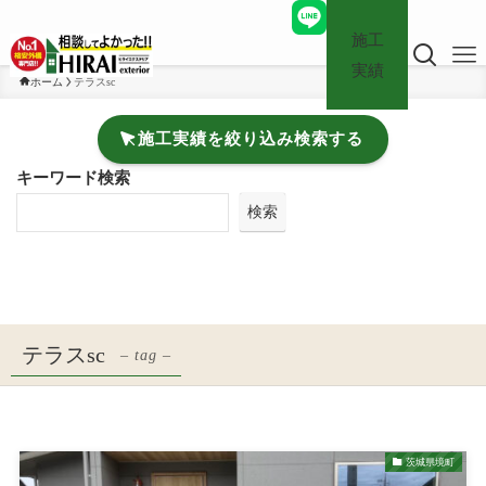
施工
実績
ホーム
テラスsc
施工実績を絞り込み検索する
キーワード検索
検索
テラスsc
– tag –
茨城県境町