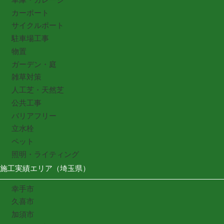
カーポート
サイクルポート
駐車場工事
物置
ガーデン・庭
雑草対策
人工芝・天然芝
公共工事
バリアフリー
立水栓
ペット
照明・ライティング
施工実績エリア（埼玉県）
幸手市
久喜市
加須市