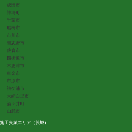
成田市
神埼町
千葉市
船橋市
市川市
習志野市
佐倉市
四街道市
木更津市
東金市
市原市
袖ケ浦市
大網白里市
酒々井町
山武市
施工実績エリア（茨城）