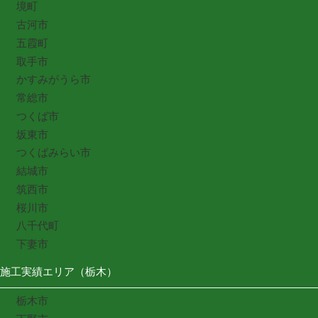
境町
古河市
五霞町
取手市
かすみがうら市
常総市
つくば市
坂東市
つくばみらい市
結城市
筑西市
桜川市
八千代町
下妻市
施工実績エリア（栃木）
栃木市