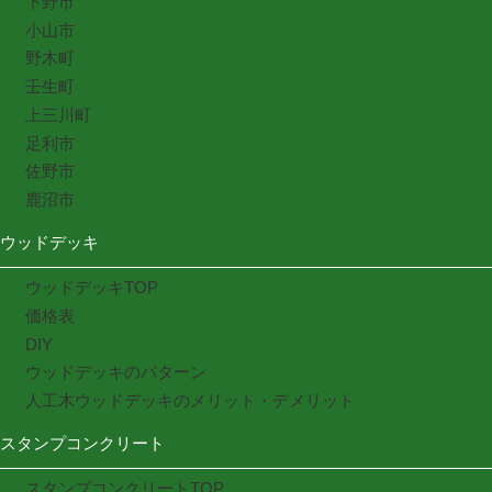
下野市
小山市
野木町
壬生町
上三川町
足利市
佐野市
鹿沼市
ウッドデッキ
ウッドデッキTOP
価格表
DIY
ウッドデッキのパターン
人工木ウッドデッキのメリット・デメリット
スタンプコンクリート
スタンプコンクリートTOP