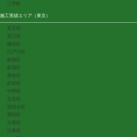
三芳町
施工実績エリア（東京）
足立区
荒川区
練馬区
江戸川区
板橋区
新宿区
豊島区
杉並区
中野区
文京区
世田谷区
墨田区
台東区
江東区