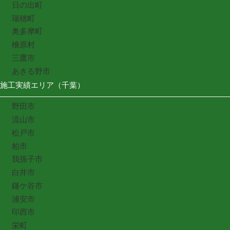
日の出町
瑞穂町
奥多摩町
檜原村
三鷹市
あきる野市
施工実績エリア（千葉）
野田市
流山市
松戸市
柏市
我孫子市
白井市
鎌ケ谷市
浦安市
印西市
栄町