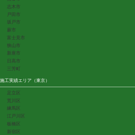
志木市
戸田市
坂戸市
蕨市
富士見市
狭山市
新座市
日高市
三芳町
施工実績エリア（東京）
足立区
荒川区
練馬区
江戸川区
板橋区
新宿区