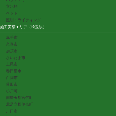
立水栓
ペット
照明・ライティング
施工実績エリア（埼玉県）
幸手市
久喜市
加須市
さいたま市
上尾市
春日部市
白岡市
蓮田市
杉戸町
南埼玉郡宮代町
北足立郡伊奈町
川口市