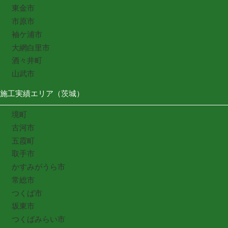
東金市
市原市
袖ケ浦市
大網白里市
酒々井町
山武市
施工実績エリア（茨城）
境町
古河市
五霞町
取手市
かすみがうら市
常総市
つくば市
坂東市
つくばみらい市