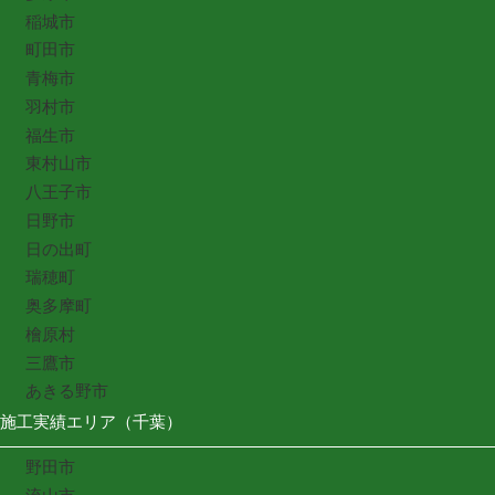
稲城市
町田市
青梅市
羽村市
福生市
東村山市
八王子市
日野市
日の出町
瑞穂町
奥多摩町
檜原村
三鷹市
あきる野市
施工実績エリア（千葉）
野田市