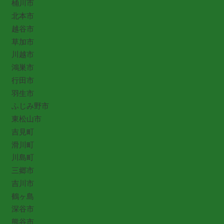
桶川市
北本市
越谷市
草加市
川越市
鴻巣市
行田市
羽生市
ふじみ野市
東松山市
吉見町
滑川町
川島町
三郷市
吉川市
鶴ヶ島
深谷市
熊谷市