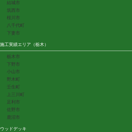
結城市
筑西市
桜川市
八千代町
下妻市
施工実績エリア（栃木）
栃木市
下野市
小山市
野木町
壬生町
上三川町
足利市
佐野市
鹿沼市
ウッドデッキ