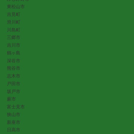
東松山市
吉見町
滑川町
川島町
三郷市
吉川市
鶴ヶ島
深谷市
熊谷市
志木市
戸田市
坂戸市
蕨市
富士見市
狭山市
新座市
日高市