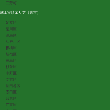
三芳町
施工実績エリア（東京）
足立区
荒川区
練馬区
江戸川区
板橋区
新宿区
豊島区
杉並区
中野区
文京区
世田谷区
墨田区
台東区
江東区