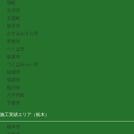
境町
古河市
五霞町
取手市
かすみがうら市
常総市
つくば市
坂東市
つくばみらい市
結城市
筑西市
桜川市
八千代町
下妻市
施工実績エリア（栃木）
栃木市