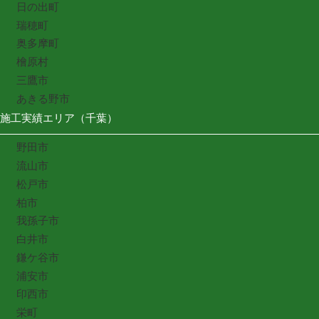
日の出町
瑞穂町
奥多摩町
檜原村
三鷹市
あきる野市
施工実績エリア（千葉）
野田市
流山市
松戸市
柏市
我孫子市
白井市
鎌ケ谷市
浦安市
印西市
栄町