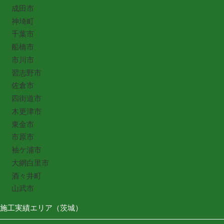
成田市
神埼町
千葉市
船橋市
市川市
習志野市
佐倉市
四街道市
木更津市
東金市
市原市
袖ケ浦市
大網白里市
酒々井町
山武市
施工実績エリア（茨城）