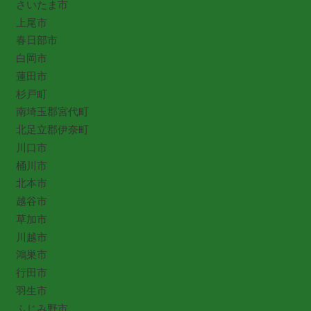
さいたま市
上尾市
春日部市
白岡市
蓮田市
杉戸町
南埼玉郡宮代町
北足立郡伊奈町
川口市
桶川市
北本市
越谷市
草加市
川越市
鴻巣市
行田市
羽生市
ふじみ野市