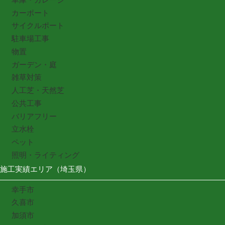
カーポート
サイクルポート
駐車場工事
物置
ガーデン・庭
雑草対策
人工芝・天然芝
公共工事
バリアフリー
立水栓
ペット
照明・ライティング
施工実績エリア（埼玉県）
幸手市
久喜市
加須市