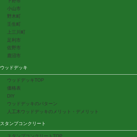
下野市
小山市
野木町
壬生町
上三川町
足利市
佐野市
鹿沼市
ウッドデッキ
ウッドデッキTOP
価格表
DIY
ウッドデッキのパターン
人工木ウッドデッキのメリット・デメリット
スタンプコンクリート
スタンプコンクリートTOP