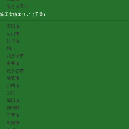
あきる野市
施工実績エリア（千葉）
野田市
流山市
松戸市
柏市
我孫子市
白井市
鎌ケ谷市
浦安市
印西市
栄町
成田市
神埼町
千葉市
船橋市