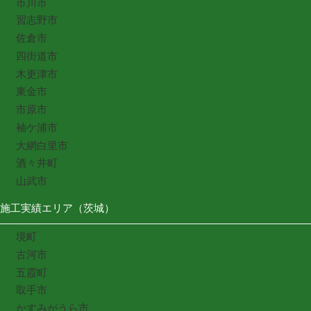
市川市
習志野市
佐倉市
四街道市
木更津市
東金市
市原市
袖ケ浦市
大網白里市
酒々井町
山武市
施工実績エリア（茨城）
境町
古河市
五霞町
取手市
かすみがうら市