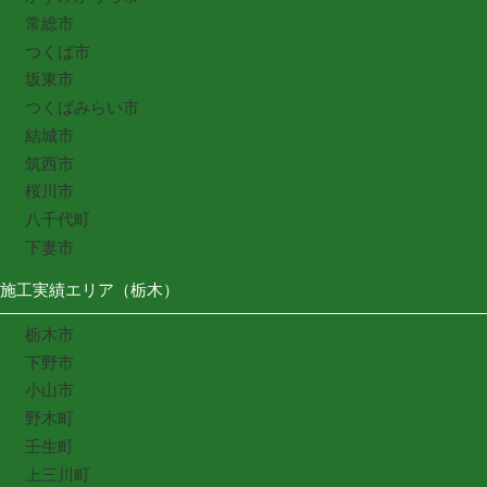
常総市
つくば市
坂東市
つくばみらい市
結城市
筑西市
桜川市
八千代町
下妻市
施工実績エリア（栃木）
栃木市
下野市
小山市
野木町
壬生町
上三川町