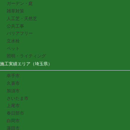
ガーデン・庭
雑草対策
人工芝・天然芝
公共工事
バリアフリー
立水栓
ペット
照明・ライティング
施工実績エリア（埼玉県）
幸手市
久喜市
加須市
さいたま市
上尾市
春日部市
白岡市
蓮田市