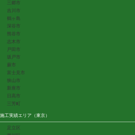
三郷市
吉川市
鶴ヶ島
深谷市
熊谷市
志木市
戸田市
坂戸市
蕨市
富士見市
狭山市
新座市
日高市
三芳町
施工実績エリア（東京）
足立区