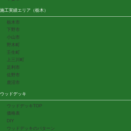
施工実績エリア（栃木）
栃木市
下野市
小山市
野木町
壬生町
上三川町
足利市
佐野市
鹿沼市
ウッドデッキ
ウッドデッキTOP
価格表
DIY
ウッドデッキのパターン