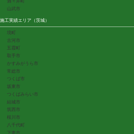
酒々井町
山武市
施工実績エリア（茨城）
境町
古河市
五霞町
取手市
かすみがうら市
常総市
つくば市
坂東市
つくばみらい市
結城市
筑西市
桜川市
八千代町
下妻市