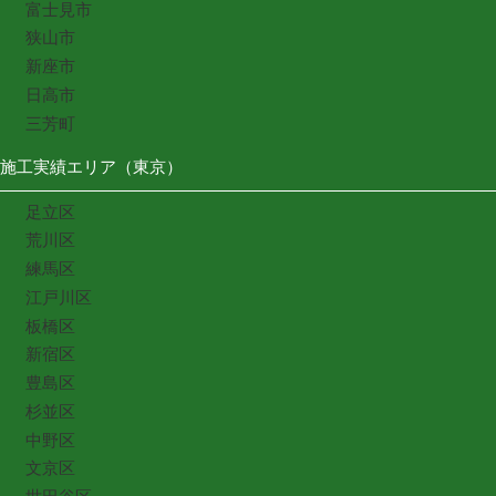
富士見市
狭山市
新座市
日高市
三芳町
施工実績エリア（東京）
足立区
荒川区
練馬区
江戸川区
板橋区
新宿区
豊島区
杉並区
中野区
文京区