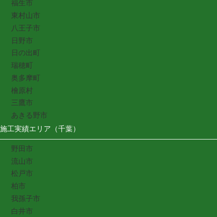
福生市
東村山市
八王子市
日野市
日の出町
瑞穂町
奥多摩町
檜原村
三鷹市
あきる野市
施工実績エリア（千葉）
野田市
流山市
松戸市
柏市
我孫子市
白井市