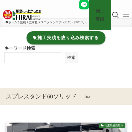
施工
実績
ホーム
投稿
立水栓
ユニソン
スプレスタンド60ソリッド
施工実績を絞り込み検索する
キーワード検索
検索
スプレスタンド60ソリッド
– tax –
埼玉県春日部市