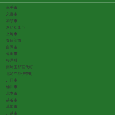
幸手市
久喜市
加須市
さいたま市
上尾市
春日部市
白岡市
蓮田市
杉戸町
南埼玉郡宮代町
北足立郡伊奈町
川口市
桶川市
北本市
越谷市
草加市
川越市