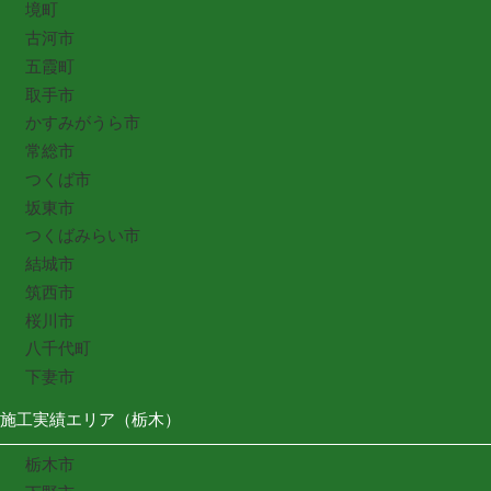
境町
古河市
五霞町
取手市
かすみがうら市
常総市
つくば市
坂東市
つくばみらい市
結城市
筑西市
桜川市
八千代町
下妻市
施工実績エリア（栃木）
栃木市