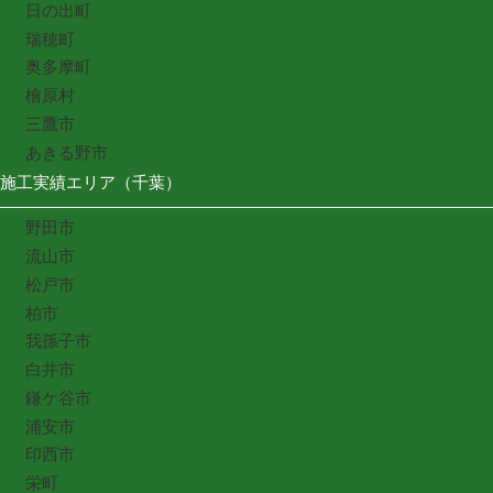
日の出町
瑞穂町
奥多摩町
檜原村
三鷹市
あきる野市
施工実績エリア（千葉）
野田市
流山市
松戸市
柏市
我孫子市
白井市
鎌ケ谷市
浦安市
印西市
栄町