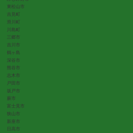
東松山市
吉見町
滑川町
川島町
三郷市
吉川市
鶴ヶ島
深谷市
熊谷市
志木市
戸田市
坂戸市
蕨市
富士見市
狭山市
新座市
日高市