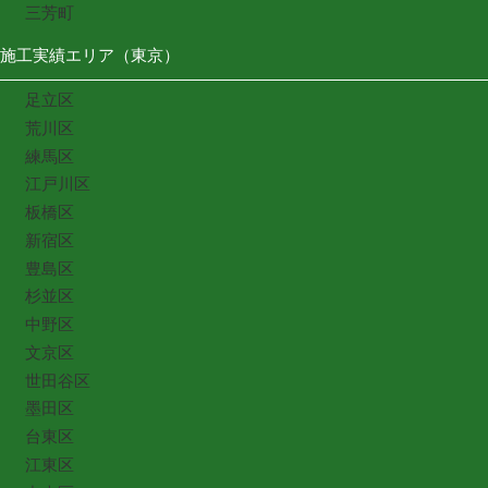
三芳町
施工実績エリア（東京）
足立区
荒川区
練馬区
江戸川区
板橋区
新宿区
豊島区
杉並区
中野区
文京区
世田谷区
墨田区
台東区
江東区