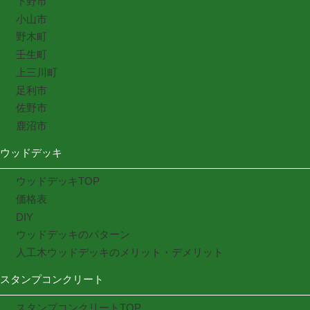
下野市
小山市
野木町
壬生町
上三川町
足利市
佐野市
鹿沼市
ウッドデッキ
ウッドデッキTOP
価格表
DIY
ウッドデッキのパターン
人工木ウッドデッキのメリット・デメリット
スタンプコンクリート
スタンプコンクリートTOP