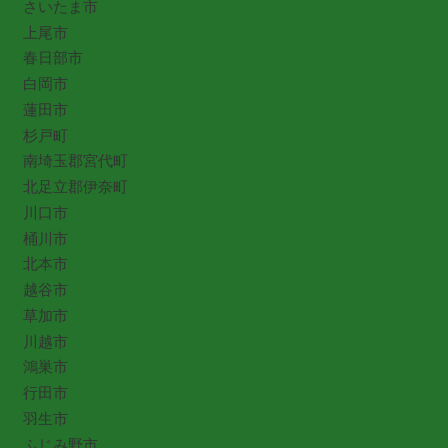
さいたま市
上尾市
春日部市
白岡市
蓮田市
杉戸町
南埼玉郡宮代町
北足立郡伊奈町
川口市
桶川市
北本市
越谷市
草加市
川越市
鴻巣市
行田市
羽生市
ふじみ野市