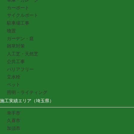
カーポート
サイクルポート
駐車場工事
物置
ガーデン・庭
雑草対策
人工芝・天然芝
公共工事
バリアフリー
立水栓
ペット
照明・ライティング
施工実績エリア（埼玉県）
幸手市
久喜市
加須市