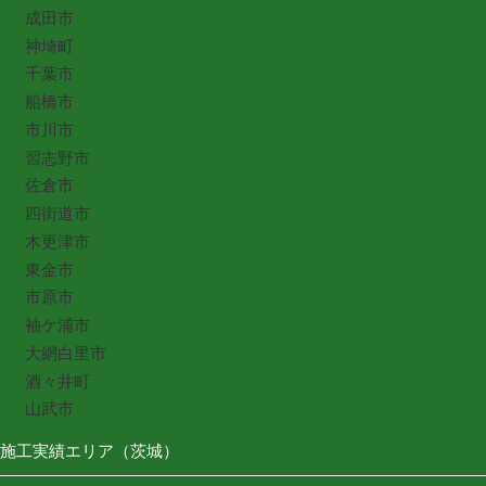
成田市
神埼町
千葉市
船橋市
市川市
習志野市
佐倉市
四街道市
木更津市
東金市
市原市
袖ケ浦市
大網白里市
酒々井町
山武市
施工実績エリア（茨城）