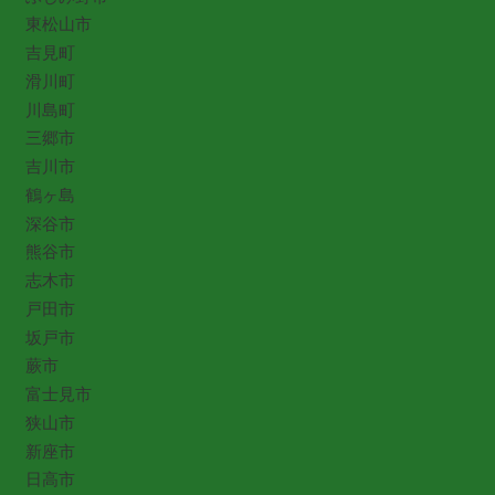
東松山市
吉見町
滑川町
川島町
三郷市
吉川市
鶴ヶ島
深谷市
熊谷市
志木市
戸田市
坂戸市
蕨市
富士見市
狭山市
新座市
日高市