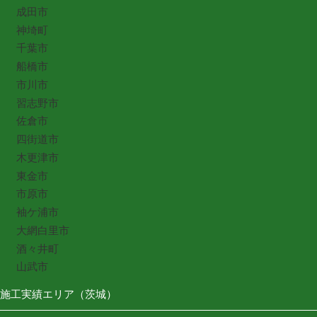
成田市
神埼町
千葉市
船橋市
市川市
習志野市
佐倉市
四街道市
木更津市
東金市
市原市
袖ケ浦市
大網白里市
酒々井町
山武市
施工実績エリア（茨城）