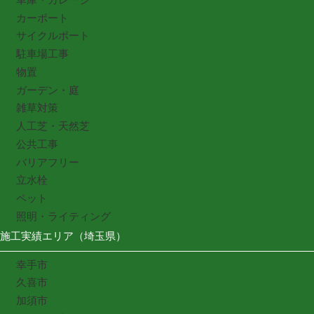
カーポート
サイクルポート
駐車場工事
物置
ガーデン・庭
雑草対策
人工芝・天然芝
公共工事
バリアフリー
立水栓
ペット
照明・ライティング
施工実績エリア（埼玉県）
幸手市
久喜市
加須市