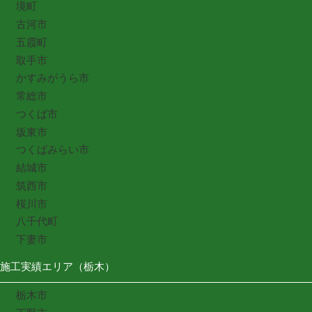
境町
古河市
五霞町
取手市
かすみがうら市
常総市
つくば市
坂東市
つくばみらい市
結城市
筑西市
桜川市
八千代町
下妻市
施工実績エリア（栃木）
栃木市