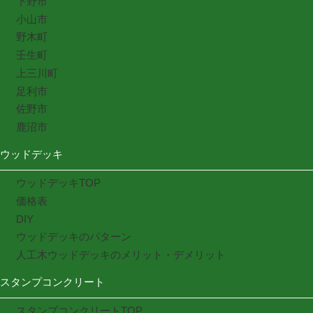
下野市
小山市
野木町
壬生町
上三川町
足利市
佐野市
鹿沼市
ウッドデッキ
ウッドデッキTOP
価格表
DIY
ウッドデッキのパターン
人工木ウッドデッキのメリット・デメリット
スタンプコンクリート
スタンプコンクリートTOP