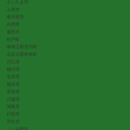
さいたま市
上尾市
春日部市
白岡市
蓮田市
杉戸町
南埼玉郡宮代町
北足立郡伊奈町
川口市
桶川市
北本市
越谷市
草加市
川越市
鴻巣市
行田市
羽生市
ふじみ野市