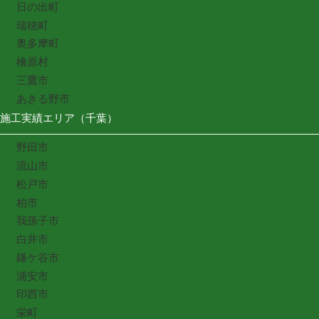
日の出町
瑞穂町
奥多摩町
檜原村
三鷹市
あきる野市
施工実績エリア（千葉）
野田市
流山市
松戸市
柏市
我孫子市
白井市
鎌ケ谷市
浦安市
印西市
栄町