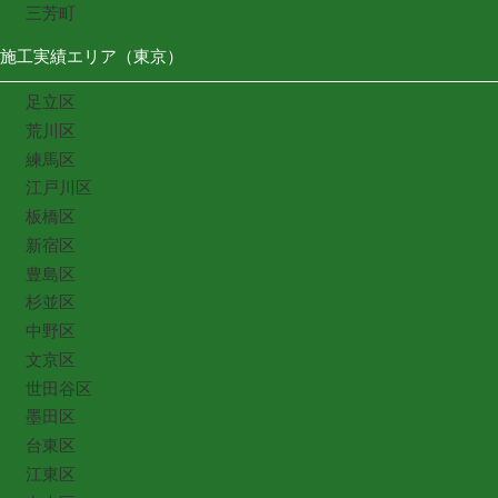
三芳町
施工実績エリア（東京）
足立区
荒川区
練馬区
江戸川区
板橋区
新宿区
豊島区
杉並区
中野区
文京区
世田谷区
墨田区
台東区
江東区