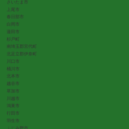
さいたま市
上尾市
春日部市
白岡市
蓮田市
杉戸町
南埼玉郡宮代町
北足立郡伊奈町
川口市
桶川市
北本市
越谷市
草加市
川越市
鴻巣市
行田市
羽生市
ふじみ野市