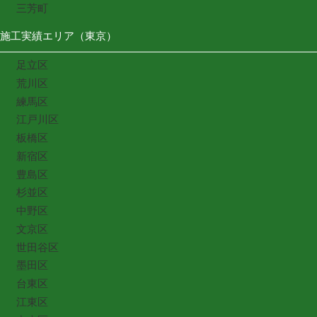
三芳町
施工実績エリア（東京）
足立区
荒川区
練馬区
江戸川区
板橋区
新宿区
豊島区
杉並区
中野区
文京区
世田谷区
墨田区
台東区
江東区