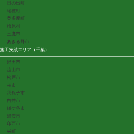
日の出町
瑞穂町
奥多摩町
檜原村
三鷹市
あきる野市
施工実績エリア（千葉）
野田市
流山市
松戸市
柏市
我孫子市
白井市
鎌ケ谷市
浦安市
印西市
栄町