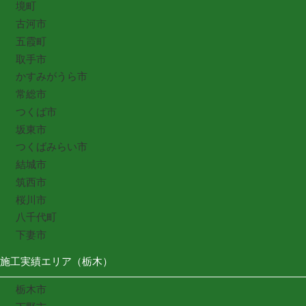
境町
古河市
五霞町
取手市
かすみがうら市
常総市
つくば市
坂東市
つくばみらい市
結城市
筑西市
桜川市
八千代町
下妻市
施工実績エリア（栃木）
栃木市