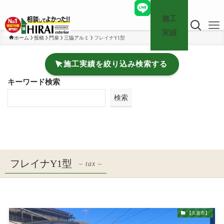
施工
実績
ホーム
投稿
門扉
三協アルミ
フレイナY1型
施工実績を絞り込み検索する
キーワード検索
検索
フレイナY1型
– tax –
【久喜市】