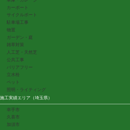
カーポート
サイクルポート
駐車場工事
物置
ガーデン・庭
雑草対策
人工芝・天然芝
公共工事
バリアフリー
立水栓
ペット
照明・ライティング
施工実績エリア（埼玉県）
幸手市
久喜市
加須市