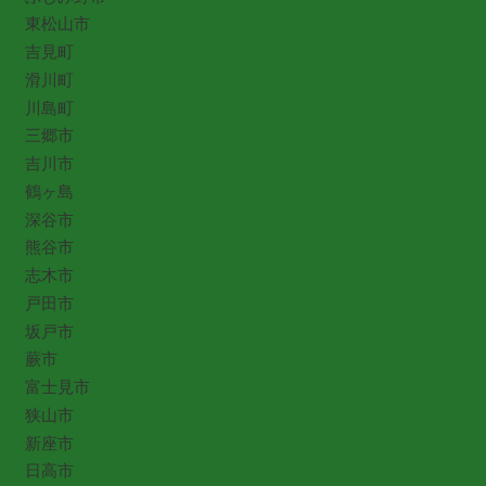
東松山市
吉見町
滑川町
川島町
三郷市
吉川市
鶴ヶ島
深谷市
熊谷市
志木市
戸田市
坂戸市
蕨市
富士見市
狭山市
新座市
日高市