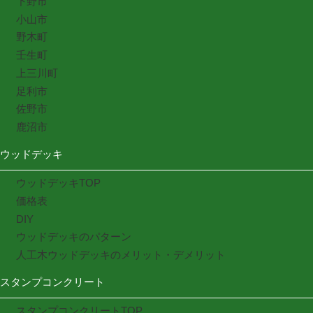
下野市
小山市
野木町
壬生町
上三川町
足利市
佐野市
鹿沼市
ウッドデッキ
ウッドデッキTOP
価格表
DIY
ウッドデッキのパターン
人工木ウッドデッキのメリット・デメリット
スタンプコンクリート
スタンプコンクリートTOP