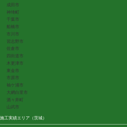
成田市
神埼町
千葉市
船橋市
市川市
習志野市
佐倉市
四街道市
木更津市
東金市
市原市
袖ケ浦市
大網白里市
酒々井町
山武市
施工実績エリア（茨城）