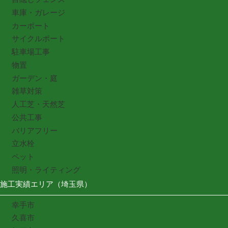
車庫・ガレージ
カーポート
サイクルポート
駐車場工事
物置
ガーデン・庭
雑草対策
人工芝・天然芝
公共工事
バリアフリー
立水栓
ペット
照明・ライティング
施工実績エリア（埼玉県）
幸手市
久喜市