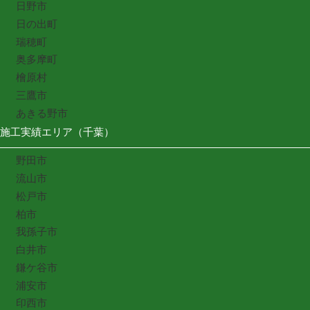
日野市
日の出町
瑞穂町
奥多摩町
檜原村
三鷹市
あきる野市
施工実績エリア（千葉）
野田市
流山市
松戸市
柏市
我孫子市
白井市
鎌ケ谷市
浦安市
印西市