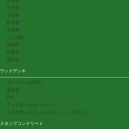
栃木市
下野市
小山市
野木町
壬生町
上三川町
足利市
佐野市
鹿沼市
ウッドデッキ
ウッドデッキTOP
価格表
DIY
ウッドデッキのパターン
人工木ウッドデッキのメリット・デメリット
スタンプコンクリート