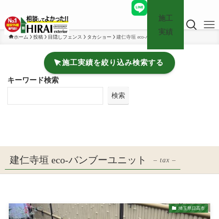
施工
実績
ホーム
投稿
目隠しフェンス
タカショー
建仁寺垣 eco-バンブーユニット
施工実績を絞り込み検索する
キーワード検索
検索
建仁寺垣 eco-バンブーユニット
– tax –
埼玉県日高市