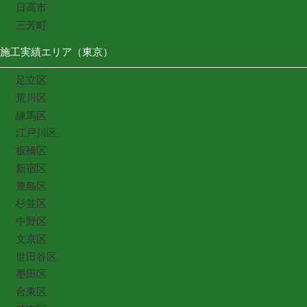
日高市
三芳町
施工実績エリア（東京）
足立区
荒川区
練馬区
江戸川区
板橋区
新宿区
豊島区
杉並区
中野区
文京区
世田谷区
墨田区
台東区