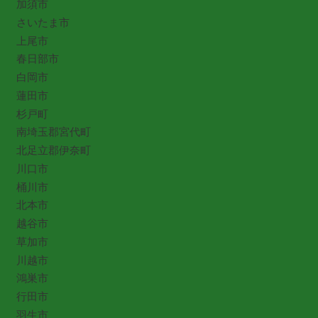
加須市
さいたま市
上尾市
春日部市
白岡市
蓮田市
杉戸町
南埼玉郡宮代町
北足立郡伊奈町
川口市
桶川市
北本市
越谷市
草加市
川越市
鴻巣市
行田市
羽生市