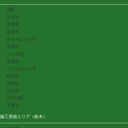
境町
古河市
五霞町
取手市
かすみがうら市
常総市
つくば市
坂東市
つくばみらい市
結城市
筑西市
桜川市
八千代町
下妻市
施工実績エリア（栃木）