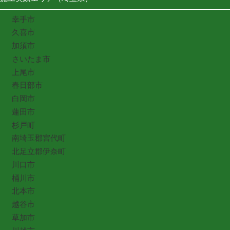
幸手市
久喜市
加須市
さいたま市
上尾市
春日部市
白岡市
蓮田市
杉戸町
南埼玉郡宮代町
北足立郡伊奈町
川口市
桶川市
北本市
越谷市
草加市