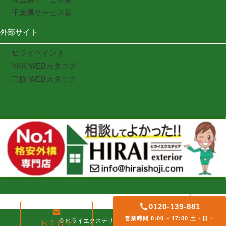
千葉県サービス店
外部サイト
ヒライペイント
YKK WEBカタログ
三協 WEBカタログ
0120-139-881
営業時間 8:00 ~ 17:00 土・日・
©
ヒライエクステリア. All rights reserved
お問合せ