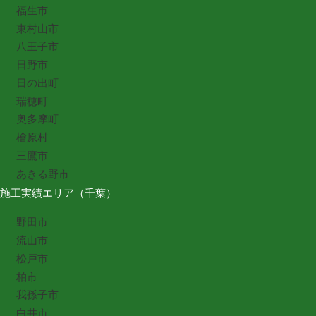
福生市
東村山市
八王子市
日野市
日の出町
瑞穂町
奥多摩町
檜原村
三鷹市
あきる野市
施工実績エリア（千葉）
野田市
流山市
松戸市
柏市
我孫子市
白井市