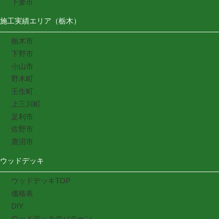
下妻市
施工実績エリア（栃木）
栃木市
下野市
小山市
野木町
壬生町
上三川町
足利市
佐野市
鹿沼市
ウッドデッキ
ウッドデッキTOP
価格表
DIY
ウッドデッキのパターン