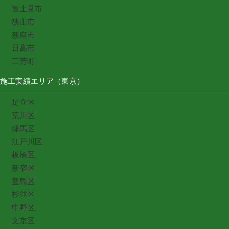
富士見市
狭山市
新座市
日高市
三芳町
施工実績エリア（東京）
足立区
荒川区
練馬区
江戸川区
板橋区
新宿区
豊島区
杉並区
中野区
文京区