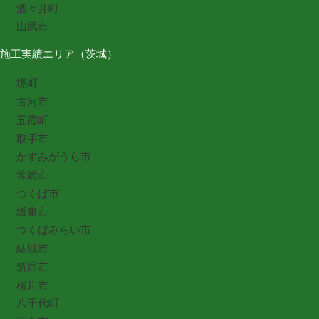
酒々井町
山武市
施工実績エリア（茨城）
境町
古河市
五霞町
取手市
かすみがうら市
常総市
つくば市
坂東市
つくばみらい市
結城市
筑西市
桜川市
八千代町