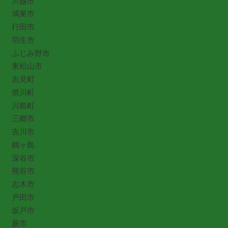
川越市
鴻巣市
行田市
羽生市
ふじみ野市
東松山市
吉見町
滑川町
川島町
三郷市
吉川市
鶴ヶ島
深谷市
熊谷市
志木市
戸田市
坂戸市
蕨市