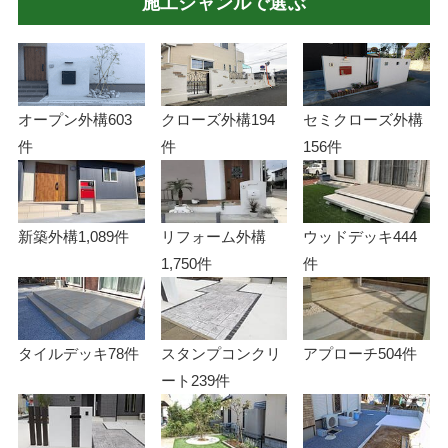
施工ジャンルで選ぶ
オープン外構
603
クローズ外構
194
セミクローズ外構
件
件
156件
新築外構
1,089件
リフォーム外構
ウッドデッキ
444
1,750件
件
タイルデッキ
78件
スタンプコンクリ
アプローチ
504件
ート
239件