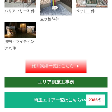
バリアフリー
31件
ペット
11件
立水栓
54件
照明・ライティン
グ
75件
施工実績一覧はこちら
エリア別施工事例
埼玉エリア一覧はこちら>>
2386
件