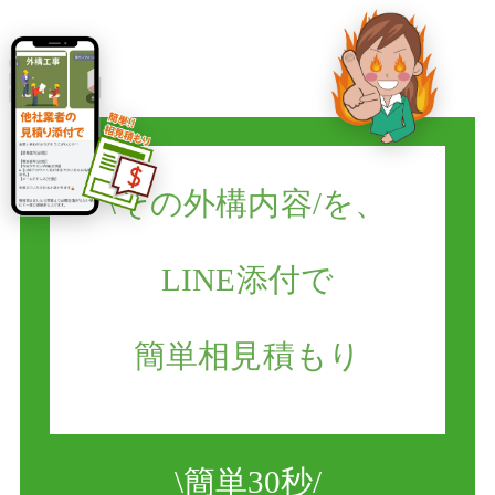
\
その外構内容/を、
LINE添付で
簡単相見積もり
\
簡単30秒/