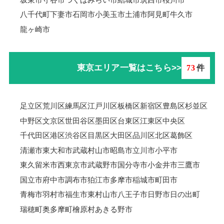
八千代町
下妻市
石岡市
小美玉市
土浦市
阿見町
牛久市
龍ヶ崎市
東京エリア一覧はこちら>>
73
件
足立区
荒川区
練馬区
江戸川区
板橋区
新宿区
豊島区
杉並区
中野区
文京区
世田谷区
墨田区
台東区
江東区
中央区
千代田区
港区
渋谷区
目黒区
大田区
品川区
北区
葛飾区
清瀬市
東大和市
武蔵村山市
昭島市
立川市
小平市
東久留米市
西東京市
武蔵野市
国分寺市
小金井市
三鷹市
国立市
府中市
調布市
狛江市
多摩市
稲城市
町田市
青梅市羽村市
福生市
東村山市
八王子市
日野市
日の出町
瑞穂町
奥多摩町
檜原村
あきる野市