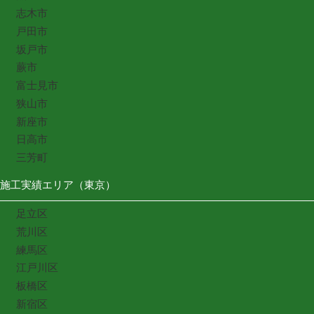
志木市
戸田市
坂戸市
蕨市
富士見市
狭山市
新座市
日高市
三芳町
施工実績エリア（東京）
足立区
荒川区
練馬区
江戸川区
板橋区
新宿区