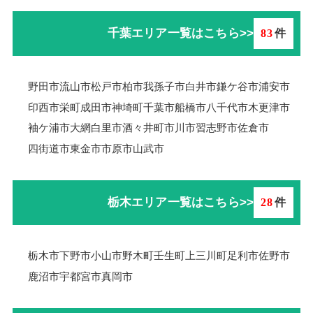
千葉エリア一覧はこちら>>
83
件
野田市
流山市
松戸市
柏市
我孫子市
白井市
鎌ケ谷市
浦安市
印西市
栄町
成田市
神埼町
千葉市
船橋市
八千代市
木更津市
袖ケ浦市
大網白里市
酒々井町
市川市
習志野市
佐倉市
四街道市
東金市
市原市
山武市
栃木エリア一覧はこちら>>
28
件
栃木市
下野市
小山市
野木町
壬生町
上三川町
足利市
佐野市
鹿沼市
宇都宮市
真岡市