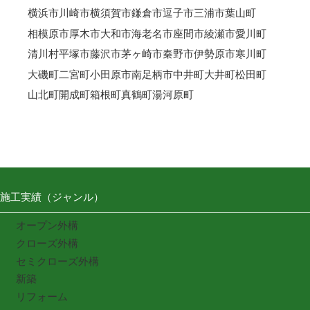
横浜市
川崎市
横須賀市
鎌倉市
逗子市
三浦市
葉山町
相模原市
厚木市
大和市
海老名市
座間市
綾瀬市
愛川町
清川村
平塚市
藤沢市
茅ヶ崎市
秦野市
伊勢原市
寒川町
大磯町
二宮町
小田原市
南足柄市
中井町
大井町
松田町
山北町
開成町
箱根町
真鶴町
湯河原町
施工実績（ジャンル）
オープン外構
クローズ外構
セミクローズ外構
新築
リフォーム