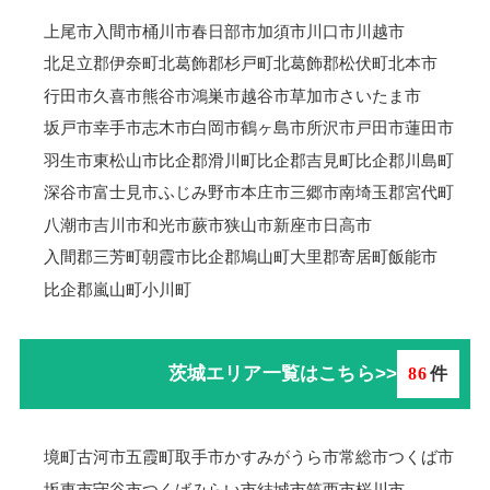
上尾市
入間市
桶川市
春日部市
加須市
川口市
川越市
北足立郡伊奈町
北葛飾郡杉戸町
北葛飾郡松伏町
北本市
行田市
久喜市
熊谷市
鴻巣市
越谷市
草加市
さいたま市
坂戸市
幸手市
志木市
白岡市
鶴ヶ島市
所沢市
戸田市
蓮田市
羽生市
東松山市
比企郡滑川町
比企郡吉見町
比企郡川島町
深谷市
富士見市
ふじみ野市
本庄市
三郷市
南埼玉郡宮代町
八潮市
吉川市
和光市
蕨市
狭山市
新座市
日高市
入間郡三芳町
朝霞市
比企郡鳩山町
大里郡寄居町
飯能市
比企郡嵐山町
小川町
茨城エリア一覧はこちら>>
86
件
境町
古河市
五霞町
取手市
かすみがうら市
常総市
つくば市
坂東市
守谷市
つくばみらい市
結城市
筑西市
桜川市