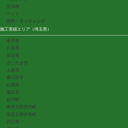
立水栓
ペット
照明・ライティング
施工実績エリア（埼玉県）
幸手市
久喜市
加須市
さいたま市
上尾市
春日部市
白岡市
蓮田市
杉戸町
南埼玉郡宮代町
北足立郡伊奈町
川口市