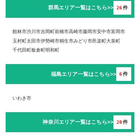
群馬エリア一覧はこちら>>
26
件
館林市
渋川市
吉岡町
前橋市
高崎市
藤岡市
安中市
富岡市
玉村町
太田市
伊勢崎市
桐生市
みどり市
邑楽町
大泉町
千代田町
板倉町
明和町
福島エリア一覧はこちら>>
6
件
いわき市
神奈川エリア一覧はこちら>>
20
件