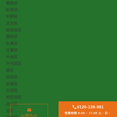
豊島区
杉並区
中野区
文京区
世田谷区
墨田区
台東区
江東区
中央区
千代田区
港区
渋谷区
目黒区
大田区
世田谷区
品川区
0120-139-881
北区
営業時間 8:00 ~ 17:00 土・日・
お問合せ