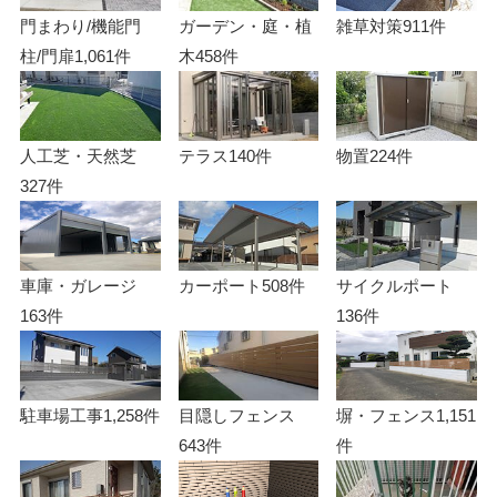
門まわり/機能門
ガーデン・庭・植
雑草対策
911件
柱/門扉
1,061件
木
458件
人工芝・天然芝
テラス
140件
物置
224件
327件
車庫・ガレージ
カーポート
508件
サイクルポート
163件
136件
駐車場工事
1,258件
目隠しフェンス
塀・フェンス
1,151
643件
件