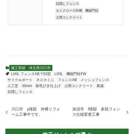
目隠しフェンス
セミクローズ外構
機能門柱
土間コンクリート
施工実績
埼玉県川口市
LIXIL フェンスAB YS3型
LIXIL 機能門柱FW
サイクルポート ネスカミニ
フェンスAB
メッシュフェンス
人工芝 30mm
刷毛びき仕上げ
土間コンクリート
新築
目隠しフェンス
川口市 y様邸 外構リフォ
加須市 f様邸 多段フェン
ーム工事中です。
ス仕様変更工事