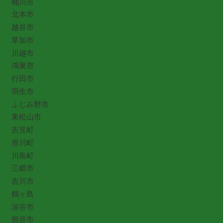
桶川市
北本市
越谷市
草加市
川越市
鴻巣市
行田市
羽生市
ふじみ野市
東松山市
吉見町
滑川町
川島町
三郷市
吉川市
鶴ヶ島
深谷市
熊谷市