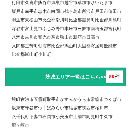
行田市
久喜市
熊谷市
鴻巣市
越谷市
草加市
さいたま市
坂戸市
幸手市
志木市
白岡市
鶴ヶ島市
所沢市
戸田市
蓮田市
羽生市
東松山市
比企郡滑川町
比企郡吉見町
比企郡川島町
深谷市
富士見市
ふじみ野市
本庄市
三郷市
南埼玉郡宮代町
八潮市
吉川市
和光市
蕨市
狭山市
新座市
日高市
入間郡三芳町
朝霞市
比企郡鳩山町
大里郡寄居町
飯能市
比企郡嵐山町
小川町
茨城エリア一覧はこちら>>
86
件
境町
古河市
五霞町
取手市
かすみがうら市
常総市
つくば市
坂東市
守谷市
つくばみらい市
結城市
筑西市
桜川市
八千代町
下妻市
石岡市
小美玉市
土浦市
阿見町
牛久市
龍ヶ崎市