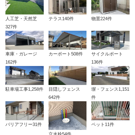
人工芝・天然芝
テラス
140件
物置
224件
327件
車庫・ガレージ
カーポート
508件
サイクルポート
162件
136件
駐車場工事
1,258件
目隠しフェンス
塀・フェンス
1,151
642件
件
バリアフリー
31件
ペット
11件
立水栓
54件