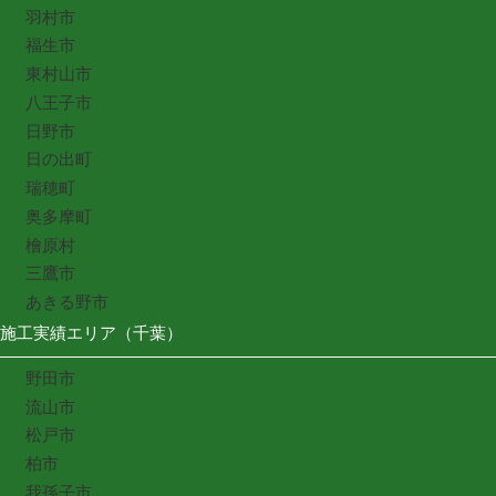
羽村市
福生市
東村山市
八王子市
日野市
日の出町
瑞穂町
奥多摩町
檜原村
三鷹市
あきる野市
施工実績エリア（千葉）
野田市
流山市
松戸市
柏市
我孫子市