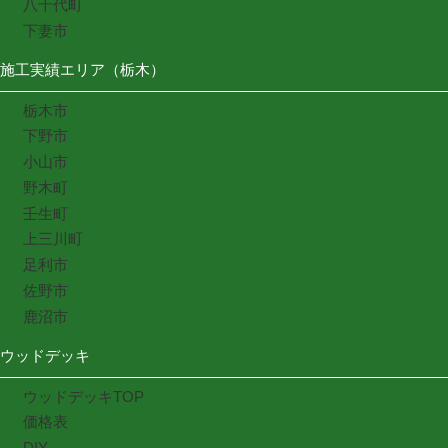
八千代町
下妻市
施工実績エリア（栃木）
栃木市
下野市
小山市
野木町
壬生町
上三川町
足利市
佐野市
鹿沼市
ウッドデッキ
ウッドデッキTOP
価格表
DIY