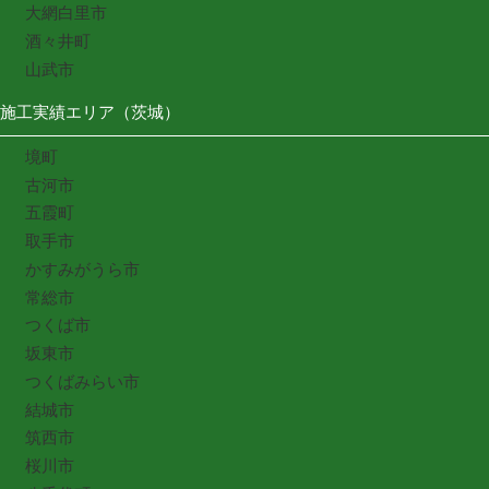
大網白里市
酒々井町
山武市
施工実績エリア（茨城）
境町
古河市
五霞町
取手市
かすみがうら市
常総市
つくば市
坂東市
つくばみらい市
結城市
筑西市
桜川市