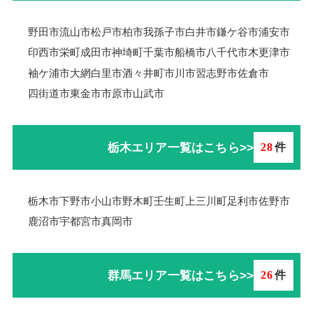
野田市
流山市
松戸市
柏市
我孫子市
白井市
鎌ケ谷市
浦安市
印西市
栄町
成田市
神埼町
千葉市
船橋市
八千代市
木更津市
袖ケ浦市
大網白里市
酒々井町
市川市
習志野市
佐倉市
四街道市
東金市
市原市
山武市
栃木エリア一覧はこちら>>
28
件
栃木市
下野市
小山市
野木町
壬生町
上三川町
足利市
佐野市
鹿沼市
宇都宮市
真岡市
群馬エリア一覧はこちら>>
26
件