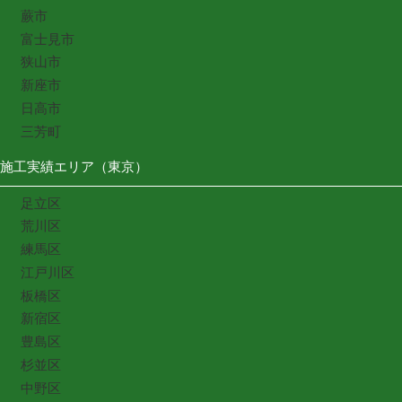
蕨市
富士見市
狭山市
新座市
日高市
三芳町
施工実績エリア（東京）
足立区
荒川区
練馬区
江戸川区
板橋区
新宿区
豊島区
杉並区
中野区