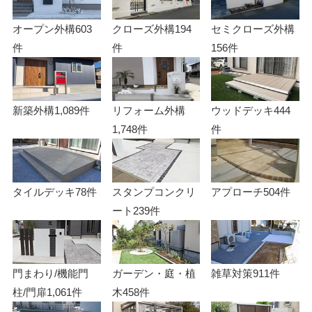
オープン外構
603
クローズ外構
194
セミクローズ外構
件
件
156件
新築外構
1,089件
リフォーム外構
ウッドデッキ
444
1,748件
件
タイルデッキ
78件
スタンプコンクリ
アプローチ
504件
ート
239件
門まわり/機能門
ガーデン・庭・植
雑草対策
911件
柱/門扉
1,061件
木
458件