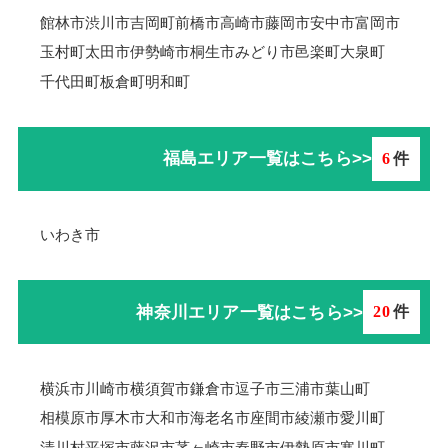
館林市
渋川市
吉岡町
前橋市
高崎市
藤岡市
安中市
富岡市
玉村町
太田市
伊勢崎市
桐生市
みどり市
邑楽町
大泉町
千代田町
板倉町
明和町
福島エリア一覧はこちら>>
6
件
いわき市
神奈川エリア一覧はこちら>>
20
件
横浜市
川崎市
横須賀市
鎌倉市
逗子市
三浦市
葉山町
相模原市
厚木市
大和市
海老名市
座間市
綾瀬市
愛川町
清川村
平塚市
藤沢市
茅ヶ崎市
秦野市
伊勢原市
寒川町