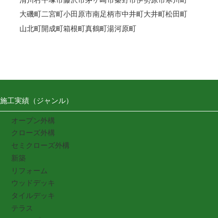
大磯町
二宮町
小田原市
南足柄市
中井町
大井町
松田町
山北町
開成町
箱根町
真鶴町
湯河原町
施工実績（ジャンル）
オープン外構
クローズ外構
セミクローズ外構
新築
リフォーム
ウッドデッキ
タイルデッキ
テラス