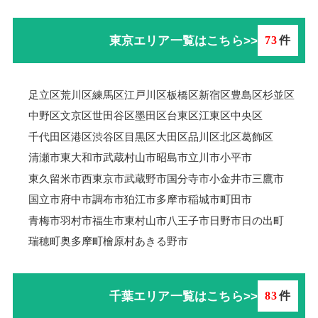
東京エリア一覧はこちら>>
73
件
足立区
荒川区
練馬区
江戸川区
板橋区
新宿区
豊島区
杉並区
中野区
文京区
世田谷区
墨田区
台東区
江東区
中央区
千代田区
港区
渋谷区
目黒区
大田区
品川区
北区
葛飾区
清瀬市
東大和市
武蔵村山市
昭島市
立川市
小平市
東久留米市
西東京市
武蔵野市
国分寺市
小金井市
三鷹市
国立市
府中市
調布市
狛江市
多摩市
稲城市
町田市
青梅市羽村市
福生市
東村山市
八王子市
日野市
日の出町
瑞穂町
奥多摩町
檜原村
あきる野市
千葉エリア一覧はこちら>>
83
件