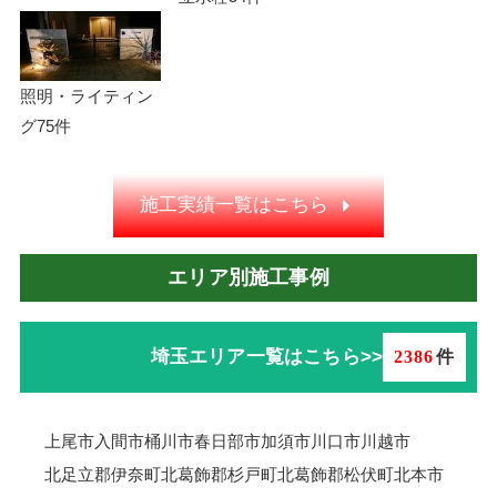
照明・ライティン
グ
75件
施工実績一覧はこちら
エリア別施工事例
埼玉エリア一覧はこちら>>
2386
件
上尾市
入間市
桶川市
春日部市
加須市
川口市
川越市
北足立郡伊奈町
北葛飾郡杉戸町
北葛飾郡松伏町
北本市