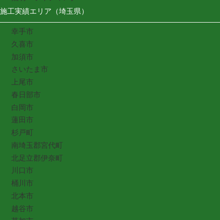
施工実績エリア（埼玉県）
幸手市
久喜市
加須市
さいたま市
上尾市
春日部市
白岡市
蓮田市
杉戸町
南埼玉郡宮代町
北足立郡伊奈町
川口市
桶川市
北本市
越谷市