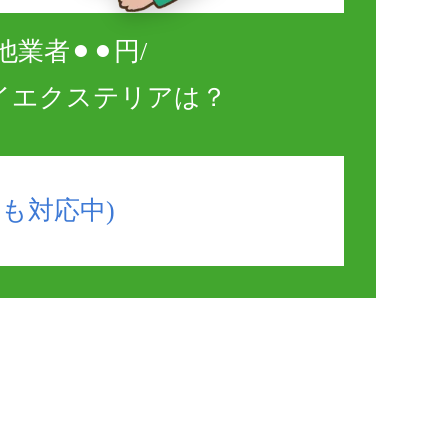
他業者⚫︎⚫︎円/
イエクステリアは？
日も対応中)