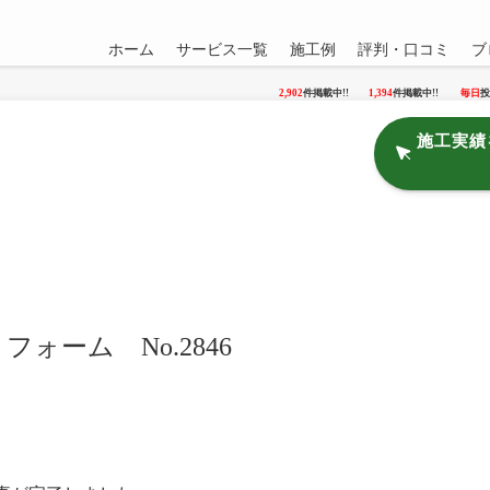
ホーム
サービス一覧
施工例
評判・口コミ
ブ
2,902
件掲載中!!
1,394
件掲載中!!
毎日
投
施工実績
ォーム No.2846