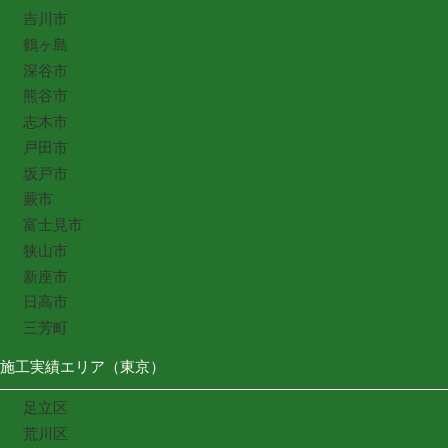
吉川市
鶴ヶ島
深谷市
熊谷市
志木市
戸田市
坂戸市
蕨市
富士見市
狭山市
新座市
日高市
三芳町
施工実績エリア（東京）
足立区
荒川区