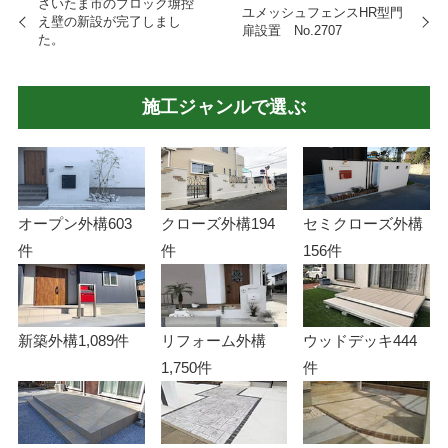
さいたま市のブロック塀控
ユメッシュフェンスHR型門
え壁の新設が完了しまし
扉設置 No.2707
た。
施工ジャンルで選ぶ
オープン外構
603
クローズ外構
194
セミクローズ外構
件
件
156件
新築外構
1,089件
リフォーム外構
ウッドデッキ
444
1,750件
件