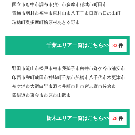
国立市
府中市
調布市
狛江市
多摩市
稲城市
町田市
青梅市羽村市
福生市
東村山市
八王子市
日野市
日の出町
瑞穂町
奥多摩町
檜原村
あきる野市
千葉エリア一覧はこちら>>
83
件
野田市
流山市
松戸市
柏市
我孫子市
白井市
鎌ケ谷市
浦安市
印西市
栄町
成田市
神埼町
千葉市
船橋市
八千代市
木更津市
袖ケ浦市
大網白里市
酒々井町
市川市
習志野市
佐倉市
四街道市
東金市
市原市
山武市
栃木エリア一覧はこちら>>
28
件