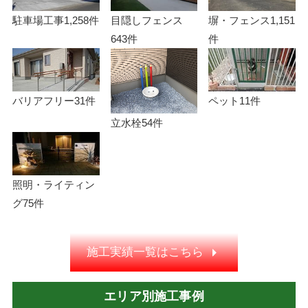
駐車場工事
1,258件
目隠しフェンス
塀・フェンス
1,151
643件
件
バリアフリー
31件
ペット
11件
立水栓
54件
照明・ライティン
グ
75件
施工実績一覧はこちら
エリア別施工事例