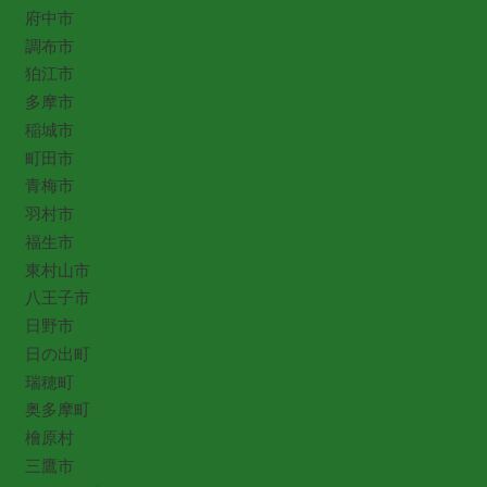
府中市
調布市
狛江市
多摩市
稲城市
町田市
青梅市
羽村市
福生市
東村山市
八王子市
日野市
日の出町
瑞穂町
奥多摩町
檜原村
三鷹市