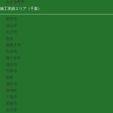
あきる野市
施工実績エリア（千葉）
野田市
流山市
松戸市
柏市
我孫子市
白井市
鎌ケ谷市
浦安市
印西市
栄町
成田市
神埼町
千葉市
船橋市
市川市