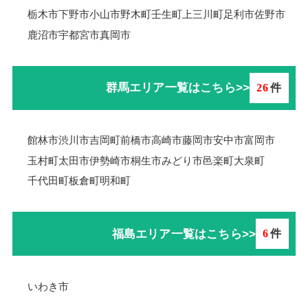
栃木市
下野市
小山市
野木町
壬生町
上三川町
足利市
佐野市
鹿沼市
宇都宮市
真岡市
群馬エリア一覧はこちら>>
26
件
館林市
渋川市
吉岡町
前橋市
高崎市
藤岡市
安中市
富岡市
玉村町
太田市
伊勢崎市
桐生市
みどり市
邑楽町
大泉町
千代田町
板倉町
明和町
福島エリア一覧はこちら>>
6
件
いわき市