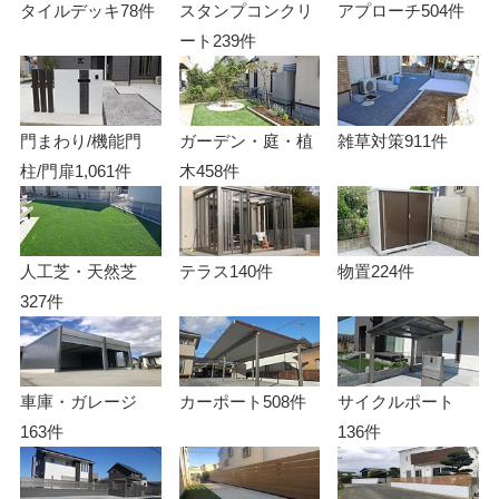
タイルデッキ
78件
スタンプコンクリ
アプローチ
504件
ート
239件
門まわり/機能門
ガーデン・庭・植
雑草対策
911件
柱/門扉
1,061件
木
458件
人工芝・天然芝
テラス
140件
物置
224件
327件
車庫・ガレージ
カーポート
508件
サイクルポート
163件
136件