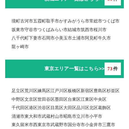
境町
古河市
五霞町
取手市
かすみがうら市
常総市
つくば市
坂東市
守谷市
つくばみらい市
結城市
筑西市
桜川市
八千代町
下妻市
石岡市
小美玉市
土浦市
阿見町
牛久市
龍ヶ崎市
東京エリア一覧はこちら>>
73
件
足立区
荒川区
練馬区
江戸川区
板橋区
新宿区
豊島区
杉並区
中野区
文京区
世田谷区
墨田区
台東区
江東区
中央区
千代田区
港区
渋谷区
目黒区
大田区
品川区
北区
葛飾区
清瀬市
東大和市
武蔵村山市
昭島市
立川市
小平市
東久留米市
西東京市
武蔵野市
国分寺市
小金井市
三鷹市