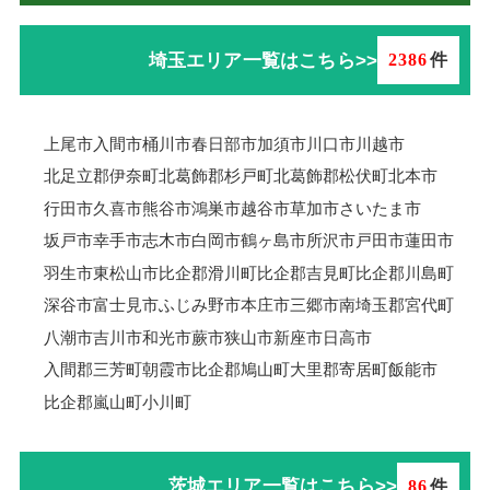
埼玉エリア一覧はこちら>>
2386
件
上尾市
入間市
桶川市
春日部市
加須市
川口市
川越市
北足立郡伊奈町
北葛飾郡杉戸町
北葛飾郡松伏町
北本市
行田市
久喜市
熊谷市
鴻巣市
越谷市
草加市
さいたま市
坂戸市
幸手市
志木市
白岡市
鶴ヶ島市
所沢市
戸田市
蓮田市
羽生市
東松山市
比企郡滑川町
比企郡吉見町
比企郡川島町
深谷市
富士見市
ふじみ野市
本庄市
三郷市
南埼玉郡宮代町
八潮市
吉川市
和光市
蕨市
狭山市
新座市
日高市
入間郡三芳町
朝霞市
比企郡鳩山町
大里郡寄居町
飯能市
比企郡嵐山町
小川町
茨城エリア一覧はこちら>>
86
件