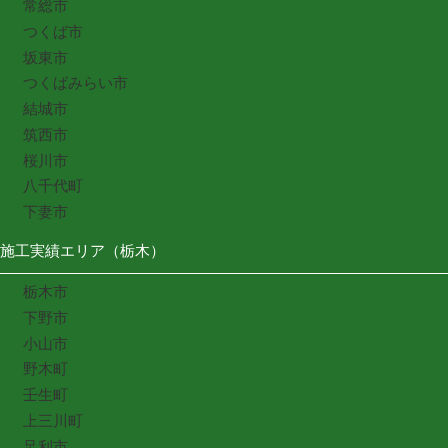
常総市
つくば市
坂東市
つくばみらい市
結城市
筑西市
桜川市
八千代町
下妻市
施工実績エリア（栃木）
栃木市
下野市
小山市
野木町
壬生町
上三川町
足利市