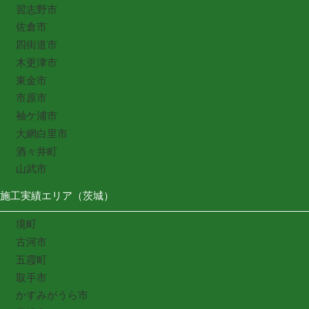
習志野市
佐倉市
四街道市
木更津市
東金市
市原市
袖ケ浦市
大網白里市
酒々井町
山武市
施工実績エリア（茨城）
境町
古河市
五霞町
取手市
かすみがうら市