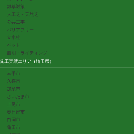
雑草対策
人工芝・天然芝
公共工事
バリアフリー
立水栓
ペット
照明・ライティング
施工実績エリア（埼玉県）
幸手市
久喜市
加須市
さいたま市
上尾市
春日部市
白岡市
蓮田市