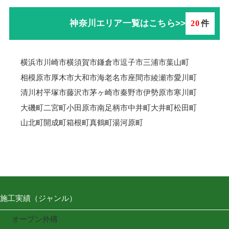
神奈川エリア一覧はこちら>>
20
件
横浜市
川崎市
横須賀市
鎌倉市
逗子市
三浦市
葉山町
相模原市
厚木市
大和市
海老名市
座間市
綾瀬市
愛川町
清川村
平塚市
藤沢市
茅ヶ崎市
秦野市
伊勢原市
寒川町
大磯町
二宮町
小田原市
南足柄市
中井町
大井町
松田町
山北町
開成町
箱根町
真鶴町
湯河原町
施工実績（ジャンル）
オープン外構