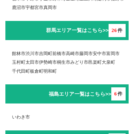
鹿沼市
宇都宮市
真岡市
群馬エリア一覧はこちら>>
26
件
館林市
渋川市
吉岡町
前橋市
高崎市
藤岡市
安中市
富岡市
玉村町
太田市
伊勢崎市
桐生市
みどり市
邑楽町
大泉町
千代田町
板倉町
明和町
福島エリア一覧はこちら>>
6
件
いわき市