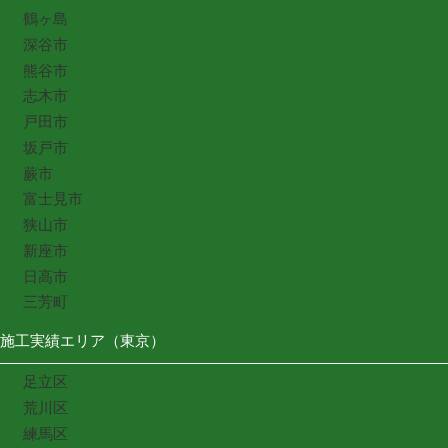
鶴ヶ島
深谷市
熊谷市
志木市
戸田市
坂戸市
蕨市
富士見市
狭山市
新座市
日高市
三芳町
施工実績エリア（東京）
足立区
荒川区
練馬区