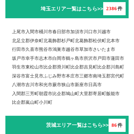
埼玉エリア一覧はこちら>>
2386
件
上尾市
入間市
桶川市
春日部市
加須市
川口市
川越市
北足立郡伊奈町
北葛飾郡杉戸町
北葛飾郡松伏町
北本市
行田市
久喜市
熊谷市
鴻巣市
越谷市
草加市
さいたま市
坂戸市
幸手市
志木市
白岡市
鶴ヶ島市
所沢市
戸田市
蓮田市
羽生市
東松山市
比企郡滑川町
比企郡吉見町
比企郡川島町
深谷市
富士見市
ふじみ野市
本庄市
三郷市
南埼玉郡宮代町
八潮市
吉川市
和光市
蕨市
狭山市
新座市
日高市
入間郡三芳町
朝霞市
比企郡鳩山町
大里郡寄居町
飯能市
比企郡嵐山町
小川町
茨城エリア一覧はこちら>>
86
件