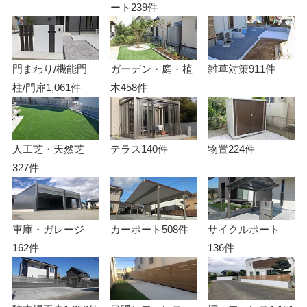
ート
239件
門まわり/機能門
ガーデン・庭・植
雑草対策
911件
柱/門扉
1,061件
木
458件
人工芝・天然芝
テラス
140件
物置
224件
327件
車庫・ガレージ
カーポート
508件
サイクルポート
162件
136件