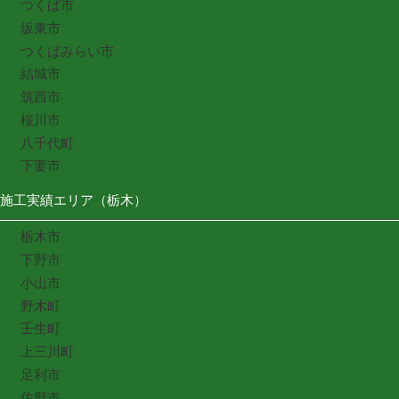
つくば市
坂東市
つくばみらい市
結城市
筑西市
桜川市
八千代町
下妻市
施工実績エリア（栃木）
栃木市
下野市
小山市
野木町
壬生町
上三川町
足利市
佐野市