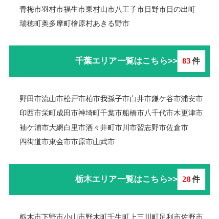
青梅市羽村市
福生市
東村山市
八王子市
日野市
日の出町
瑞穂町
奥多摩町
檜原村
あきる野市
千葉エリア一覧はこちら>>
83
件
野田市
流山市
松戸市
柏市
我孫子市
白井市
鎌ケ谷市
浦安市
印西市
栄町
成田市
神埼町
千葉市
船橋市
八千代市
木更津市
袖ケ浦市
大網白里市
酒々井町
市川市
習志野市
佐倉市
四街道市
東金市
市原市
山武市
栃木エリア一覧はこちら>>
28
件
栃木市
下野市
小山市
野木町
壬生町
上三川町
足利市
佐野市