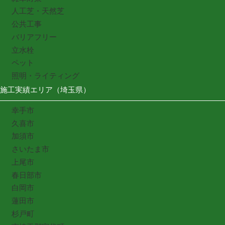
人工芝・天然芝
公共工事
バリアフリー
立水栓
ペット
照明・ライティング
施工実績エリア（埼玉県）
幸手市
久喜市
加須市
さいたま市
上尾市
春日部市
白岡市
蓮田市
杉戸町