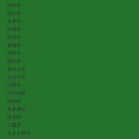
調布市
狛江市
多摩市
稲城市
町田市
青梅市
羽村市
福生市
東村山市
八王子市
日野市
日の出町
瑞穂町
奥多摩町
檜原村
三鷹市
あきる野市