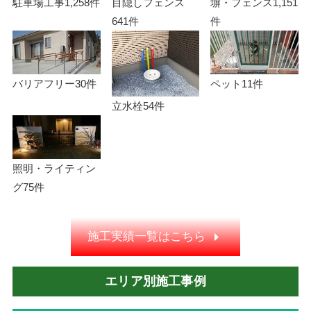
駐車場工事
1,258件
目隠しフェンス
塀・フェンス
1,151
641件
件
バリアフリー
30件
ペット
11件
立水栓
54件
照明・ライティン
グ
75件
施工実績一覧はこちら
エリア別施工事例