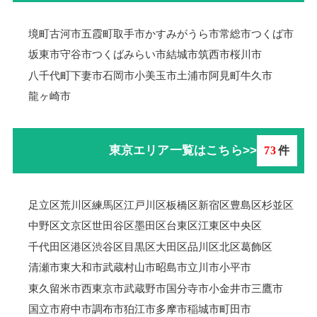
境町
古河市
五霞町
取手市
かすみがうら市
常総市
つくば市
坂東市
守谷市
つくばみらい市
結城市
筑西市
桜川市
八千代町
下妻市
石岡市
小美玉市
土浦市
阿見町
牛久市
龍ヶ崎市
東京エリア一覧はこちら>>
73
件
足立区
荒川区
練馬区
江戸川区
板橋区
新宿区
豊島区
杉並区
中野区
文京区
世田谷区
墨田区
台東区
江東区
中央区
千代田区
港区
渋谷区
目黒区
大田区
品川区
北区
葛飾区
清瀬市
東大和市
武蔵村山市
昭島市
立川市
小平市
東久留米市
西東京市
武蔵野市
国分寺市
小金井市
三鷹市
国立市
府中市
調布市
狛江市
多摩市
稲城市
町田市