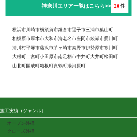
神奈川エリア一覧はこちら>>
20
件
横浜市
川崎市
横須賀市
鎌倉市
逗子市
三浦市
葉山町
相模原市
厚木市
大和市
海老名市
座間市
綾瀬市
愛川町
清川村
平塚市
藤沢市
茅ヶ崎市
秦野市
伊勢原市
寒川町
大磯町
二宮町
小田原市
南足柄市
中井町
大井町
松田町
山北町
開成町
箱根町
真鶴町
湯河原町
施工実績（ジャンル）
オープン外構
クローズ外構