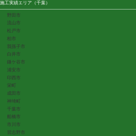
施工実績エリア（千葉）
野田市
流山市
松戸市
柏市
我孫子市
白井市
鎌ケ谷市
浦安市
印西市
栄町
成田市
神埼町
千葉市
船橋市
市川市
習志野市