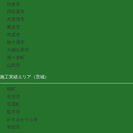
佐倉市
四街道市
木更津市
東金市
市原市
袖ケ浦市
大網白里市
酒々井町
山武市
施工実績エリア（茨城）
境町
古河市
五霞町
取手市
かすみがうら市
常総市