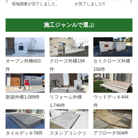
現地調査が完了しました。
が完了しました!!
施工ジャンルで選ぶ
オープン外構
603
クローズ外構
194
セミクローズ外構
件
件
156件
新築外構
1,089件
リフォーム外構
ウッドデッキ
444
1,746件
件
タイルデッキ
78件
スタンプコンクリ
アプローチ
504件