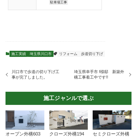
駐車場工事
施工実績
埼玉県川口市
リフォーム
歩道切り下げ
川口市で歩道の切り下げ工
埼玉県幸手市 f様邸 新築外
事が完了しました。
構工事着工中です!!
施工ジャンルで選ぶ
オープン外構
603
クローズ外構
194
セミクローズ外構