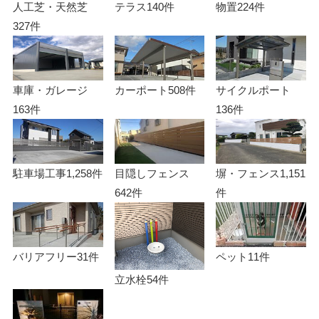
人工芝・天然芝
テラス
140件
物置
224件
327件
車庫・ガレージ
カーポート
508件
サイクルポート
163件
136件
駐車場工事
1,258件
目隠しフェンス
塀・フェンス
1,151
642件
件
バリアフリー
31件
ペット
11件
立水栓
54件