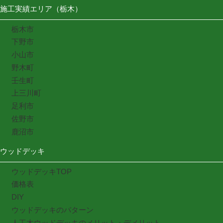
施工実績エリア（栃木）
栃木市
下野市
小山市
野木町
壬生町
上三川町
足利市
佐野市
鹿沼市
ウッドデッキ
ウッドデッキTOP
価格表
DIY
ウッドデッキのパターン
人工木ウッドデッキのメリット・デメリット