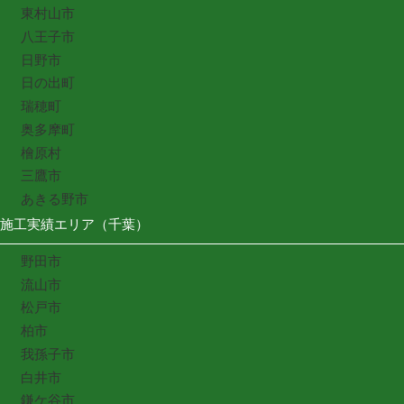
東村山市
八王子市
日野市
日の出町
瑞穂町
奥多摩町
檜原村
三鷹市
あきる野市
施工実績エリア（千葉）
野田市
流山市
松戸市
柏市
我孫子市
白井市
鎌ケ谷市