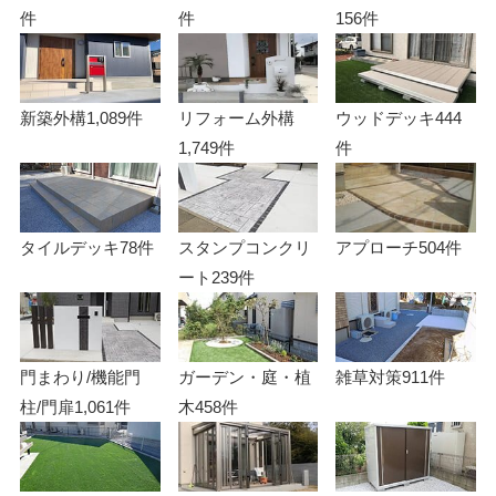
件
件
156件
新築外構
1,089件
リフォーム外構
ウッドデッキ
444
1,749件
件
タイルデッキ
78件
スタンプコンクリ
アプローチ
504件
ート
239件
門まわり/機能門
ガーデン・庭・植
雑草対策
911件
柱/門扉
1,061件
木
458件