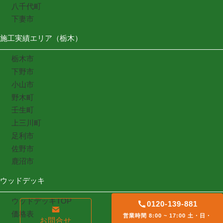
八千代町
下妻市
施工実績エリア（栃木）
栃木市
下野市
小山市
野木町
壬生町
上三川町
足利市
佐野市
鹿沼市
ウッドデッキ
ウッドデッキTOP
0120-139-881
価格表
営業時間 8:00 ~ 17:00 土・日・
お問合せ