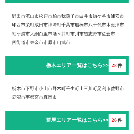
野田市
流山市
松戸市
柏市
我孫子市
白井市
鎌ケ谷市
浦安市
印西市
栄町
成田市
神埼町
千葉市
船橋市
八千代市
木更津市
袖ケ浦市
大網白里市
酒々井町
市川市
習志野市
佐倉市
四街道市
東金市
市原市
山武市
栃木エリア一覧はこちら>>
28
件
栃木市
下野市
小山市
野木町
壬生町
上三川町
足利市
佐野市
鹿沼市
宇都宮市
真岡市
群馬エリア一覧はこちら>>
26
件