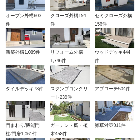
オープン外構
603
クローズ外構
194
セミクローズ外構
件
件
156件
新築外構
1,089件
リフォーム外構
ウッドデッキ
444
1,746件
件
タイルデッキ
78件
スタンプコンクリ
アプローチ
504件
ート
239件
門まわり/機能門
ガーデン・庭・植
雑草対策
911件
柱/門扉
1,061件
木
458件