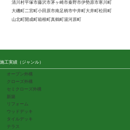
清川村
平塚市
藤沢市
茅ヶ崎市
秦野市
伊勢原市
寒川町
大磯町
二宮町
小田原市
南足柄市
中井町
大井町
松田町
山北町
開成町
箱根町
真鶴町
湯河原町
施工実績（ジャンル）
オープン外構
クローズ外構
セミクローズ外構
新築
リフォーム
ウッドデッキ
タイルデッキ
テラス