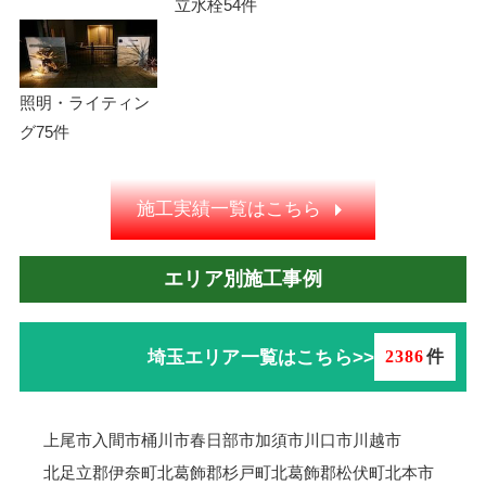
立水栓
54件
照明・ライティン
グ
75件
施工実績一覧はこちら
エリア別施工事例
埼玉エリア一覧はこちら>>
2386
件
上尾市
入間市
桶川市
春日部市
加須市
川口市
川越市
北足立郡伊奈町
北葛飾郡杉戸町
北葛飾郡松伏町
北本市