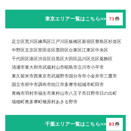
東京エリア一覧はこちら>>
73
件
足立区
荒川区
練馬区
江戸川区
板橋区
新宿区
豊島区
杉並区
中野区
文京区
世田谷区
墨田区
台東区
江東区
中央区
千代田区
港区
渋谷区
目黒区
大田区
品川区
北区
葛飾区
清瀬市
東大和市
武蔵村山市
昭島市
立川市
小平市
東久留米市
西東京市
武蔵野市
国分寺市
小金井市
三鷹市
国立市
府中市
調布市
狛江市
多摩市
稲城市
町田市
青梅市羽村市
福生市
東村山市
八王子市
日野市
日の出町
瑞穂町
奥多摩町
檜原村
あきる野市
千葉エリア一覧はこちら>>
83
件