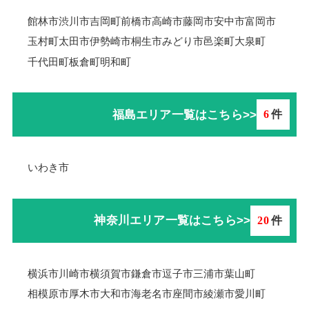
館林市
渋川市
吉岡町
前橋市
高崎市
藤岡市
安中市
富岡市
玉村町
太田市
伊勢崎市
桐生市
みどり市
邑楽町
大泉町
千代田町
板倉町
明和町
福島エリア一覧はこちら>>
6
件
いわき市
神奈川エリア一覧はこちら>>
20
件
横浜市
川崎市
横須賀市
鎌倉市
逗子市
三浦市
葉山町
相模原市
厚木市
大和市
海老名市
座間市
綾瀬市
愛川町