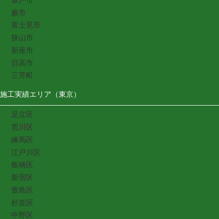
蕨市
富士見市
狭山市
新座市
日高市
三芳町
施工実績エリア（東京）
足立区
荒川区
練馬区
江戸川区
板橋区
新宿区
豊島区
杉並区
中野区