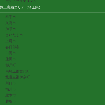
照明・ライティング
施工実績エリア（埼玉県）
幸手市
久喜市
加須市
さいたま市
上尾市
春日部市
白岡市
蓮田市
杉戸町
南埼玉郡宮代町
北足立郡伊奈町
川口市
桶川市
北本市
越谷市