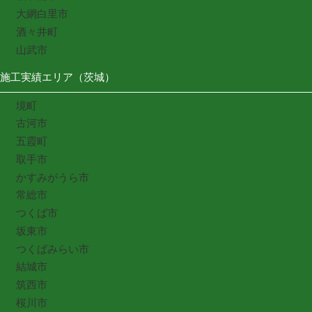
大網白里市
酒々井町
山武市
施工実績エリア（茨城）
境町
古河市
五霞町
取手市
かすみがうら市
常総市
つくば市
坂東市
つくばみらい市
結城市
筑西市
桜川市