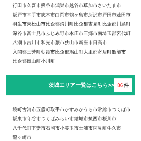
行田市
久喜市
熊谷市
鴻巣市
越谷市
草加市
さいたま市
坂戸市
幸手市
志木市
白岡市
鶴ヶ島市
所沢市
戸田市
蓮田市
羽生市
東松山市
比企郡滑川町
比企郡吉見町
比企郡川島町
深谷市
富士見市
ふじみ野市
本庄市
三郷市
南埼玉郡宮代町
八潮市
吉川市
和光市
蕨市
狭山市
新座市
日高市
入間郡三芳町
朝霞市
比企郡鳩山町
大里郡寄居町
飯能市
比企郡嵐山町
小川町
茨城エリア一覧はこちら>>
86
件
境町
古河市
五霞町
取手市
かすみがうら市
常総市
つくば市
坂東市
守谷市
つくばみらい市
結城市
筑西市
桜川市
八千代町
下妻市
石岡市
小美玉市
土浦市
阿見町
牛久市
龍ヶ崎市