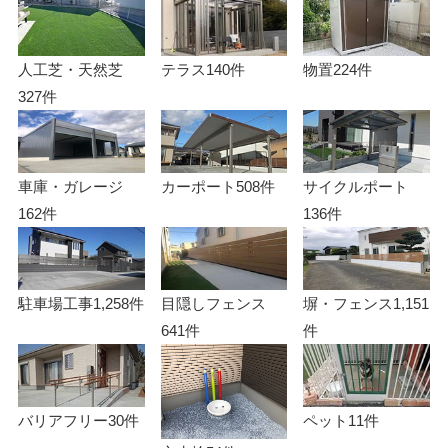
人工芝・天然芝
テラス
140件
物置
224件
327件
車庫・ガレージ
カーポート
508件
サイクルポート
162件
136件
駐車場工事
1,258件
目隠しフェンス
塀・フェンス
1,151
641件
件
バリアフリー
30件
ペット
11件