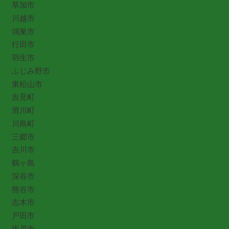
草加市
川越市
鴻巣市
行田市
羽生市
ふじみ野市
東松山市
吉見町
滑川町
川島町
三郷市
吉川市
鶴ヶ島
深谷市
熊谷市
志木市
戸田市
坂戸市