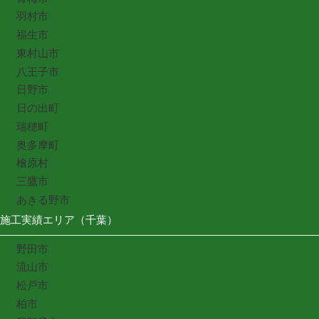
羽村市
福生市
東村山市
八王子市
日野市
日の出町
瑞穂町
奥多摩町
檜原村
三鷹市
あきる野市
施工実績エリア（千葉）
野田市
流山市
松戸市
柏市